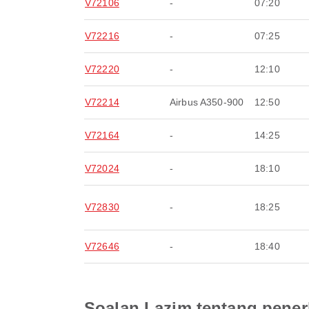
V72106
-
07:20
V72216
-
07:25
V72220
-
12:10
V72214
Airbus A350-900
12:50
V72164
-
14:25
V72024
-
18:10
V72830
-
18:25
V72646
-
18:40
Soalan Lazim tentang pener