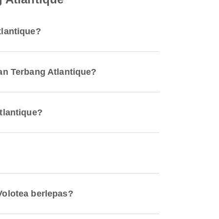
lantique?
an Terbang Atlantique?
tlantique?
olotea berlepas?