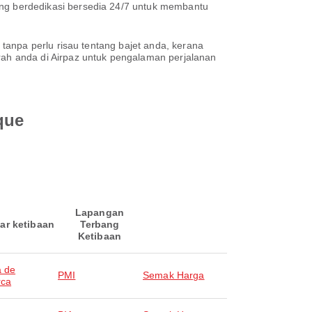
g berdedikasi bersedia 24/7 untuk membantu
tanpa perlu risau tentang bajet anda, kerana
h anda di Airpaz untuk pengalaman perjalanan
que
Lapangan
ar ketibaan
Terbang
Ketibaan
 de
PMI
Semak Harga
rca