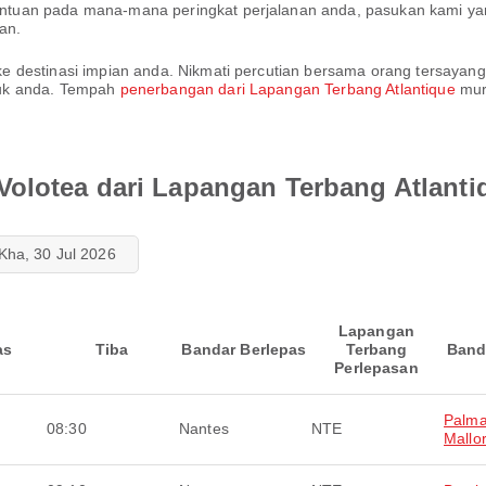
tuan pada mana-mana peringkat perjalanan anda, pasukan kami yan
an.
destinasi impian anda. Nikmati percutian bersama orang tersayang 
tuk anda. Tempah
penerbangan dari Lapangan Terbang Atlantique
mura
olotea dari Lapangan Terbang Atlanti
Kha, 30 Jul 2026
Lapangan
as
Tiba
Bandar Berlepas
Terbang
Band
Perlepasan
Palma
08:30
Nantes
NTE
Mallo