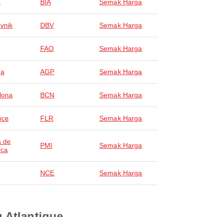
a
BIA
Semak Harga
vnik
DBV
Semak Harga
FAO
Semak Harga
ga
AGP
Semak Harga
lona
BCN
Semak Harga
nce
FLR
Semak Harga
 de
PMI
Semak Harga
rca
NCE
Semak Harga
 Atlantique