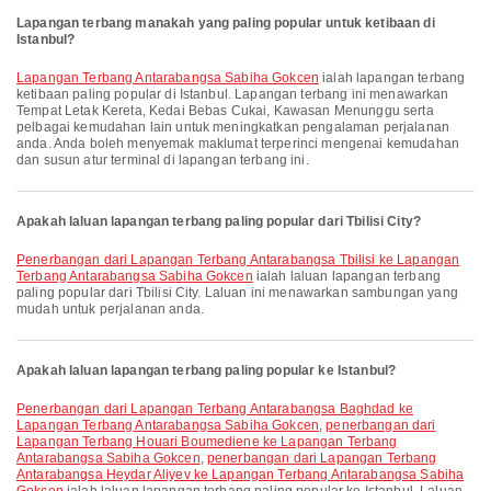
Lapangan terbang manakah yang paling popular untuk ketibaan di
Istanbul?
Lapangan Terbang Antarabangsa Sabiha Gokcen
ialah lapangan terbang
ketibaan paling popular di Istanbul. Lapangan terbang ini menawarkan
Tempat Letak Kereta, Kedai Bebas Cukai, Kawasan Menunggu serta
pelbagai kemudahan lain untuk meningkatkan pengalaman perjalanan
anda. Anda boleh menyemak maklumat terperinci mengenai kemudahan
dan susun atur terminal di lapangan terbang ini.
Apakah laluan lapangan terbang paling popular dari Tbilisi City?
penerbangan dari Lapangan Terbang Antarabangsa Tbilisi ke Lapangan
Terbang Antarabangsa Sabiha Gokcen
ialah laluan lapangan terbang
paling popular dari Tbilisi City. Laluan ini menawarkan sambungan yang
mudah untuk perjalanan anda.
Apakah laluan lapangan terbang paling popular ke Istanbul?
penerbangan dari Lapangan Terbang Antarabangsa Baghdad ke
Lapangan Terbang Antarabangsa Sabiha Gokcen
,
penerbangan dari
Lapangan Terbang Houari Boumediene ke Lapangan Terbang
Antarabangsa Sabiha Gokcen
,
penerbangan dari Lapangan Terbang
Antarabangsa Heydar Aliyev ke Lapangan Terbang Antarabangsa Sabiha