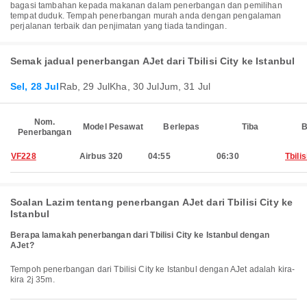
bagasi tambahan kepada makanan dalam penerbangan dan pemilihan
tempat duduk. Tempah penerbangan murah anda dengan pengalaman
perjalanan terbaik dan penjimatan yang tiada tandingan.
Semak jadual penerbangan AJet dari Tbilisi City ke Istanbul
Sel, 28 Jul
Rab, 29 Jul
Kha, 30 Jul
Jum, 31 Jul
Nom.
Model Pesawat
Berlepas
Tiba
B
Penerbangan
VF228
Airbus 320
04:55
06:30
Tbilis
Soalan Lazim tentang penerbangan AJet dari Tbilisi City ke
Istanbul
Berapa lamakah penerbangan dari Tbilisi City ke Istanbul dengan
AJet?
Tempoh penerbangan dari Tbilisi City ke Istanbul dengan AJet adalah kira-
kira 2j 35m.