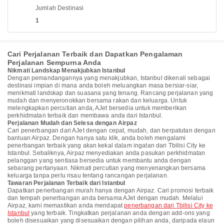
Jumlah Destinasi
1
Cari Perjalanan Terbaik dan Dapatkan Pengalaman
Perjalanan Sempurna Anda
Nikmati Landskap Menakjubkan Istanbul
Dengan pemandangannya yang menakjubkan, Istanbul dikenali sebagai
destinasi impian di mana anda boleh meluangkan masa bersiar-siar,
menikmati landskap dan suasana yang tenang. Rancang perjalanan yang
mudah dan menyeronokkan bersama rakan dan keluarga. Untuk
melengkapkan percutian anda, AJet bersedia untuk memberikan
perkhidmatan terbaik dan membawa anda dari Istanbul.
Perjalanan Mudah dan Selesa dengan Airpaz
Cari penerbangan dari AJet dengan cepat, mudah, dan berpatutan dengan
bantuan Airpaz. Dengan hanya satu klik, anda boleh mengalami
penerbangan terbaik yang akan kekal dalam ingatan dari Tbilisi City ke
Istanbul. Sebaliknya, Airpaz menyediakan anda pasukan perkhidmatan
pelanggan yang sentiasa bersedia untuk membantu anda dengan
sebarang pertanyaan. Nikmati percutian yang menyenangkan bersama
keluarga tanpa perlu risau tentang rancangan perjalanan.
Tawaran Perjalanan Terbaik dari Istanbul
Dapatkan penerbangan murah hanya dengan Airpaz. Cari promosi terbaik
dan tempah penerbangan anda bersama AJet dengan mudah. Melalui
Airpaz, kami memastikan anda mendapat
penerbangan dari Tbilisi City ke
Istanbul
yang terbaik. Tingkatkan perjalanan anda dengan add-ons yang
boleh disesuaikan yang disesuaikan dengan pilihan anda, daripada elaun