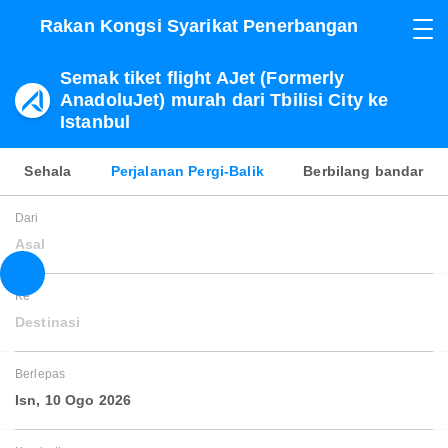
Rakan Kongsi Syarikat Penerbangan
Semak tiket flight AJet (Formerly
AnadoluJet) murah dari Tbilisi City ke
Istanbul
Sehala
Perjalanan Pergi-Balik
Berbilang bandar
Dari
Asal
Ke
Destinasi
Berlepas
Isn, 10 Ogo 2026