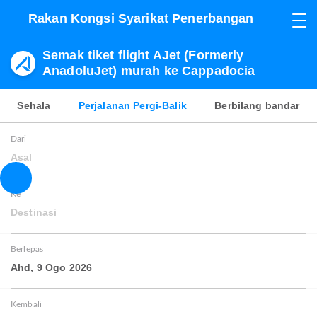
Rakan Kongsi Syarikat Penerbangan
Semak tiket flight AJet (Formerly
AnadoluJet) murah ke Cappadocia
Sehala
Perjalanan Pergi-Balik
Berbilang bandar
Dari
Asal
Ke
Destinasi
Berlepas
Ahd, 9 Ogo 2026
Kembali