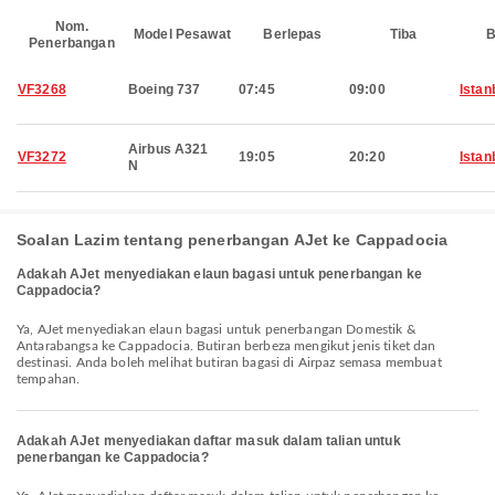
Nom.
Model Pesawat
Berlepas
Tiba
B
Penerbangan
VF3268
Boeing 737
07:45
09:00
Istan
Airbus A321
VF3272
19:05
20:20
Istan
N
Soalan Lazim tentang penerbangan AJet ke Cappadocia
Adakah AJet menyediakan elaun bagasi untuk penerbangan ke
Cappadocia?
Ya, AJet menyediakan elaun bagasi untuk penerbangan Domestik &
Antarabangsa ke Cappadocia. Butiran berbeza mengikut jenis tiket dan
destinasi. Anda boleh melihat butiran bagasi di Airpaz semasa membuat
tempahan.
Adakah AJet menyediakan daftar masuk dalam talian untuk
penerbangan ke Cappadocia?