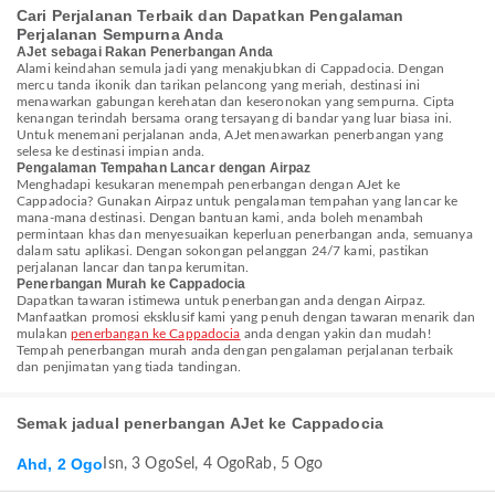
Cari Perjalanan Terbaik dan Dapatkan Pengalaman
Perjalanan Sempurna Anda
AJet sebagai Rakan Penerbangan Anda
Alami keindahan semula jadi yang menakjubkan di Cappadocia. Dengan
mercu tanda ikonik dan tarikan pelancong yang meriah, destinasi ini
menawarkan gabungan kerehatan dan keseronokan yang sempurna. Cipta
kenangan terindah bersama orang tersayang di bandar yang luar biasa ini.
Untuk menemani perjalanan anda, AJet menawarkan penerbangan yang
selesa ke destinasi impian anda.
Pengalaman Tempahan Lancar dengan Airpaz
Menghadapi kesukaran menempah penerbangan dengan AJet ke
Cappadocia? Gunakan Airpaz untuk pengalaman tempahan yang lancar ke
mana-mana destinasi. Dengan bantuan kami, anda boleh menambah
permintaan khas dan menyesuaikan keperluan penerbangan anda, semuanya
dalam satu aplikasi. Dengan sokongan pelanggan 24/7 kami, pastikan
perjalanan lancar dan tanpa kerumitan.
Penerbangan Murah ke Cappadocia
Dapatkan tawaran istimewa untuk penerbangan anda dengan Airpaz.
Manfaatkan promosi eksklusif kami yang penuh dengan tawaran menarik dan
mulakan
penerbangan ke Cappadocia
anda dengan yakin dan mudah!
Tempah penerbangan murah anda dengan pengalaman perjalanan terbaik
dan penjimatan yang tiada tandingan.
Semak jadual penerbangan AJet ke Cappadocia
Ahd, 2 Ogo
Isn, 3 Ogo
Sel, 4 Ogo
Rab, 5 Ogo