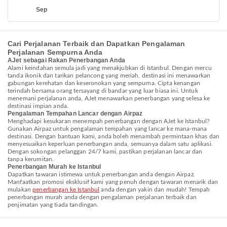
Sep
Cari Perjalanan Terbaik dan Dapatkan Pengalaman
Perjalanan Sempurna Anda
AJet sebagai Rakan Penerbangan Anda
Alami keindahan semula jadi yang menakjubkan di Istanbul. Dengan mercu
tanda ikonik dan tarikan pelancong yang meriah, destinasi ini menawarkan
gabungan kerehatan dan keseronokan yang sempurna. Cipta kenangan
terindah bersama orang tersayang di bandar yang luar biasa ini. Untuk
menemani perjalanan anda, AJet menawarkan penerbangan yang selesa ke
destinasi impian anda.
Pengalaman Tempahan Lancar dengan Airpaz
Menghadapi kesukaran menempah penerbangan dengan AJet ke Istanbul?
Gunakan Airpaz untuk pengalaman tempahan yang lancar ke mana-mana
destinasi. Dengan bantuan kami, anda boleh menambah permintaan khas dan
menyesuaikan keperluan penerbangan anda, semuanya dalam satu aplikasi.
Dengan sokongan pelanggan 24/7 kami, pastikan perjalanan lancar dan
tanpa kerumitan.
Penerbangan Murah ke Istanbul
Dapatkan tawaran istimewa untuk penerbangan anda dengan Airpaz.
Manfaatkan promosi eksklusif kami yang penuh dengan tawaran menarik dan
mulakan
penerbangan ke Istanbul
anda dengan yakin dan mudah! Tempah
penerbangan murah anda dengan pengalaman perjalanan terbaik dan
penjimatan yang tiada tandingan.