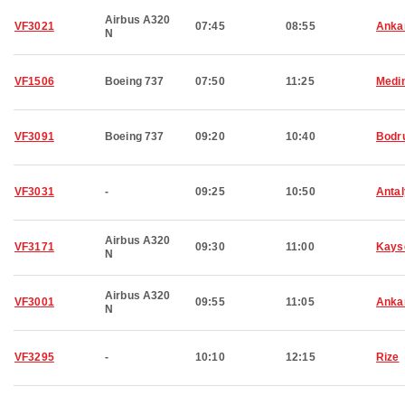
Airbus A320
VF3021
07:45
08:55
Anka
N
VF1506
Boeing 737
07:50
11:25
Medi
VF3091
Boeing 737
09:20
10:40
Bodr
VF3031
-
09:25
10:50
Anta
Airbus A320
VF3171
09:30
11:00
Kays
N
Airbus A320
VF3001
09:55
11:05
Anka
N
VF3295
-
10:10
12:15
Rize