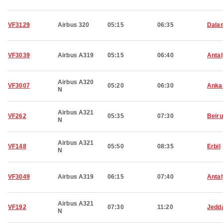
VF3129
Airbus 320
05:15
06:35
Dala
VF3039
Airbus A319
05:15
06:40
Anta
Airbus A320
VF3007
05:20
06:30
Anka
N
Airbus A321
VF262
05:35
07:30
Beiru
N
Airbus A321
VF148
05:50
08:35
Erbil
N
VF3049
Airbus A319
06:15
07:40
Anta
Airbus A321
VF192
07:30
11:20
Jedd
N