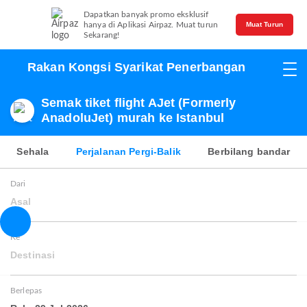
Dapatkan banyak promo eksklusif
hanya di Aplikasi Airpaz. Muat turun
Muat Turun
Sekarang!
Rakan Kongsi Syarikat Penerbangan
Semak tiket flight AJet (Formerly
AnadoluJet) murah ke Istanbul
Sehala
Perjalanan Pergi-Balik
Berbilang bandar
Dari
Asal
Ke
Destinasi
Berlepas