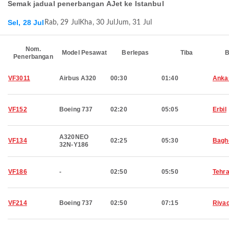
Semak jadual penerbangan AJet ke Istanbul
Sel, 28 Jul
Rab, 29 Jul
Kha, 30 Jul
Jum, 31 Jul
Nom.
Model Pesawat
Berlepas
Tiba
B
Penerbangan
VF3011
Airbus A320
00:30
01:40
Anka
VF152
Boeing 737
02:20
05:05
Erbil
A320NEO
VF134
02:25
05:30
Bagh
32N-Y186
VF186
-
02:50
05:50
Tehr
VF214
Boeing 737
02:50
07:15
Riya