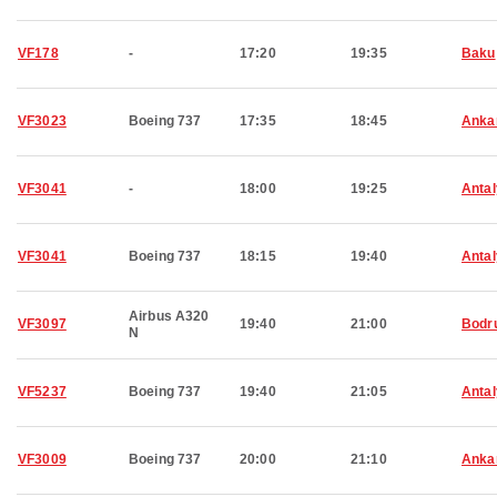
VF178
-
17:20
19:35
Baku
VF3023
Boeing 737
17:35
18:45
Anka
VF3041
-
18:00
19:25
Anta
VF3041
Boeing 737
18:15
19:40
Anta
Airbus A320
VF3097
19:40
21:00
Bodr
N
VF5237
Boeing 737
19:40
21:05
Anta
VF3009
Boeing 737
20:00
21:10
Anka