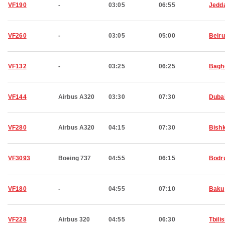
VF190
-
03:05
06:55
Jedd
VF260
-
03:05
05:00
Beiru
VF132
-
03:25
06:25
Bagh
VF144
Airbus A320
03:30
07:30
Duba
VF280
Airbus A320
04:15
07:30
Bish
VF3093
Boeing 737
04:55
06:15
Bodr
VF180
-
04:55
07:10
Baku
VF228
Airbus 320
04:55
06:30
Tbilis