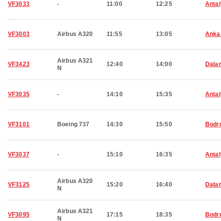
VF3033
-
11:00
12:25
Anta
VF3003
Airbus A320
11:55
13:05
Anka
Airbus A321
VF3423
12:40
14:00
Dala
N
VF3035
-
14:10
15:35
Anta
VF3101
Boeing 737
14:30
15:50
Bodr
VF3037
-
15:10
16:35
Anta
Airbus A320
VF3125
15:20
16:40
Dala
N
Airbus A321
VF3095
17:15
18:35
Bodr
N