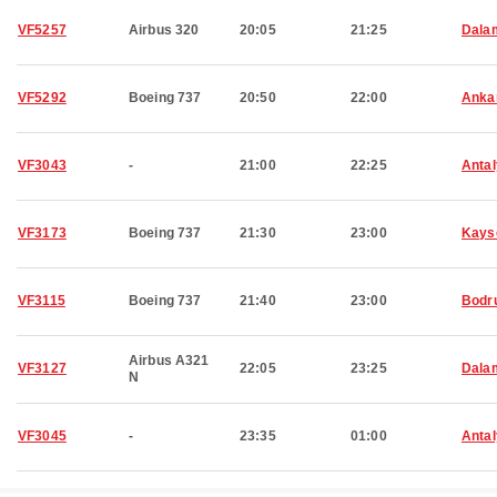
VF5257
Airbus 320
20:05
21:25
Dala
VF5292
Boeing 737
20:50
22:00
Anka
VF3043
-
21:00
22:25
Anta
VF3173
Boeing 737
21:30
23:00
Kays
VF3115
Boeing 737
21:40
23:00
Bodr
Airbus A321
VF3127
22:05
23:25
Dala
N
VF3045
-
23:35
01:00
Anta