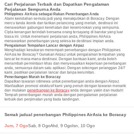
Cari Perjalanan Terbaik dan Dapatkan Pengalaman
Perjalanan Sempurna Anda
Philippines AirAsia sebagai Rakan Penerbangan Anda
Alami keindahan semula jadi yang menakjubkan di Boracay. Dengan
mercu tanda ikonik dan tarikan pelancong yang meriah, destinasi ini
menawarkan gabungan kerehatan dan keseronokan yang sempurna.
Cipta kenangan terindah bersama orang tersayang di bandar yang luar
biasa ini. Untuk menemani perjalanan anda, Philippines AirAsia
menawarkan penerbangan yang selesa ke destinasi impian anda.
Pengalaman Tempahan Lancar dengan Airpaz
Menghadapi kesukaran menempah penerbangan dengan Philippines
AirAsia ke Boracay? Gunakan Airpaz untuk pengalaman tempahan yang
lancar ke mana-mana destinasi. Dengan bantuan kami, anda boleh
menambah permintaan khas dan menyesuaikan keperluan penerbangan
anda, semuanya dalam satu aplikasi. Dengan sokongan pelanggan 24/7
kami, pastikan perjalanan lancar dan tanpa kerumitan.
Penerbangan Murah ke Boracay
Dapatkan tawaran istimewa untuk penerbangan anda dengan Airpaz.
Manfaatkan promosi eksklusif kami yang penuh dengan tawaran menarik
dan mulakan
penerbangan ke Boracay
anda dengan yakin dan mudah!
Tempah penerbangan murah anda dengan pengalaman perjalanan
terbaik dan penjimatan yang tiada tandingan.
Semak jadual penerbangan Philippines AirAsia ke Boracay
Jum, 7 Ogo
Sab, 8 Ogo
Ahd, 9 Ogo
Isn, 10 Ogo