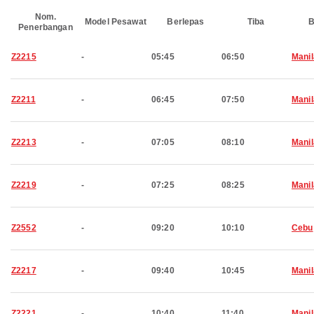
Nom.
Model Pesawat
Berlepas
Tiba
B
Penerbangan
Z2215
-
05:45
06:50
Manil
Z2211
-
06:45
07:50
Manil
Z2213
-
07:05
08:10
Manil
Z2219
-
07:25
08:25
Manil
Z2552
-
09:20
10:10
Cebu
Z2217
-
09:40
10:45
Manil
Z2221
-
10:40
11:40
Manil