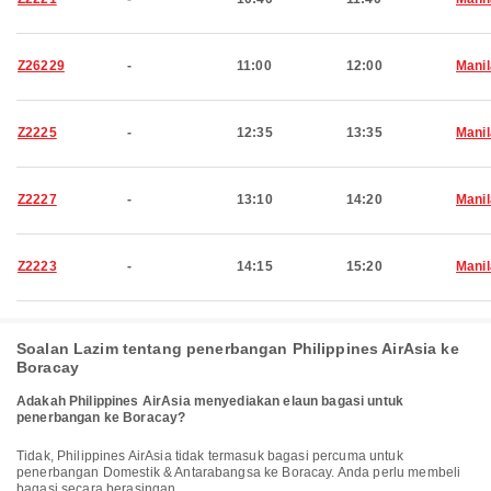
Z26229
-
11:00
12:00
Manil
Z2225
-
12:35
13:35
Manil
Z2227
-
13:10
14:20
Manil
Z2223
-
14:15
15:20
Manil
Soalan Lazim tentang penerbangan Philippines AirAsia ke
Boracay
Adakah Philippines AirAsia menyediakan elaun bagasi untuk
penerbangan ke Boracay?
Tidak, Philippines AirAsia tidak termasuk bagasi percuma untuk
penerbangan Domestik & Antarabangsa ke Boracay. Anda perlu membeli
bagasi secara berasingan.