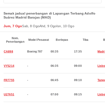
Semak jadual penerbangan di Lapangan Terbang Adolfo
Suárez Madrid Barajas (MAD)
Jum, 7 Ogo
Sab, 8 Ogo
Ahd, 9 Ogo
Isn, 10 Ogo
Nom.
Model Pesawat
Berlepas
Tiba
B
Penerbangan
CA898
Boeing 787
00:35
17:35
Madr
VY5214
-
06:35
09:00
Lisb
FR7755
-
06:45
09:10
Tang
U27651
-
07:00
09:15
Lisb