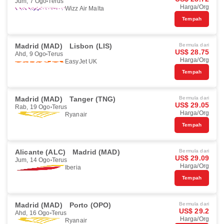
Jum, 7 Ogo
Terus
Harga/Org
Wizz Air Malta
Tempah
Madrid (MAD)
Lisbon (LIS)
Bermula dari
US$ 28.75
Ahd, 9 Ogo
Terus
Harga/Org
EasyJet UK
Tempah
Madrid (MAD)
Tanger (TNG)
Bermula dari
US$ 29.05
Rab, 19 Ogo
Terus
Harga/Org
Ryanair
Tempah
Alicante (ALC)
Madrid (MAD)
Bermula dari
US$ 29.09
Jum, 14 Ogo
Terus
Harga/Org
Iberia
Tempah
Madrid (MAD)
Porto (OPO)
Bermula dari
US$ 29.2
Ahd, 16 Ogo
Terus
Harga/Org
Ryanair