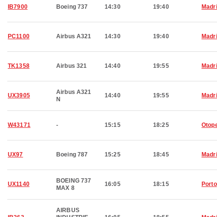
IB7900
Boeing 737
14:30
19:40
Madr
PC1100
Airbus A321
14:30
19:40
Madr
TK1358
Airbus 321
14:40
19:55
Madr
Airbus A321
UX3905
14:40
19:55
Madr
N
W43171
-
15:15
18:25
Otop
UX97
Boeing 787
15:25
18:45
Madr
BOEING 737
UX1140
16:05
18:15
Porto
MAX 8
AIRBUS