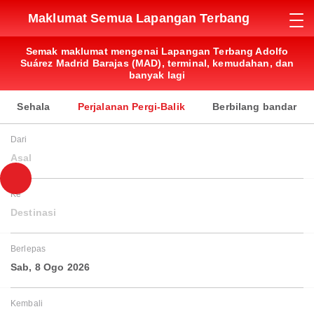
Maklumat Semua Lapangan Terbang
Semak maklumat mengenai Lapangan Terbang Adolfo
Suárez Madrid Barajas (MAD), terminal, kemudahan, dan
banyak lagi
Sehala
Perjalanan Pergi-Balik
Berbilang bandar
Dari
Asal
Ke
Destinasi
Berlepas
Sab, 8 Ogo 2026
Kembali