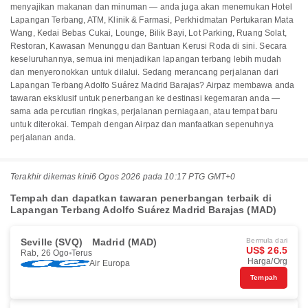
menyajikan makanan dan minuman — anda juga akan menemukan Hotel
Lapangan Terbang, ATM, Klinik & Farmasi, Perkhidmatan Pertukaran Mata
Wang, Kedai Bebas Cukai, Lounge, Bilik Bayi, Lot Parking, Ruang Solat,
Restoran, Kawasan Menunggu dan Bantuan Kerusi Roda di sini. Secara
keseluruhannya, semua ini menjadikan lapangan terbang lebih mudah
dan menyeronokkan untuk dilalui. Sedang merancang perjalanan dari
Lapangan Terbang Adolfo Suárez Madrid Barajas? Airpaz membawa anda
tawaran eksklusif untuk penerbangan ke destinasi kegemaran anda —
sama ada percutian ringkas, perjalanan perniagaan, atau tempat baru
untuk diterokai. Tempah dengan Airpaz dan manfaatkan sepenuhnya
perjalanan anda.
Terakhir dikemas kini
6 Ogos 2026 pada 10:17 PTG GMT+0
Tempah dan dapatkan tawaran penerbangan terbaik di
Lapangan Terbang Adolfo Suárez Madrid Barajas (MAD)
Seville (SVQ)
Madrid (MAD)
Bermula dari
US$ 26.5
Rab, 26 Ogo
Terus
Harga/Org
Air Europa
Tempah