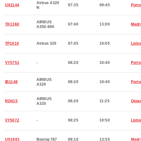
Airbus A320
UX1144
07:35
09:45
Porto
N
AIRBUS
TK1360
07:40
13:00
Madr
A350-900
TP1010
Airbus 320
07:45
10:05
Lisb
VY5751
-
08:20
10:40
Porto
AIRBUS
IB1148
08:20
10:40
Porto
A320
AIRBUS
RO415
08:20
11:25
Otop
A320
VY5072
-
08:25
10:50
Lisb
UX1683
Boeing 787
09:10
13:55
Madr