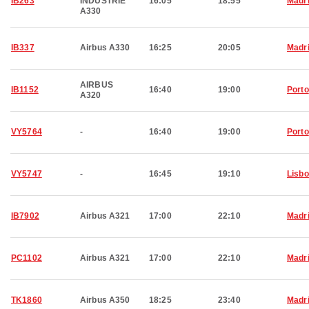
IB263
INDUSTRIE
16:05
18:55
Madr
A330
IB337
Airbus A330
16:25
20:05
Madr
AIRBUS
IB1152
16:40
19:00
Porto
A320
VY5764
-
16:40
19:00
Porto
VY5747
-
16:45
19:10
Lisb
IB7902
Airbus A321
17:00
22:10
Madr
PC1102
Airbus A321
17:00
22:10
Madr
TK1860
Airbus A350
18:25
23:40
Madr