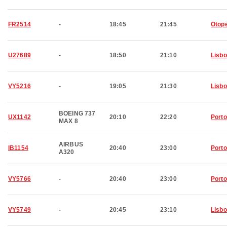
FR2514
-
18:45
21:45
Otop
U27689
-
18:50
21:10
Lisb
VY5216
-
19:05
21:30
Lisb
BOEING 737
UX1142
20:10
22:20
Porto
MAX 8
AIRBUS
IB1154
20:40
23:00
Porto
A320
VY5766
-
20:40
23:00
Porto
VY5749
-
20:45
23:10
Lisb