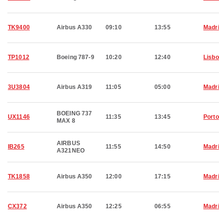
TK9400
Airbus A330
09:10
13:55
Madr
TP1012
Boeing 787-9
10:20
12:40
Lisb
3U3804
Airbus A319
11:05
05:00
Madr
BOEING 737
UX1146
11:35
13:45
Porto
MAX 8
AIRBUS
IB265
11:55
14:50
Madr
A321NEO
TK1858
Airbus A350
12:00
17:15
Madr
CX372
Airbus A350
12:25
06:55
Madr