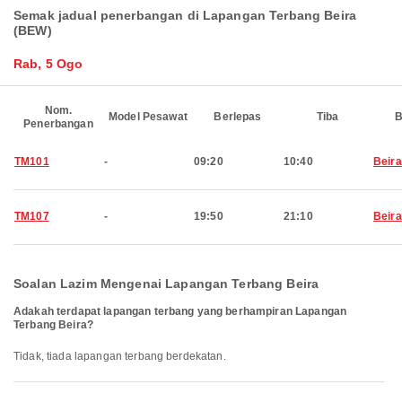
Semak jadual penerbangan di Lapangan Terbang Beira
(BEW)
Rab, 5 Ogo
Nom.
Model Pesawat
Berlepas
Tiba
B
Penerbangan
TM101
-
09:20
10:40
Beira
TM107
-
19:50
21:10
Beira
Soalan Lazim Mengenai Lapangan Terbang Beira
Adakah terdapat lapangan terbang yang berhampiran Lapangan
Terbang Beira?
Tidak, tiada lapangan terbang berdekatan.