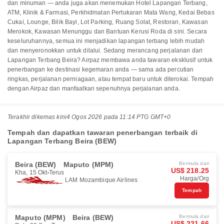
dan minuman — anda juga akan menemukan Hotel Lapangan Terbang,
ATM, Klinik & Farmasi, Perkhidmatan Pertukaran Mata Wang, Kedai Bebas
Cukai, Lounge, Bilik Bayi, Lot Parking, Ruang Solat, Restoran, Kawasan
Merokok, Kawasan Menunggu dan Bantuan Kerusi Roda di sini. Secara
keseluruhannya, semua ini menjadikan lapangan terbang lebih mudah
dan menyeronokkan untuk dilalui. Sedang merancang perjalanan dari
Lapangan Terbang Beira? Airpaz membawa anda tawaran eksklusif untuk
penerbangan ke destinasi kegemaran anda — sama ada percutian
ringkas, perjalanan perniagaan, atau tempat baru untuk diterokai. Tempah
dengan Airpaz dan manfaatkan sepenuhnya perjalanan anda.
Terakhir dikemas kini
4 Ogos 2026 pada 11:14 PTG GMT+0
Tempah dan dapatkan tawaran penerbangan terbaik di
Lapangan Terbang Beira (BEW)
Beira (BEW)
Maputo (MPM)
Bermula dari
US$ 218.25
Kha, 15 Okt
Terus
Harga/Org
LAM Mozambique Airlines
Tempah
Maputo (MPM)
Beira (BEW)
Bermula dari
US$ 221.66