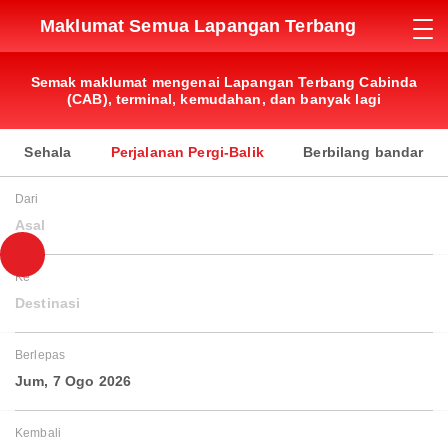
Maklumat Semua Lapangan Terbang
Semak maklumat mengenai Lapangan Terbang Cabinda
(CAB), terminal, kemudahan, dan banyak lagi
Sehala
Perjalanan Pergi-Balik
Berbilang bandar
Dari
Asal
Ke
Destinasi
Berlepas
Jum, 7 Ogo 2026
Kembali