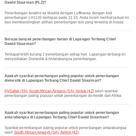
Dawid Stuurman (PLZ)?
Penerbangan terakhir ke Madrid dengan Lufthansa dengan kod
penerbangan LH1120 berlepas pada 21:10. Anda boleh melihat jadual ini
dan membandingkan pilihan penerbangan lain yang tersedia di Airpaz.
Berapa banyak penerbangan harian di Lapangan Terbang Chief
Dawid Stuurman?
Terdapat lebih kurang 2 penerbangan setiap hari. Lapangan terbang ini
menyediakan Domestik & Antarabangsa penerbangan.
Apakah syarikat penerbangan paling popular untuk penerbangan
domestik di Lapangan Terbang Chief Dawid Stuurman?
FlySafair (FA)
,
South African Airways (SA)
,
Airlink (4Z)
ialah syarikat
penerbangan paling popular untuk penerbangan domestik dari Afrika.
Apakah syarikat penerbangan paling popular untuk penerbangan
antarabangsa di Lapangan Terbang Chief Dawid Stuurman?
Syarikat penerbangan paling popular untuk penerbangan antarabangsa
ialah
South African Airways (SA)
,
Airlink (4Z)
.