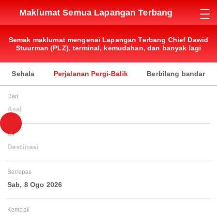
Maklumat Semua Lapangan Terbang
Semak maklumat mengenai Lapangan Terbang Chief Dawid
Stuurman (PLZ), terminal, kemudahan, dan banyak lagi
Sehala
Perjalanan Pergi-Balik
Berbilang bandar
Dari
Asal
Ke
Destinasi
Berlepas
Sab, 8 Ogo 2026
Kembali