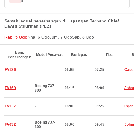
5
Semak jadual penerbangan di Lapangan Terbang Chief
Dawid Stuurman (PLZ)
Rab, 5 Ogo
Kha, 6 Ogo
Jum, 7 Ogo
Sab, 8 Ogo
Nom.
Model Pesawat
Berlepas
Tiba
B
Penerbangan
FA136
-
06:05
07:25
Cape
Boeing 737-
FA369
06:15
08:00
Joha
800
FA137
-
08:00
09:25
Gqeb
Boeing 737-
FA632
08:00
09:45
Joha
800