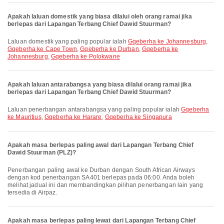
Apakah laluan domestik yang biasa dilalui oleh orang ramai jika
berlepas dari Lapangan Terbang Chief Dawid Stuurman?
Laluan domestik yang paling popular ialah
Gqeberha ke Johannesburg
,
Gqeberha ke Cape Town
,
Gqeberha ke Durban
,
Gqeberha ke
Johannesburg
,
Gqeberha ke Polokwane
Apakah laluan antarabangsa yang biasa dilalui orang ramai jika
berlepas dari Lapangan Terbang Chief Dawid Stuurman?
Laluan penerbangan antarabangsa yang paling popular ialah
Gqeberha
ke Mauritius
,
Gqeberha ke Harare
,
Gqeberha ke Singapura
Apakah masa berlepas paling awal dari Lapangan Terbang Chief
Dawid Stuurman (PLZ)?
Penerbangan paling awal ke Durban dengan South African Airways
dengan kod penerbangan SA401 berlepas pada 06:00. Anda boleh
melihat jadual ini dan membandingkan pilihan penerbangan lain yang
tersedia di Airpaz.
Apakah masa berlepas paling lewat dari Lapangan Terbang Chief