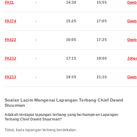
FA31
-
14:30
15:55
Gqeb
FA374
-
15:25
17:05
Gqeb
FA422
-
16:05
17:25
Gqeb
FA232
-
17:15
19:00
Joha
FA233
-
19:35
21:10
Gqeb
Soalan Lazim Mengenai Lapangan Terbang Chief Dawid
Stuurman
Adakah terdapat lapangan terbang yang berhampiran Lapangan
Terbang Chief Dawid Stuurman?
Tidak, tiada lapangan terbang berdekatan.