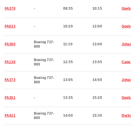
FA370
-
08:35
10:15
Gqeb
FA633
-
10:20
12:00
Gqeb
Boeing 737-
FA360
11:10
13:00
Joha
800
Boeing 737-
FA130
12:35
13:55
Cape
800
Boeing 737-
FA373
13:05
14:50
Joha
800
FA361
-
13:35
15:20
Gqeb
Boeing 737-
FA421
14:00
15:30
Durb
800