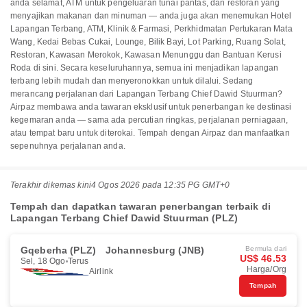
anda selamat, ATM untuk pengeluaran tunai pantas, dan restoran yang
menyajikan makanan dan minuman — anda juga akan menemukan Hotel
Lapangan Terbang, ATM, Klinik & Farmasi, Perkhidmatan Pertukaran Mata
Wang, Kedai Bebas Cukai, Lounge, Bilik Bayi, Lot Parking, Ruang Solat,
Restoran, Kawasan Merokok, Kawasan Menunggu dan Bantuan Kerusi
Roda di sini. Secara keseluruhannya, semua ini menjadikan lapangan
terbang lebih mudah dan menyeronokkan untuk dilalui. Sedang
merancang perjalanan dari Lapangan Terbang Chief Dawid Stuurman?
Airpaz membawa anda tawaran eksklusif untuk penerbangan ke destinasi
kegemaran anda — sama ada percutian ringkas, perjalanan perniagaan,
atau tempat baru untuk diterokai. Tempah dengan Airpaz dan manfaatkan
sepenuhnya perjalanan anda.
Terakhir dikemas kini
4 Ogos 2026 pada 12:35 PG GMT+0
Tempah dan dapatkan tawaran penerbangan terbaik di
Lapangan Terbang Chief Dawid Stuurman (PLZ)
Gqeberha (PLZ)
Johannesburg (JNB)
Bermula dari
US$ 46.53
Sel, 18 Ogo
Terus
Harga/Org
Airlink
Tempah