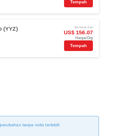
Tempah
Bermula dari
o (YYZ)
US$ 156.07
Harga/Org
Tempah
 perubahan tanpa notis terlebih