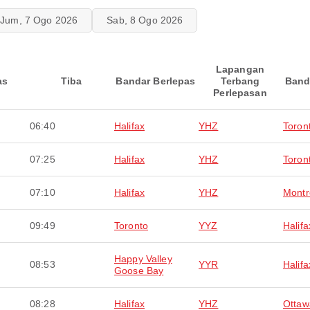
Jum, 7 Ogo 2026
Sab, 8 Ogo 2026
Lapangan
as
Tiba
Bandar Berlepas
Terbang
Band
Perlepasan
06:40
Halifax
YHZ
Toron
07:25
Halifax
YHZ
Toron
07:10
Halifax
YHZ
Montr
09:49
Toronto
YYZ
Halifa
Happy Valley
08:53
YYR
Halifa
Goose Bay
08:28
Halifax
YHZ
Ottaw