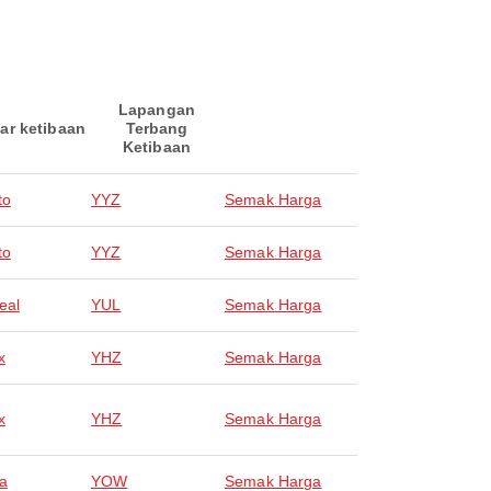
Lapangan
ar ketibaan
Terbang
Ketibaan
to
YYZ
Semak Harga
to
YYZ
Semak Harga
eal
YUL
Semak Harga
x
YHZ
Semak Harga
x
YHZ
Semak Harga
a
YOW
Semak Harga