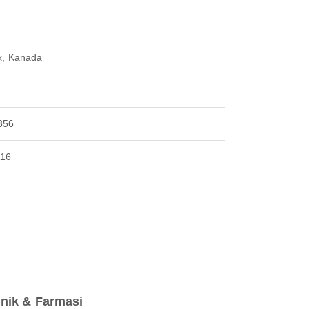
ax, Kanada
356
116
inik & Farmasi