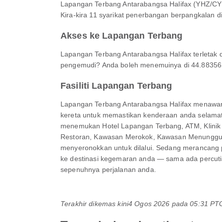
Lapangan Terbang Antarabangsa Halifax (YHZ/CYH
Kira-kira 11 syarikat penerbangan berpangkalan di 
Akses ke Lapangan Terbang
Lapangan Terbang Antarabangsa Halifax terletak d
pengemudi? Anda boleh menemuinya di 44.88356, -
Fasiliti Lapangan Terbang
Lapangan Terbang Antarabangsa Halifax menawar
kereta untuk memastikan kenderaan anda selama
menemukan Hotel Lapangan Terbang, ATM, Klinik &
Restoran, Kawasan Merokok, Kawasan Menunggu da
menyeronokkan untuk dilalui. Sedang merancang 
ke destinasi kegemaran anda — sama ada percutia
sepenuhnya perjalanan anda.
Terakhir dikemas kini
4 Ogos 2026 pada 05:31 P