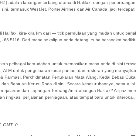
Z) adalah lapangan terbang utama di Halifax, dengan penerbangan 
sini, termasuk WestJet, Porter Airlines dan Air Canada, jadi terdapat
i Halifax, kira-kira km dari — titik permulaan yang mudah untuk per
63.5116. Dari mana sekalipun anda datang, cuba berangkat sedikit 
kan pelbagai kemudahan untuk memastikan masa anda di sini terasa
t, ATM untuk pengeluaran tunai pantas, dan restoran yang menyaji
 Farmasi, Perkhidmatan Pertukaran Mata Wang, Kedai Bebas Cukai, L
n Bantuan Kerusi Roda di sini. Secara keseluruhannya, semua ini
perjalanan dari Lapangan Terbang Antarabangsa Halifax? Airpaz me
n ringkas, perjalanan perniagaan, atau tempat baru untuk diteroka
TG GMT+0