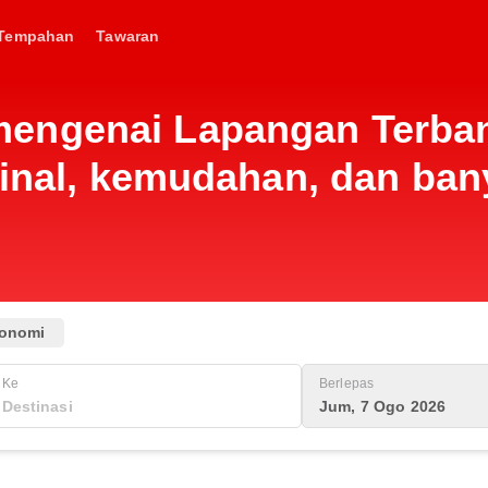
Tempahan
Tawaran
engenai Lapangan Terba
minal, kemudahan, dan ban
onomi
Ke
Berlepas
Jum, 7 Ogo 2026