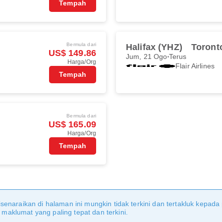
Tempah
Bermula dari
Halifax (YHZ)
Toront
US$ 149.86
Jum, 21 Ogo
Terus
Harga/Org
Flair Airlines
Tempah
Bermula dari
US$ 165.09
Harga/Org
Tempah
senaraikan di halaman ini mungkin tidak terkini dan tertakluk kepada
aklumat yang paling tepat dan terkini.