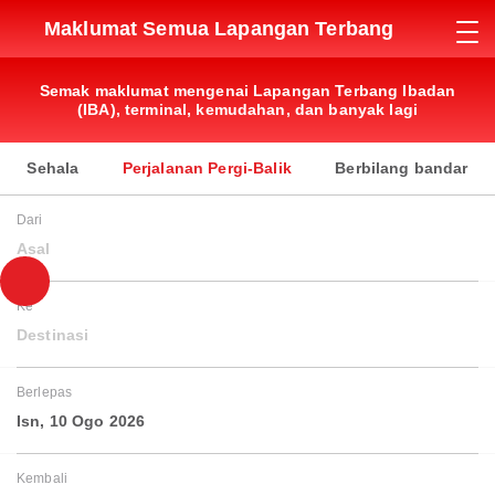
Maklumat Semua Lapangan Terbang
Semak maklumat mengenai Lapangan Terbang Ibadan
(IBA), terminal, kemudahan, dan banyak lagi
Sehala
Perjalanan Pergi-Balik
Berbilang bandar
Dari
Asal
Ke
Destinasi
Berlepas
Isn, 10 Ogo 2026
Kembali