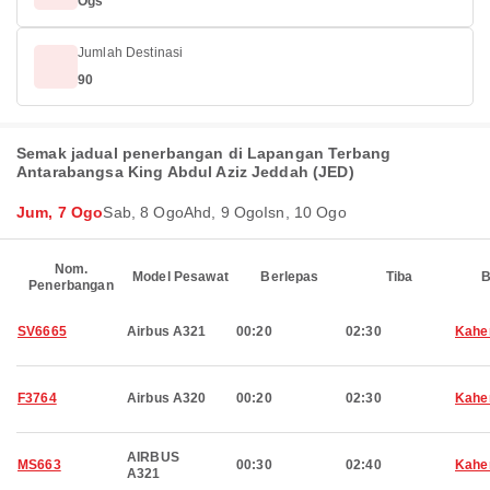
Ogs
Jumlah Destinasi
90
Semak jadual penerbangan di Lapangan Terbang
Antarabangsa King Abdul Aziz Jeddah (JED)
Jum, 7 Ogo
Sab, 8 Ogo
Ahd, 9 Ogo
Isn, 10 Ogo
Nom.
Model Pesawat
Berlepas
Tiba
B
Penerbangan
SV6665
Airbus A321
00:20
02:30
Kahe
F3764
Airbus A320
00:20
02:30
Kahe
AIRBUS
MS663
00:30
02:40
Kahe
A321