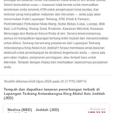
pelbagai kemudahan untuk memastikan masa anda di sini terasa selesa.
Selain kemudahan asas — kawasan letak kereta untuk memastikan
kenderaan anda selamat, ATM untuk pengeluaran tunai pantas, dan
restoran yang menyajikan makanan dan minuman — anda juga akan
menemukan Hotel Lapangan Terbang, ATM, Klinik & Farmasi,
Perkhidmatan Pertukaran Mata Wang, Kedai Bebas Cukai, Lounge, Bilik
Bayi, Lot Parking, Ruang Solat, Restoran, Kawasan Merokok, Kawasan
Menunggu dan Bantuan Kerusi Roda di sini. Secara keseluruhannya,
semua ini menjadikan lapangan terbang lebih mudah dan menyeronokkan
untuk dilalui. Sedang merancang perjalanan dari Lapangan Terbang
Antarabangsa King Abdul Aziz Jeddah? Airpaz membawa anda tawaran
eksklusif untuk penerbangan ke destinasi kegemaran anda — sama ada
percutian ringkas, perjalanan perniagaan, atau tempat baru untuk
diterokai. Tempah dengan Airpaz dan manfaatkan sepenuhnya perjalanan
anda.
Terakhir dikemas kini
6 Ogos 2026 pada 10:17 PTG GMT+0
Tempah dan dapatkan tawaran penerbangan terbaik di
Lapangan Terbang Antarabangsa King Abdul Aziz Jeddah
(JED)
Medina (MED)
Jeddah (JED)
Bermula dari
US$ 33.32