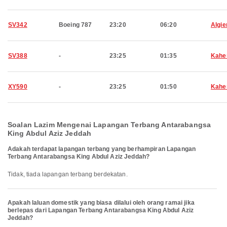
SV342
Boeing 787
23:20
06:20
Algie
SV388
-
23:25
01:35
Kahe
XY590
-
23:25
01:50
Kahe
Soalan Lazim Mengenai Lapangan Terbang Antarabangsa
King Abdul Aziz Jeddah
Adakah terdapat lapangan terbang yang berhampiran Lapangan
Terbang Antarabangsa King Abdul Aziz Jeddah?
Tidak, tiada lapangan terbang berdekatan.
Apakah laluan domestik yang biasa dilalui oleh orang ramai jika
berlepas dari Lapangan Terbang Antarabangsa King Abdul Aziz
Jeddah?