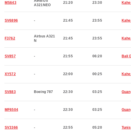
AIRBUS
MS643
21:20
23:30
Kahe
A321NEO
SV6896
-
21:45
23:55
Kahe
Airbus A321
F3762
21:45
23:55
Kahe
N
SV857
-
21:55
06:20
Bali 
XY572
-
22:00
00:25
Kahe
SV883
Boeing 787
22:30
03:25
Guan
MF6504
-
22:30
03:25
Guan
SV3366
-
22:55
05:20
Tunis