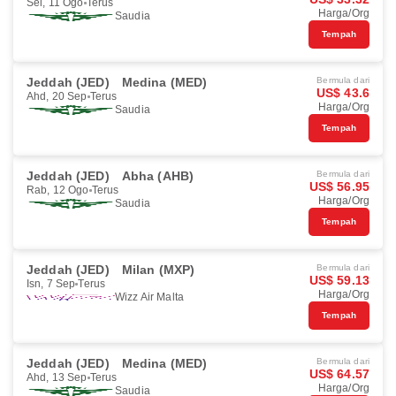
Sel, 11 Ogo
Terus
Harga/Org
Saudia
Tempah
Jeddah (JED)
Medina (MED)
Bermula dari
US$ 43.6
Ahd, 20 Sep
Terus
Harga/Org
Saudia
Tempah
Jeddah (JED)
Abha (AHB)
Bermula dari
US$ 56.95
Rab, 12 Ogo
Terus
Harga/Org
Saudia
Tempah
Jeddah (JED)
Milan (MXP)
Bermula dari
US$ 59.13
Isn, 7 Sep
Terus
Harga/Org
Wizz Air Malta
Tempah
Jeddah (JED)
Medina (MED)
Bermula dari
US$ 64.57
Ahd, 13 Sep
Terus
Harga/Org
Saudia