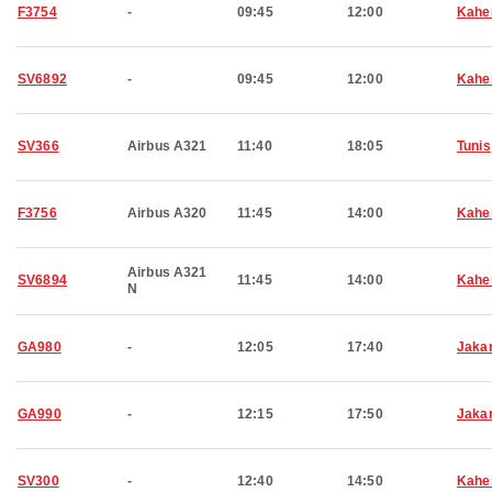
F3754
-
09:45
12:00
Kahe
SV6892
-
09:45
12:00
Kahe
SV366
Airbus A321
11:40
18:05
Tunis
F3756
Airbus A320
11:45
14:00
Kahe
Airbus A321
SV6894
11:45
14:00
Kahe
N
GA980
-
12:05
17:40
Jaka
GA990
-
12:15
17:50
Jaka
SV300
-
12:40
14:50
Kahe