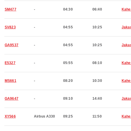
SM477
-
04:30
06:40
Kahe
SV823
-
04:55
10:25
Jaka
GA9537
-
04:55
10:25
Jaka
E5327
-
05:55
08:10
Kahe
MS661
-
08:20
10:30
Kahe
GA9647
-
09:10
14:40
Jaka
XY566
Airbus A330
09:25
11:50
Kahe