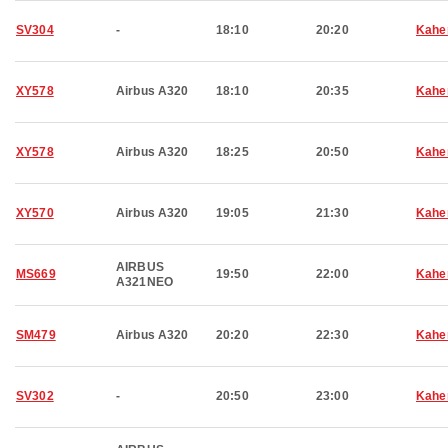
SV304
-
18:10
20:20
Kahe
XY578
Airbus A320
18:10
20:35
Kahe
XY578
Airbus A320
18:25
20:50
Kahe
XY570
Airbus A320
19:05
21:30
Kahe
AIRBUS
MS669
19:50
22:00
Kahe
A321NEO
SM479
Airbus A320
20:20
22:30
Kahe
SV302
-
20:50
23:00
Kahe