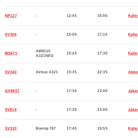
NP127
-
12:45
15:00
Kahe
SV306
-
15:00
17:10
Kahe
AIRBUS
MS671
15:20
17:30
Kahe
A321NEO
SV340
Airbus A321
15:35
22:35
Algie
GA9657
-
17:30
23:00
Jaka
SV819
-
17:30
23:00
Jaka
SV330
Boeing 787
17:40
19:55
Kahe