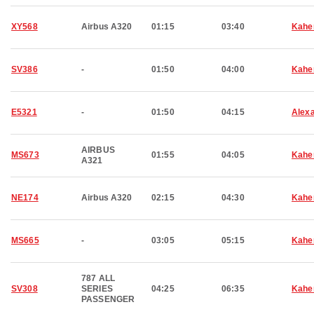
XY568
Airbus A320
01:15
03:40
Kahe
SV386
-
01:50
04:00
Kahe
E5321
-
01:50
04:15
Alexa
AIRBUS
MS673
01:55
04:05
Kahe
A321
NE174
Airbus A320
02:15
04:30
Kahe
MS665
-
03:05
05:15
Kahe
787 ALL
SV308
SERIES
04:25
06:35
Kahe
PASSENGER