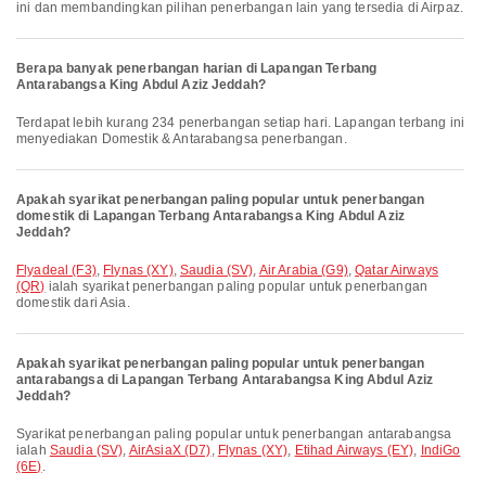
ini dan membandingkan pilihan penerbangan lain yang tersedia di Airpaz.
Berapa banyak penerbangan harian di Lapangan Terbang
Antarabangsa King Abdul Aziz Jeddah?
Terdapat lebih kurang 234 penerbangan setiap hari. Lapangan terbang ini
menyediakan Domestik & Antarabangsa penerbangan.
Apakah syarikat penerbangan paling popular untuk penerbangan
domestik di Lapangan Terbang Antarabangsa King Abdul Aziz
Jeddah?
flyadeal (F3)
,
Flynas (XY)
,
Saudia (SV)
,
Air Arabia (G9)
,
Qatar Airways
(QR)
ialah syarikat penerbangan paling popular untuk penerbangan
domestik dari Asia.
Apakah syarikat penerbangan paling popular untuk penerbangan
antarabangsa di Lapangan Terbang Antarabangsa King Abdul Aziz
Jeddah?
Syarikat penerbangan paling popular untuk penerbangan antarabangsa
ialah
Saudia (SV)
,
AirAsiaX (D7)
,
Flynas (XY)
,
Etihad Airways (EY)
,
IndiGo
(6E)
.