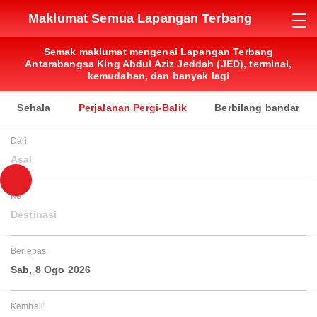
Maklumat Semua Lapangan Terbang
Semak maklumat mengenai Lapangan Terbang
Antarabangsa King Abdul Aziz Jeddah (JED), terminal,
kemudahan, dan banyak lagi
Sehala
Perjalanan Pergi-Balik
Berbilang bandar
Dari
Asal
Ke
Destinasi
Berlepas
Sab, 8 Ogo 2026
Kembali