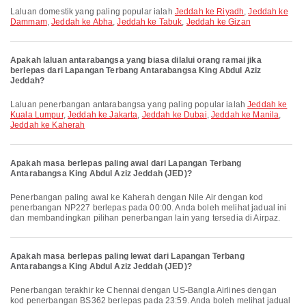
Laluan domestik yang paling popular ialah
Jeddah ke Riyadh
,
Jeddah ke
Dammam
,
Jeddah ke Abha
,
Jeddah ke Tabuk
,
Jeddah ke Gizan
Apakah laluan antarabangsa yang biasa dilalui orang ramai jika
berlepas dari Lapangan Terbang Antarabangsa King Abdul Aziz
Jeddah?
Laluan penerbangan antarabangsa yang paling popular ialah
Jeddah ke
Kuala Lumpur
,
Jeddah ke Jakarta
,
Jeddah ke Dubai
,
Jeddah ke Manila
,
Jeddah ke Kaherah
Apakah masa berlepas paling awal dari Lapangan Terbang
Antarabangsa King Abdul Aziz Jeddah (JED)?
Penerbangan paling awal ke Kaherah dengan Nile Air dengan kod
penerbangan NP227 berlepas pada 00:00. Anda boleh melihat jadual ini
dan membandingkan pilihan penerbangan lain yang tersedia di Airpaz.
Apakah masa berlepas paling lewat dari Lapangan Terbang
Antarabangsa King Abdul Aziz Jeddah (JED)?
Penerbangan terakhir ke Chennai dengan US-Bangla Airlines dengan
kod penerbangan BS362 berlepas pada 23:59. Anda boleh melihat jadual