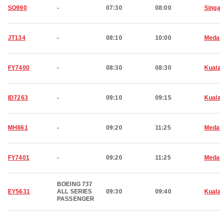
SQ990
-
07:30
08:00
Sing
JT134
-
08:10
10:00
Meda
FY7400
-
08:30
08:30
Kual
ID7263
-
09:10
09:15
Kual
MH861
-
09:20
11:25
Meda
FY7401
-
09:20
11:25
Meda
BOEING 737
EY5631
ALL SERIES
09:30
09:40
Kual
PASSENGER