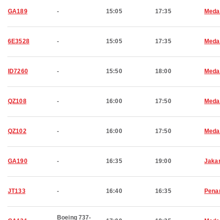
GA189
-
15:05
17:35
Meda
6E3528
-
15:05
17:35
Meda
ID7260
-
15:50
18:00
Meda
QZ108
-
16:00
17:50
Meda
QZ102
-
16:00
17:50
Meda
GA190
-
16:35
19:00
Jaka
JT133
-
16:40
16:35
Pena
Boeing 737-