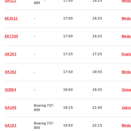
GA121
17:00
19:25
Meda
800
6E3512
-
17:00
19:25
Meda
EK7305
-
17:00
19:25
Meda
AK393
-
17:25
17:25
Kual
AK392
-
17:50
19:55
Meda
SQ994
-
19:00
19:35
Sing
Boeing 737-
GA196
19:15
21:40
Jaka
800
Boeing 737-
GA193
19:50
22:15
Meda
800