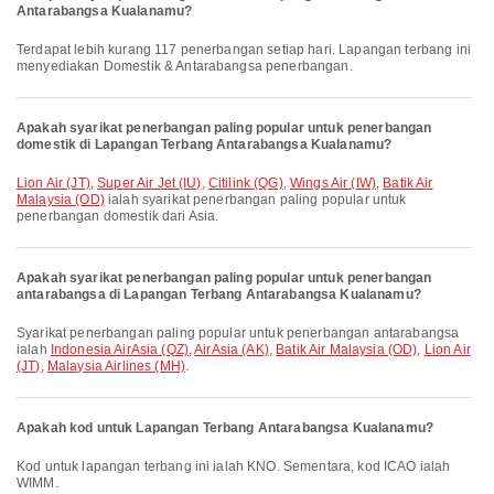
Antarabangsa Kualanamu?
Terdapat lebih kurang 117 penerbangan setiap hari. Lapangan terbang ini
menyediakan Domestik & Antarabangsa penerbangan.
Apakah syarikat penerbangan paling popular untuk penerbangan
domestik di Lapangan Terbang Antarabangsa Kualanamu?
Lion Air (JT)
,
Super Air Jet (IU)
,
Citilink (QG)
,
Wings Air (IW)
,
Batik Air
Malaysia (OD)
ialah syarikat penerbangan paling popular untuk
penerbangan domestik dari Asia.
Apakah syarikat penerbangan paling popular untuk penerbangan
antarabangsa di Lapangan Terbang Antarabangsa Kualanamu?
Syarikat penerbangan paling popular untuk penerbangan antarabangsa
ialah
Indonesia AirAsia (QZ)
,
AirAsia (AK)
,
Batik Air Malaysia (OD)
,
Lion Air
(JT)
,
Malaysia Airlines (MH)
.
Apakah kod untuk Lapangan Terbang Antarabangsa Kualanamu?
Kod untuk lapangan terbang ini ialah KNO. Sementara, kod ICAO ialah
WIMM.