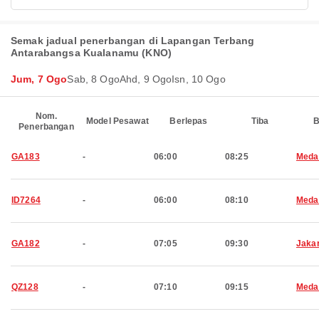
Semak jadual penerbangan di Lapangan Terbang
Antarabangsa Kualanamu (KNO)
Jum, 7 Ogo
Sab, 8 Ogo
Ahd, 9 Ogo
Isn, 10 Ogo
Nom.
Model Pesawat
Berlepas
Tiba
B
Penerbangan
GA183
-
06:00
08:25
Meda
ID7264
-
06:00
08:10
Meda
GA182
-
07:05
09:30
Jaka
QZ128
-
07:10
09:15
Meda