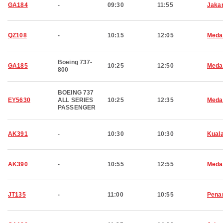
GA184
-
09:30
11:55
Jaka
QZ108
-
10:15
12:05
Meda
Boeing 737-
GA185
10:25
12:50
Meda
800
BOEING 737
EY5630
ALL SERIES
10:25
12:35
Meda
PASSENGER
AK391
-
10:30
10:30
Kual
AK390
-
10:55
12:55
Meda
JT135
-
11:00
10:55
Pena