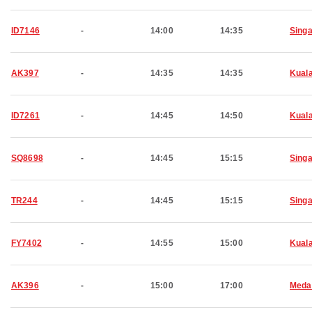
ID7146
-
14:00
14:35
Sing
AK397
-
14:35
14:35
Kual
ID7261
-
14:45
14:50
Kual
SQ8698
-
14:45
15:15
Sing
TR244
-
14:45
15:15
Sing
FY7402
-
14:55
15:00
Kual
AK396
-
15:00
17:00
Meda