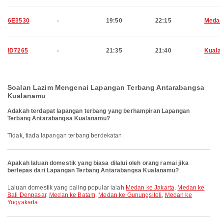
6E3530
-
19:50
22:15
Meda
ID7265
-
21:35
21:40
Kual
Soalan Lazim Mengenai Lapangan Terbang Antarabangsa
Kualanamu
Adakah terdapat lapangan terbang yang berhampiran Lapangan
Terbang Antarabangsa Kualanamu?
Tidak, tiada lapangan terbang berdekatan.
Apakah laluan domestik yang biasa dilalui oleh orang ramai jika
berlepas dari Lapangan Terbang Antarabangsa Kualanamu?
Laluan domestik yang paling popular ialah
Medan ke Jakarta
,
Medan ke
Bali Denpasar
,
Medan ke Batam
,
Medan ke Gunungsitoli
,
Medan ke
Yogyakarta