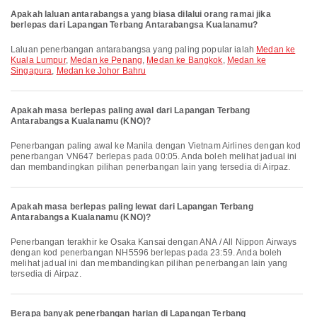
Apakah laluan antarabangsa yang biasa dilalui orang ramai jika
berlepas dari Lapangan Terbang Antarabangsa Kualanamu?
Laluan penerbangan antarabangsa yang paling popular ialah
Medan ke
Kuala Lumpur
,
Medan ke Penang
,
Medan ke Bangkok
,
Medan ke
Singapura
,
Medan ke Johor Bahru
Apakah masa berlepas paling awal dari Lapangan Terbang
Antarabangsa Kualanamu (KNO)?
Penerbangan paling awal ke Manila dengan Vietnam Airlines dengan kod
penerbangan VN647 berlepas pada 00:05. Anda boleh melihat jadual ini
dan membandingkan pilihan penerbangan lain yang tersedia di Airpaz.
Apakah masa berlepas paling lewat dari Lapangan Terbang
Antarabangsa Kualanamu (KNO)?
Penerbangan terakhir ke Osaka Kansai dengan ANA / All Nippon Airways
dengan kod penerbangan NH5596 berlepas pada 23:59. Anda boleh
melihat jadual ini dan membandingkan pilihan penerbangan lain yang
tersedia di Airpaz.
Berapa banyak penerbangan harian di Lapangan Terbang