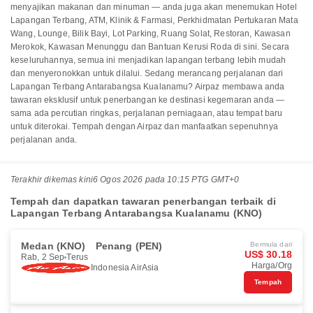
menyajikan makanan dan minuman — anda juga akan menemukan Hotel
Lapangan Terbang, ATM, Klinik & Farmasi, Perkhidmatan Pertukaran Mata
Wang, Lounge, Bilik Bayi, Lot Parking, Ruang Solat, Restoran, Kawasan
Merokok, Kawasan Menunggu dan Bantuan Kerusi Roda di sini. Secara
keseluruhannya, semua ini menjadikan lapangan terbang lebih mudah
dan menyeronokkan untuk dilalui. Sedang merancang perjalanan dari
Lapangan Terbang Antarabangsa Kualanamu? Airpaz membawa anda
tawaran eksklusif untuk penerbangan ke destinasi kegemaran anda —
sama ada percutian ringkas, perjalanan perniagaan, atau tempat baru
untuk diterokai. Tempah dengan Airpaz dan manfaatkan sepenuhnya
perjalanan anda.
Terakhir dikemas kini
6 Ogos 2026 pada 10:15 PTG GMT+0
Tempah dan dapatkan tawaran penerbangan terbaik di
Lapangan Terbang Antarabangsa Kualanamu (KNO)
Medan (KNO)
Penang (PEN)
Bermula dari
US$ 30.18
Rab, 2 Sep
Terus
Harga/Org
Indonesia AirAsia
Tempah