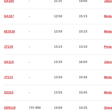
GA186
-
11:35
14:00
Jaka
GA187
-
12:50
15:15
Meda
6E3526
-
12:50
15:15
Meda
JT139
-
13:15
13:10
Pena
GA118
-
13:35
16:00
Jaka
JT132
-
13:50
15:40
Meda
QZ102
-
13:55
15:45
Meda
OD9118
737-800
14:00
14:35
Sing