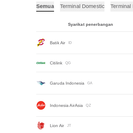
Semua
Terminal Domestic
Terminal 
Syarikat penerbangan
Batik Air
ID
Citilink
QG
Garuda Indonesia
GA
Indonesia AirAsia
QZ
Lion Air
JT