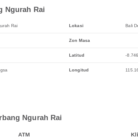
g Ngurah Rai
urah Rai
Lokasi
Bali D
Zon Masa
Latitud
-8.74
ngsa
Longitud
115.1
rbang Ngurah Rai
ATM
Kl