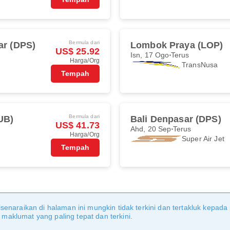
Bermula dari
ar (DPS)
Lombok Praya (LOP)
US$ 25.92
Isn, 17 Ogo
Terus
Harga/Org
TransNusa
Tempah
Bermula dari
UB)
Bali Denpasar (DPS)
US$ 41.73
Ahd, 20 Sep
Terus
Harga/Org
Super Air Jet
Tempah
senaraikan di halaman ini mungkin tidak terkini dan tertakluk kepada
aklumat yang paling tepat dan terkini.