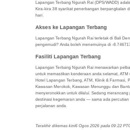
Lapangan Terbang Ngurah Rai (DPS/WADD) adalah 
Kira-kira 38 syarikat penerbangan berpangkalan di 
hari.
Akses ke Lapangan Terbang
Lapangan Terbang Ngurah Rai terletak di Bali Den
pengemudi? Anda boleh menemuinya di -8.7467172,
Fasiliti Lapangan Terbang
Lapangan Terbang Ngurah Rai menawarkan pelbag
untuk memastikan kenderaan anda selamat, ATM 
Hotel Lapangan Terbang, ATM, Klinik & Farmasi, P
Kawasan Merokok, Kawasan Menunggu dan Bantuan 
menyeronokkan untuk dilalui. Sedang merancang 
destinasi kegemaran anda — sama ada percutian 
perjalanan anda.
Terakhir dikemas kini
6 Ogos 2026 pada 09:22 P