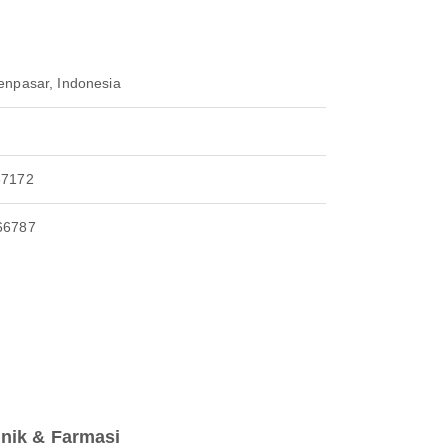
enpasar, Indonesia
67172
66787
inik & Farmasi