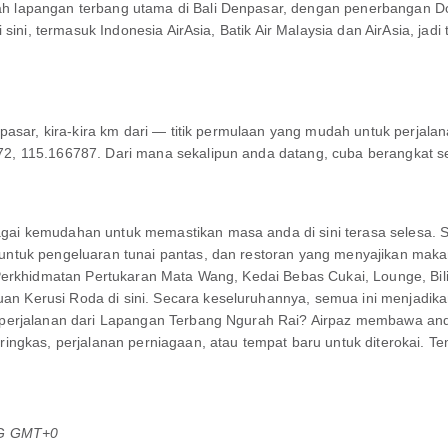
lapangan terbang utama di Bali Denpasar, dengan penerbangan Dom
sini, termasuk Indonesia AirAsia, Batik Air Malaysia dan AirAsia, jad
pasar, kira-kira km dari — titik permulaan yang mudah untuk perjal
 115.166787. Dari mana sekalipun anda datang, cuba berangkat sedi
ai kemudahan untuk memastikan masa anda di sini terasa selesa. 
untuk pengeluaran tunai pantas, dan restoran yang menyajikan m
erkhidmatan Pertukaran Mata Wang, Kedai Bebas Cukai, Lounge, Bilik
Kerusi Roda di sini. Secara keseluruhannya, semua ini menjadika
perjalanan dari Lapangan Terbang Ngurah Rai? Airpaz membawa and
ringkas, perjalanan perniagaan, atau tempat baru untuk diterokai.
TG GMT+0