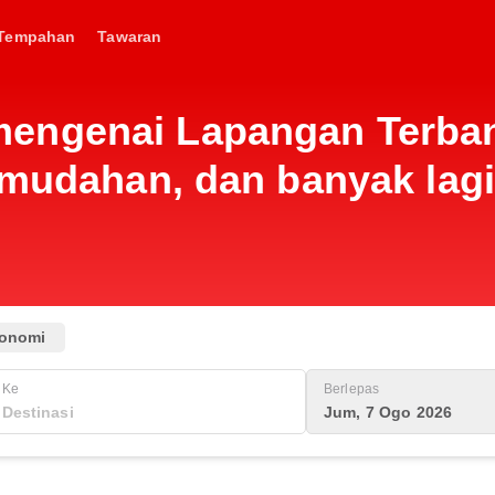
Tempahan
Tawaran
engenai Lapangan Terban
emudahan, dan banyak lag
onomi
Ke
Berlepas
Jum, 7 Ogo 2026