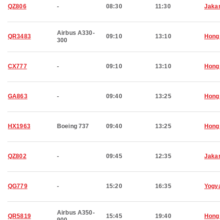
QZ806
-
08:30
11:30
Jaka
Airbus A330-
QR3483
09:10
13:10
Hong
300
CX777
-
09:10
13:10
Hong
GA863
-
09:40
13:25
Hong
HX1963
Boeing 737
09:40
13:25
Hong
QZ802
-
09:45
12:35
Jaka
QG779
-
15:20
16:35
Yogy
Airbus A350-
QR5819
15:45
19:40
Hong