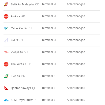
Terminal 2F
Antarabangsa
Batik Air Malaysia
OD
Terminal 2F
Antarabangsa
AirAsia
AK
Terminal 2F
Antarabangsa
Cebu Pacific
5J
Terminal 2F
Antarabangsa
IndiGo
6E
Terminal 2F
Antarabangsa
Vietjet Air
VJ
Terminal 2F
Antarabangsa
Thai AirAsia
FD
Terminal 3
Antarabangsa
EVA Air
BR
Terminal 3
Antarabangsa
Qantas Airways
QF
Terminal 3
Antarabangsa
KLM Royal Dutch
KL