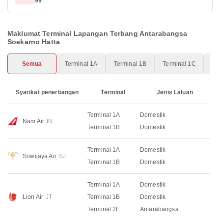
99
Maklumat Terminal Lapangan Terbang Antarabangsa
Soekarno Hatta
Semua
Terminal 1A
Terminal 1B
Terminal 1C
Te
Syarikat penerbangan
Terminal
Jenis Laluan
Terminal 1A
Domestik
Nam Air
IN
Terminal 1B
Domestik
Terminal 1A
Domestik
Sriwijaya Air
SJ
Terminal 1B
Domestik
Terminal 1A
Domestik
Lion Air
JT
Terminal 1B
Domestik
Terminal 2F
Antarabangsa