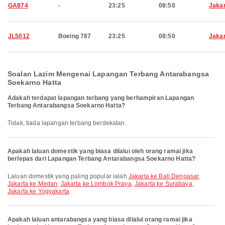
GA874
-
23:25
08:50
Jaka
JL5012
Boeing 787
23:25
08:50
Jaka
Soalan Lazim Mengenai Lapangan Terbang Antarabangsa
Soekarno Hatta
Adakah terdapat lapangan terbang yang berhampiran Lapangan
Terbang Antarabangsa Soekarno Hatta?
Tidak, tiada lapangan terbang berdekatan.
Apakah laluan domestik yang biasa dilalui oleh orang ramai jika
berlepas dari Lapangan Terbang Antarabangsa Soekarno Hatta?
Laluan domestik yang paling popular ialah
Jakarta ke Bali Denpasar
,
Jakarta ke Medan
,
Jakarta ke Lombok Praya
,
Jakarta ke Surabaya
,
Jakarta ke Yogyakarta
Apakah laluan antarabangsa yang biasa dilalui orang ramai jika