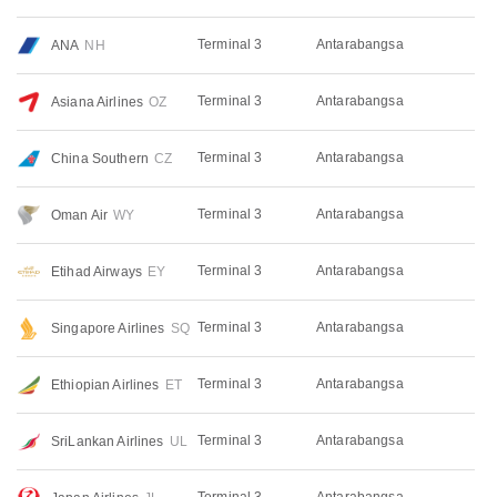
Terminal 3
Antarabangsa
ANA
NH
Terminal 3
Antarabangsa
Asiana Airlines
OZ
Terminal 3
Antarabangsa
China Southern
CZ
Terminal 3
Antarabangsa
Oman Air
WY
Terminal 3
Antarabangsa
Etihad Airways
EY
Terminal 3
Antarabangsa
Singapore Airlines
SQ
Terminal 3
Antarabangsa
Ethiopian Airlines
ET
Terminal 3
Antarabangsa
SriLankan Airlines
UL