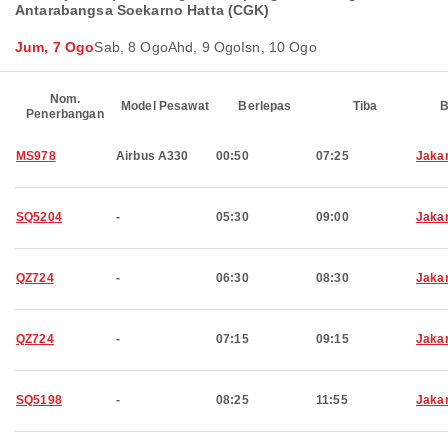
Antarabangsa Soekarno Hatta (CGK)
Jum, 7 Ogo
Sab, 8 Ogo
Ahd, 9 Ogo
Isn, 10 Ogo
Nom.
Model Pesawat
Berlepas
Tiba
B
Penerbangan
MS978
Airbus A330
00:50
07:25
Jaka
SQ5204
-
05:30
09:00
Jaka
QZ724
-
06:30
08:30
Jaka
QZ724
-
07:15
09:15
Jaka
SQ5198
-
08:25
11:55
Jaka