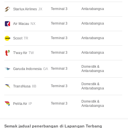
Terminal 3
Antarabangsa
Starlux Airlines
JX
Terminal 3
Antarabangsa
Air Macau
NX
Terminal 3
Antarabangsa
Scoot
TR
Terminal 3
Antarabangsa
T'way Air
TW
Domestik &
Terminal 3
Garuda Indonesia
GA
Antarabangsa
Domestik &
Terminal 3
TransNusa
8B
Antarabangsa
Domestik &
Terminal 3
Pelita Air
IP
Antarabangsa
Semak jadual penerbangan di Lapangan Terbang