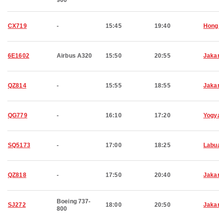
900
CX719
-
15:45
19:40
Hong
6E1602
Airbus A320
15:50
20:55
Jaka
QZ814
-
15:55
18:55
Jaka
QG779
-
16:10
17:20
Yogy
SQ5173
-
17:00
18:25
Labu
QZ818
-
17:50
20:40
Jaka
Boeing 737-
SJ272
18:00
20:50
Jaka
800