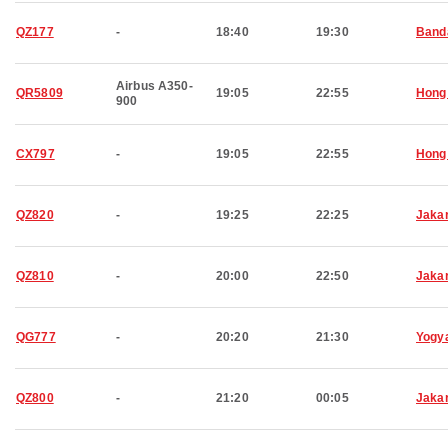
QZ177
-
18:40
19:30
Band
Airbus A350-
QR5809
19:05
22:55
Hong
900
CX797
-
19:05
22:55
Hong
QZ820
-
19:25
22:25
Jaka
QZ810
-
20:00
22:50
Jaka
QG777
-
20:20
21:30
Yogy
QZ800
-
21:20
00:05
Jaka