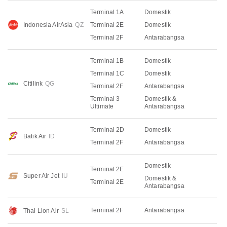
Terminal 1A
Domestik
Indonesia AirAsia
QZ
Terminal 2E
Domestik
Terminal 2F
Antarabangsa
Terminal 1B
Domestik
Terminal 1C
Domestik
Citilink
QG
Terminal 2F
Antarabangsa
Terminal 3
Domestik &
Ultimate
Antarabangsa
Terminal 2D
Domestik
Batik Air
ID
Terminal 2F
Antarabangsa
Domestik
Terminal 2E
Super Air Jet
IU
Domestik &
Terminal 2E
Antarabangsa
Terminal 2F
Antarabangsa
Thai Lion Air
SL