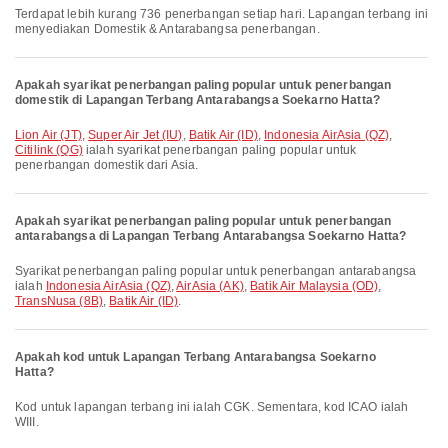
Terdapat lebih kurang 736 penerbangan setiap hari. Lapangan terbang ini
menyediakan Domestik & Antarabangsa penerbangan.
Apakah syarikat penerbangan paling popular untuk penerbangan
domestik di Lapangan Terbang Antarabangsa Soekarno Hatta?
Lion Air (JT)
,
Super Air Jet (IU)
,
Batik Air (ID)
,
Indonesia AirAsia (QZ)
,
Citilink (QG)
ialah syarikat penerbangan paling popular untuk
penerbangan domestik dari Asia.
Apakah syarikat penerbangan paling popular untuk penerbangan
antarabangsa di Lapangan Terbang Antarabangsa Soekarno Hatta?
Syarikat penerbangan paling popular untuk penerbangan antarabangsa
ialah
Indonesia AirAsia (QZ)
,
AirAsia (AK)
,
Batik Air Malaysia (OD)
,
TransNusa (8B)
,
Batik Air (ID)
.
Apakah kod untuk Lapangan Terbang Antarabangsa Soekarno
Hatta?
Kod untuk lapangan terbang ini ialah CGK. Sementara, kod ICAO ialah
WIII.