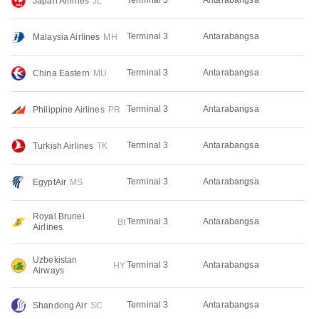
Terminal 3
Antarabangsa
Japan Airlines
JL
Terminal 3
Antarabangsa
Malaysia Airlines
MH
Terminal 3
Antarabangsa
China Eastern
MU
Terminal 3
Antarabangsa
Philippine Airlines
PR
Terminal 3
Antarabangsa
Turkish Airlines
TK
Terminal 3
Antarabangsa
EgyptAir
MS
Royal Brunei
Terminal 3
Antarabangsa
BI
Airlines
Uzbekistan
Terminal 3
Antarabangsa
HY
Airways
Terminal 3
Antarabangsa
Shandong Air
SC