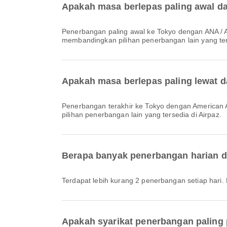
Apakah masa berlepas paling awal da
Penerbangan paling awal ke Tokyo dengan ANA / All Nippon Airways dengan kod penerbangan NH105 berlepas pada 00:05. Anda boleh melihat jadual ini dan
membandingkan pilihan penerbangan lain yang ters
Apakah masa berlepas paling lewat d
Penerbangan terakhir ke Tokyo dengan American Airlines dengan kod penerbangan AA169 berlepas pada 23:50. Anda boleh melihat jadual ini dan membandingkan
pilihan penerbangan lain yang tersedia di Airpaz.
Berapa banyak penerbangan harian d
Terdapat lebih kurang 2 penerbangan setiap har
Apakah syarikat penerbangan paling