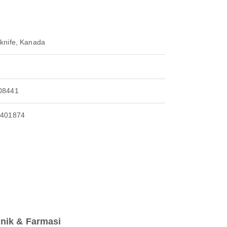
wknife, Kanada
08441
4401874
inik & Farmasi