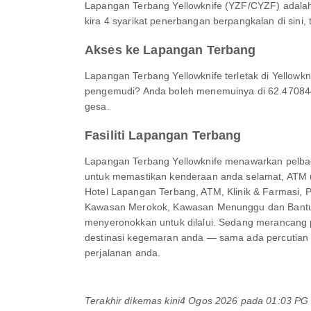
Lapangan Terbang Yellowknife (YZF/CYZF) adalah 
kira 4 syarikat penerbangan berpangkalan di sini, 
Akses ke Lapangan Terbang
Lapangan Terbang Yellowknife terletak di Yellowkn
pengemudi? Anda boleh menemuinya di 62.4708441,
gesa.
Fasiliti Lapangan Terbang
Lapangan Terbang Yellowknife menawarkan pelbag
untuk memastikan kenderaan anda selamat, ATM 
Hotel Lapangan Terbang, ATM, Klinik & Farmasi, P
Kawasan Merokok, Kawasan Menunggu dan Bantuan 
menyeronokkan untuk dilalui. Sedang merancang 
destinasi kegemaran anda — sama ada percutian 
perjalanan anda.
Terakhir dikemas kini
4 Ogos 2026 pada 01:03 P