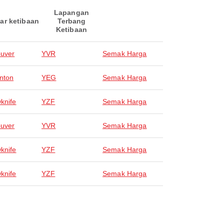
Lapangan
ar ketibaan
Terbang
Ketibaan
uver
YVR
Semak Harga
nton
YEG
Semak Harga
wknife
YZF
Semak Harga
uver
YVR
Semak Harga
wknife
YZF
Semak Harga
wknife
YZF
Semak Harga