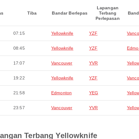
Lapangan
as
Tiba
Bandar Berlepas
Terbang
Band
Perlepasan
07:15
Yellowknife
YZF
Vanco
08:45
Yellowknife
YZF
Edmo
17:07
Vancouver
YVR
Yello
19:22
Yellowknife
YZF
Vanco
21:58
Edmonton
YEG
Yello
23:57
Vancouver
YVR
Yello
angan Terbang Yellowknife