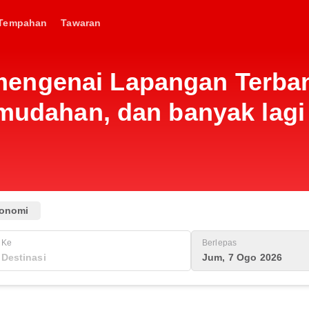
Tempahan
Tawaran
engenai Lapangan Terban
emudahan, dan banyak lagi
onomi
Ke
Berlepas
Jum, 7 Ogo 2026