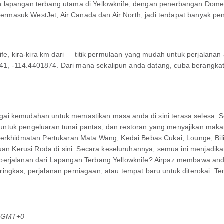
lapangan terbang utama di Yellowknife, dengan penerbangan Domesti
termasuk WestJet, Air Canada dan Air North, jadi terdapat banyak pen
ife, kira-kira km dari — titik permulaan yang mudah untuk perjalana
 -114.4401874. Dari mana sekalipun anda datang, cuba berangkat s
ai kemudahan untuk memastikan masa anda di sini terasa selesa. 
untuk pengeluaran tunai pantas, dan restoran yang menyajikan m
erkhidmatan Pertukaran Mata Wang, Kedai Bebas Cukai, Lounge, Bilik
Kerusi Roda di sini. Secara keseluruhannya, semua ini menjadika
perjalanan dari Lapangan Terbang Yellowknife? Airpaz membawa and
ringkas, perjalanan perniagaan, atau tempat baru untuk diterokai.
G GMT+0