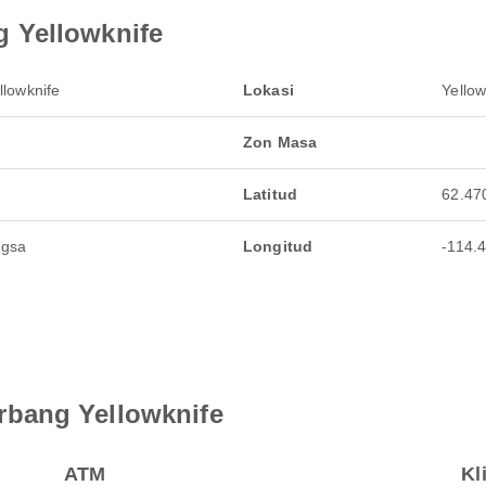
 Yellowknife
lowknife
Lokasi
Yello
Zon Masa
Latitud
62.47
ngsa
Longitud
-114.
bang Yellowknife
ATM
Kl