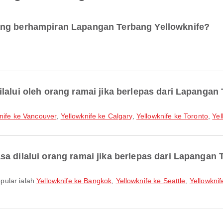
ang berhampiran Lapangan Terbang Yellowknife?
lalui oleh orang ramai jika berlepas dari Lapangan
nife ke Vancouver
,
Yellowknife ke Calgary
,
Yellowknife ke Toronto
,
Yel
a dilalui orang ramai jika berlepas dari Lapangan 
pular ialah
Yellowknife ke Bangkok
,
Yellowknife ke Seattle
,
Yellowknif