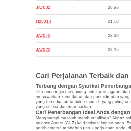
JA7032
-
20:50
H25018
-
21:10
JA7042
-
22:00
JA7022
-
22:25
Cari Perjalanan Terbaik d
Terbang dengan Syarikat Penerbangan
Jika anda ingin melancong untuk perniagaan atau 
menawarkan kemudahan dan perkhidmatan yang sang
yang tersedia, anda boleh memilih yang paling se
yang selesa dan memuaskan.
Cari Penerbangan Ideal Anda dengan 
Menghadapi masalah membuat pilihan? Airpaz bol
Velasco Astete (CUZ) ke destinasi impian anda. 
perkhidmatan tambahan untuk perjalanan anda, d