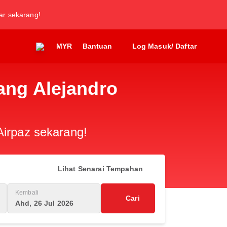
tar sekarang!
MYR
Bantuan
Log Masuk/ Daftar
ang Alejandro
Airpaz sekarang!
Lihat Senarai Tempahan
Kembali
Cari
Ahd, 26 Jul 2026