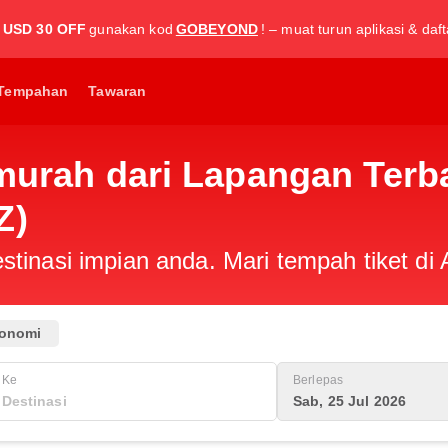
USD 30 OFF
gunakan kod
GOBEYOND
! – muat turun aplikasi & daf
Tempahan
Tawaran
 murah dari Lapangan Terb
Z)
tinasi impian anda. Mari tempah tiket di 
onomi
Ke
Berlepas
Sab, 25 Jul 2026