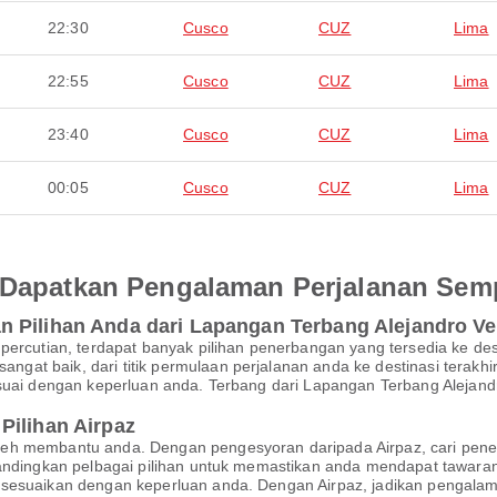
22:30
Cusco
CUZ
Lima
22:55
Cusco
CUZ
Lima
23:40
Cusco
CUZ
Lima
00:05
Cusco
CUZ
Lima
an Dapatkan Pengalaman Perjalanan Se
 Pilihan Anda dari Lapangan Terbang Alejandro Ve
percutian, terdapat banyak pilihan penerbangan yang tersedia ke des
at baik, dari titik permulaan perjalanan anda ke destinasi terakhi
suai dengan keperluan anda. Terbang dari Lapangan Terbang Alejandr
Pilihan Airpaz
eh membantu anda. Dengan pengesyoran daripada Airpaz, cari pener
Bandingkan pelbagai pilihan untuk memastikan anda mendapat tawaran
isesuaikan dengan keperluan anda. Dengan Airpaz, jadikan pengala