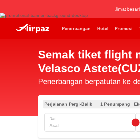
Jimat besar!
Penerbangan
Hotel
Promosi
Semak tiket flight
Velasco Astete(CU
Penerbangan berpatutan ke des
Perjalanan Pergi-Balik
1 Penumpang
Ek
Dari