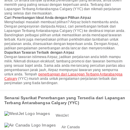
anda. Di antara banyak syarikat penerbangan yang tersedia, anda boleh
memilih yang paling sesuai dengan keperluan anda. Terbang dari
Lapangan Terbang Antarabangsa Calgary (YYC) dan nikmati perjalanan
yang selesa dan memuaskan.
Cari Penerbangan Ideal Anda dengan Pilihan Airpaz
Menghadapi masalah membuat pilihan? Airpaz boleh membantu anda.
Dengan pengesyoran daripada Airpaz, cari penerbangan terbaik dari
Lapangan Terbang Antarabangsa Calgary (YYC) ke destinasi impian anda.
Bandingkan pelbagai pilihan untuk memastikan anda mendapat tawaran
terbaik. Kami juga menyediakan pilihan perkhidmatan tambahan untuk
perjalanan anda, disesuaikan dengan keperluan anda. Dengan Airpaz,
jadikan pengalaman penerbangan anda lancar dan menyeronokkan.
Dapatkan Tawaran Terbaik dengan Airpaz
Dengan tawaran istimewa Airpaz, jadikan perjalanan anda lebih mampu
milik. Nikmati diskaun eksklusif, tambang promosi dan tawaran bermusim
yang sesuai bajet anda. Sama ada anda merancang percutian pantas atau
pengembaraan jarak jauh, Airpaz mempunyai tawaran yang sempurna
untuk anda. Tempah
penerbangan dari Lapangan Terbang Antarabangsa
Calgary
(YYC) murah anda untuk pengalaman perjalanan terbaik dan
penjimatan yang tiada tandingan.
Senarai Syarikat Penerbangan yang Tersedia dari Lapangan
Terbang Antarabangsa Calgary (YYC)
WestJet
Air Canada