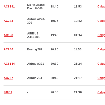
De Havilland
AC8391
18:40
18:53
Calg
Dash 8-400
Airbus A220-
AC223
19:05
19:42
Calg
300
AIRBUS
AC158
19:45
01:34
Calg
A380-800
AC850
Boeing 787
20:20
11:50
Calg
AC8144
Airbus A321
20:30
21:24
Calg
AC227
Airbus 223
20:40
21:17
Calg
F8809
-
20:50
21:30
Calg