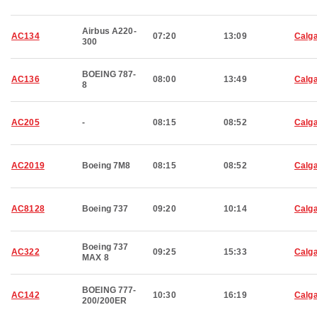
Airbus A220-
AC134
07:20
13:09
Calg
300
BOEING 787-
AC136
08:00
13:49
Calg
8
AC205
-
08:15
08:52
Calg
AC2019
Boeing 7M8
08:15
08:52
Calg
AC8128
Boeing 737
09:20
10:14
Calg
Boeing 737
AC322
09:25
15:33
Calg
MAX 8
BOEING 777-
AC142
10:30
16:19
Calg
200/200ER