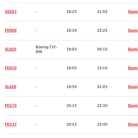
QZ257
-
18:25
21:55
Bang
FD596
-
18:30
22:25
Bang
Boeing 737-
SL920
19:05
00:15
Bang
800
FD530
-
19:05
23:10
Bang
SL926
-
19:50
01:05
Bang
FD170
-
20:15
22:30
Bang
FD137
-
20:25
22:40
Bang