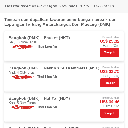
Terakhir dikemas kini
8 Ogos 2026 pada 10:19 PTG GMT+0
Tempah dan dapatkan tawaran penerbangan terbaik dari
Lapangan Terbang Antarabangsa Don Mueang (DMK)
Bangkok (DMK)
Phuket (HKT)
Bermula dari
US$ 25.32
Sel, 10 Nov
Terus
Harga/Org
Thai Lion Air
Tempah
Bangkok (DMK)
Nakhon Si Thammarat (NST)
Bermula dari
US$ 33.75
Ahd, 4 Okt
Terus
Harga/Org
Thai Lion Air
Tempah
Bangkok (DMK)
Hat Yai (HDY)
Bermula dari
US$ 34.46
Kha, 5 Nov
Terus
Harga/Org
Thai Lion Air
Tempah
Bermula dari