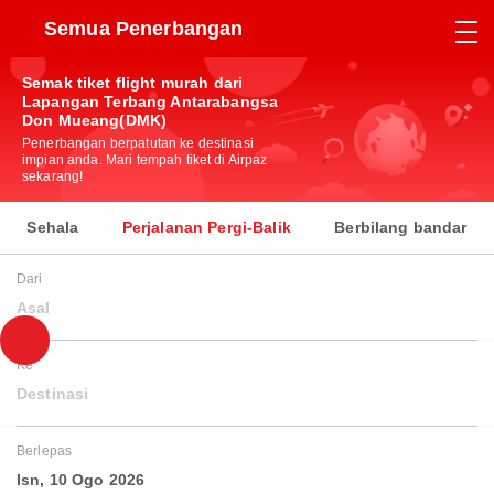
Semua Penerbangan
Semak tiket flight murah dari
Lapangan Terbang Antarabangsa
Don Mueang(DMK)
Penerbangan berpatutan ke destinasi
impian anda. Mari tempah tiket di Airpaz
sekarang!
Sehala
Perjalanan Pergi-Balik
Berbilang bandar
Dari
Asal
Ke
Destinasi
Berlepas
Isn, 10 Ogo 2026