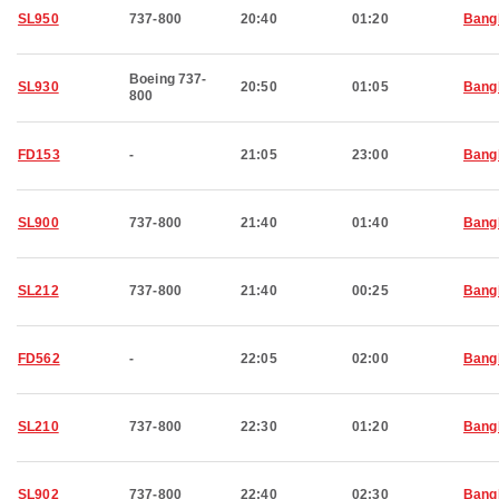
SL950
737-800
20:40
01:20
Bang
Boeing 737-
SL930
20:50
01:05
Bang
800
FD153
-
21:05
23:00
Bang
SL900
737-800
21:40
01:40
Bang
SL212
737-800
21:40
00:25
Bang
FD562
-
22:05
02:00
Bang
SL210
737-800
22:30
01:20
Bang
SL902
737-800
22:40
02:30
Bang