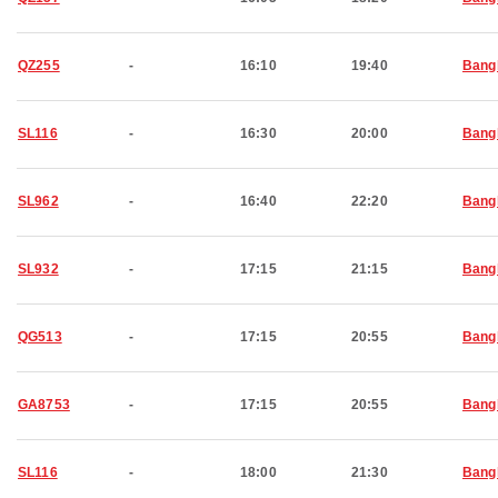
QZ255
-
16:10
19:40
Bang
SL116
-
16:30
20:00
Bang
SL962
-
16:40
22:20
Bang
SL932
-
17:15
21:15
Bang
QG513
-
17:15
20:55
Bang
GA8753
-
17:15
20:55
Bang
SL116
-
18:00
21:30
Bang