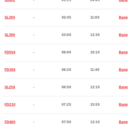
XJ602
-
01:15
09:45
Bang
SL390
-
02:45
11:00
Bang
SL396
-
03:00
12:30
Bang
FD556
-
06:00
10:10
Bang
FD396
-
06:20
11:40
Bang
SL258
-
06:50
12:10
Bang
FD230
-
07:25
15:55
Bang
FD480
-
07:50
12:10
Bang