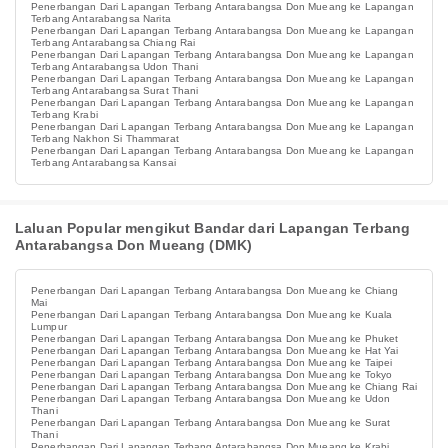
Penerbangan Dari Lapangan Terbang Antarabangsa Don Mueang ke Lapangan
Terbang Antarabangsa Narita
Penerbangan Dari Lapangan Terbang Antarabangsa Don Mueang ke Lapangan
Terbang Antarabangsa Chiang Rai
Penerbangan Dari Lapangan Terbang Antarabangsa Don Mueang ke Lapangan
Terbang Antarabangsa Udon Thani
Penerbangan Dari Lapangan Terbang Antarabangsa Don Mueang ke Lapangan
Terbang Antarabangsa Surat Thani
Penerbangan Dari Lapangan Terbang Antarabangsa Don Mueang ke Lapangan
Terbang Krabi
Penerbangan Dari Lapangan Terbang Antarabangsa Don Mueang ke Lapangan
Terbang Nakhon Si Thammarat
Penerbangan Dari Lapangan Terbang Antarabangsa Don Mueang ke Lapangan
Terbang Antarabangsa Kansai
Laluan Popular mengikut Bandar dari Lapangan Terbang
Antarabangsa Don Mueang (DMK)
Penerbangan Dari Lapangan Terbang Antarabangsa Don Mueang ke Chiang
Mai
Penerbangan Dari Lapangan Terbang Antarabangsa Don Mueang ke Kuala
Lumpur
Penerbangan Dari Lapangan Terbang Antarabangsa Don Mueang ke Phuket
Penerbangan Dari Lapangan Terbang Antarabangsa Don Mueang ke Hat Yai
Penerbangan Dari Lapangan Terbang Antarabangsa Don Mueang ke Taipei
Penerbangan Dari Lapangan Terbang Antarabangsa Don Mueang ke Tokyo
Penerbangan Dari Lapangan Terbang Antarabangsa Don Mueang ke Chiang Rai
Penerbangan Dari Lapangan Terbang Antarabangsa Don Mueang ke Udon
Thani
Penerbangan Dari Lapangan Terbang Antarabangsa Don Mueang ke Surat
Thani
Penerbangan Dari Lapangan Terbang Antarabangsa Don Mueang ke Krabi