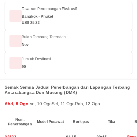
Tawaran Penerbangan Eksklusif
Bangkok - Phuket
US$ 25.32
Bulan Tambang Terendah
Nov
Jumlah Destinasi
90
Semak Semua Jadual Penerbangan dari Lapangan Terbang
Antarabangsa Don Mueang (DMK)
Ahd, 9 Ogo
Isn, 10 Ogo
Sel, 11 Ogo
Rab, 12 Ogo
Nom.
Model Pesawat
Berlepas
Tiba
B
Penerbangan