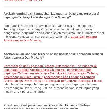
AirAsia
,
AirAsia
,
Thai Lion Air
.
Apakah terminal dan kemudahan lapangan terbang yang tersedia di
Lapangan Terbang Antarabangsa Don Mueang?
Lapangan terbang ini menawarkan Bas Ulang-alik, Hotel Lapangan
Terbang, Makan serta banyak kemudahan lain untuk meningkatkan
pengalaman perjalanan anda. Anda boleh menyemak maklumat terperinci
mengenai kemudahan dan susun atur terminal di
Lapangan Terbang
Antarabangsa Don Mueang
.
Apakah laluan lapangan terbang paling popular dari Lapangan Terbang
Antarabangsa Don Mueang?
penerbangan dari Lapangan Terbang Antarabangsa Don Mueang ke
Lapangan Terbang Antarabangsa Chiang Mai
,
penerbangan dari
Lapangan Terbang Antarabangsa Don Mueang ke Lapangan Terbang
Antarabangsa Kuala Lumpur
,
penerbangan dari Lapangan Terbang
Antarabangsa Don Mueang ke Lapangan Terbang Antarabangsa Phuket
ialah laluan lapangan terbang paling popular dari Lapangan Terbang
Antarabangsa Don Mueang. Laluan ini menawarkan sambungan yang
mudah untuk perjalanan anda.
Pukul berapakah penerbangan terawal dari Lapangan Terbang