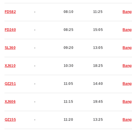
FD582
-
08:10
11:25
Bang
FD240
-
08:25
15:05
Bang
SL360
-
09:20
13:05
Bang
XJ610
-
10:30
18:25
Bang
QZ251
-
11:05
14:40
Bang
XJ606
-
11:15
19:45
Bang
QZ155
-
11:20
13:25
Bang