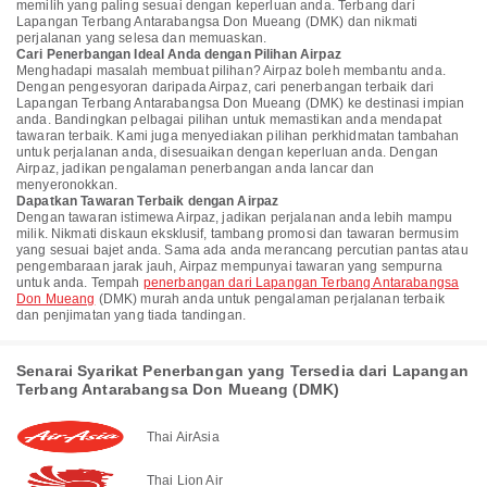
memilih yang paling sesuai dengan keperluan anda. Terbang dari
Lapangan Terbang Antarabangsa Don Mueang (DMK) dan nikmati
perjalanan yang selesa dan memuaskan.
Cari Penerbangan Ideal Anda dengan Pilihan Airpaz
Menghadapi masalah membuat pilihan? Airpaz boleh membantu anda.
Dengan pengesyoran daripada Airpaz, cari penerbangan terbaik dari
Lapangan Terbang Antarabangsa Don Mueang (DMK) ke destinasi impian
anda. Bandingkan pelbagai pilihan untuk memastikan anda mendapat
tawaran terbaik. Kami juga menyediakan pilihan perkhidmatan tambahan
untuk perjalanan anda, disesuaikan dengan keperluan anda. Dengan
Airpaz, jadikan pengalaman penerbangan anda lancar dan
menyeronokkan.
Dapatkan Tawaran Terbaik dengan Airpaz
Dengan tawaran istimewa Airpaz, jadikan perjalanan anda lebih mampu
milik. Nikmati diskaun eksklusif, tambang promosi dan tawaran bermusim
yang sesuai bajet anda. Sama ada anda merancang percutian pantas atau
pengembaraan jarak jauh, Airpaz mempunyai tawaran yang sempurna
untuk anda. Tempah
penerbangan dari Lapangan Terbang Antarabangsa
Don Mueang
(DMK) murah anda untuk pengalaman perjalanan terbaik
dan penjimatan yang tiada tandingan.
Senarai Syarikat Penerbangan yang Tersedia dari Lapangan
Terbang Antarabangsa Don Mueang (DMK)
Thai AirAsia
Thai Lion Air