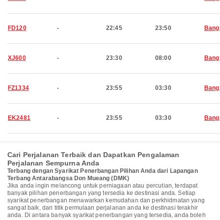
FD120
-
22:45
23:50
Bang
XJ600
-
23:30
08:00
Bang
FZ1334
-
23:55
03:30
Bang
EK2481
-
23:55
03:30
Bang
Cari Perjalanan Terbaik dan Dapatkan Pengalaman
Perjalanan Sempurna Anda
Terbang dengan Syarikat Penerbangan Pilihan Anda dari Lapangan
Terbang Antarabangsa Don Mueang (DMK)
Jika anda ingin melancong untuk perniagaan atau percutian, terdapat
banyak pilihan penerbangan yang tersedia ke destinasi anda. Setiap
syarikat penerbangan menawarkan kemudahan dan perkhidmatan yang
sangat baik, dari titik permulaan perjalanan anda ke destinasi terakhir
anda. Di antara banyak syarikat penerbangan yang tersedia, anda boleh