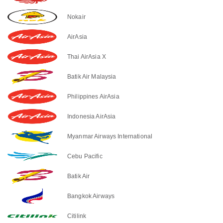
Nokair
AirAsia
Thai AirAsia X
Batik Air Malaysia
Philippines AirAsia
Indonesia AirAsia
Myanmar Airways International
Cebu Pacific
Batik Air
Bangkok Airways
Citilink