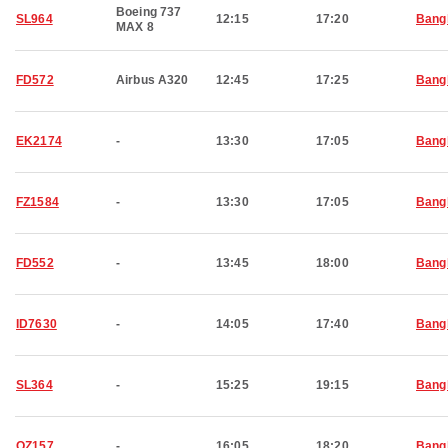
Boeing 737
SL964
12:15
17:20
Bang
MAX 8
FD572
Airbus A320
12:45
17:25
Bang
EK2174
-
13:30
17:05
Bang
FZ1584
-
13:30
17:05
Bang
FD552
-
13:45
18:00
Bang
ID7630
-
14:05
17:40
Bang
SL364
-
15:25
19:15
Bang
QZ157
-
16:05
18:20
Bang