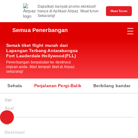
Dapatkan banyak promo eksklusif
hanya di Aplikasi Airpaz. Muat turun
Muat Turun
Sekarang!
Semua Penerbangan
Semak tiket flight murah dari
Lapangan Terbang Antarabangsa
Fort Lauderdale Hollywood(FLL)
Penerbangan berpatutan ke destinasi
impian anda. Mari tempah tiket di Airpaz
sekarang!
Sehala
Perjalanan Pergi-Balik
Berbilang bandar
Dari
Asal
Ke
Destinasi