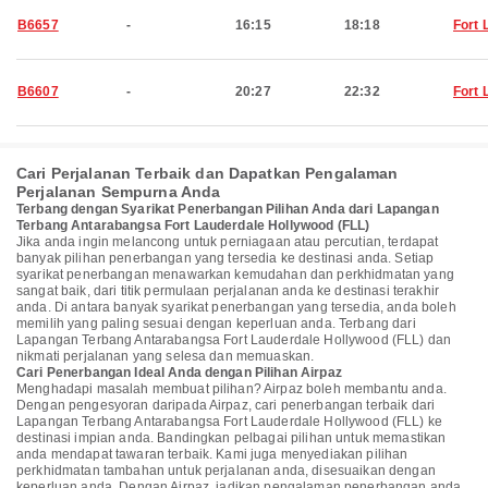
B6657
-
16:15
18:18
Fort 
B6607
-
20:27
22:32
Fort 
Cari Perjalanan Terbaik dan Dapatkan Pengalaman
Perjalanan Sempurna Anda
Terbang dengan Syarikat Penerbangan Pilihan Anda dari Lapangan
Terbang Antarabangsa Fort Lauderdale Hollywood (FLL)
Jika anda ingin melancong untuk perniagaan atau percutian, terdapat
banyak pilihan penerbangan yang tersedia ke destinasi anda. Setiap
syarikat penerbangan menawarkan kemudahan dan perkhidmatan yang
sangat baik, dari titik permulaan perjalanan anda ke destinasi terakhir
anda. Di antara banyak syarikat penerbangan yang tersedia, anda boleh
memilih yang paling sesuai dengan keperluan anda. Terbang dari
Lapangan Terbang Antarabangsa Fort Lauderdale Hollywood (FLL) dan
nikmati perjalanan yang selesa dan memuaskan.
Cari Penerbangan Ideal Anda dengan Pilihan Airpaz
Menghadapi masalah membuat pilihan? Airpaz boleh membantu anda.
Dengan pengesyoran daripada Airpaz, cari penerbangan terbaik dari
Lapangan Terbang Antarabangsa Fort Lauderdale Hollywood (FLL) ke
destinasi impian anda. Bandingkan pelbagai pilihan untuk memastikan
anda mendapat tawaran terbaik. Kami juga menyediakan pilihan
perkhidmatan tambahan untuk perjalanan anda, disesuaikan dengan
keperluan anda. Dengan Airpaz, jadikan pengalaman penerbangan anda