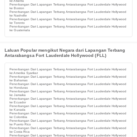
ke Atlanta
Penerbangan Dari Lapangan Terbang Antarabangsa Fort Lauderdale Hollywood
ke Boston
Penerbangan Dari Lapangan Terbang Antarabangsa Fort Lauderdale Hollywood
ke Nashville
Penerbangan Dari Lapangan Terbang Antarabangsa Fort Lauderdale Hollywood
ke Toronto
Penerbangan Dari Lapangan Terbang Antarabangsa Fort Lauderdale Hollywood
ke Guatemala
Laluan Popular mengikut Negara dari Lapangan Terbang
Antarabangsa Fort Lauderdale Hollywood (FLL)
Penerbangan Dari Lapangan Terbang Antarabangsa Fort Lauderdale Hollywood
ke Amerika Syarikat
Penerbangan Dari Lapangan Terbang Antarabangsa Fort Lauderdale Hollywood
ke Bahamas
Penerbangan Dari Lapangan Terbang Antarabangsa Fort Lauderdale Hollywood
ke Honduras
Penerbangan Dari Lapangan Terbang Antarabangsa Fort Lauderdale Hollywood
ke Jamaika
Penerbangan Dari Lapangan Terbang Antarabangsa Fort Lauderdale Hollywood
ke Ecuador
Penerbangan Dari Lapangan Terbang Antarabangsa Fort Lauderdale Hollywood
ke Kanada
Penerbangan Dari Lapangan Terbang Antarabangsa Fort Lauderdale Hollywood
ke Colombia
Penerbangan Dari Lapangan Terbang Antarabangsa Fort Lauderdale Hollywood
ke Puerto Rico
Penerbangan Dari Lapangan Terbang Antarabangsa Fort Lauderdale Hollywood
ke Costa Rica
Penerbangan Dari Lapangan Terbang Antarabangsa Fort Lauderdale Hollywood