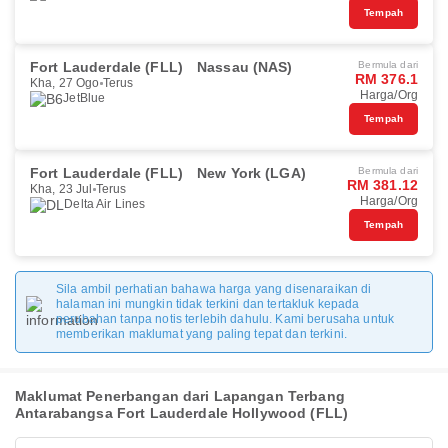
Tempah
Fort Lauderdale (FLL)
Nassau (NAS)
Bermula dari
RM 376.1
Kha, 27 Ogo
Terus
Harga/Org
JetBlue
Tempah
Fort Lauderdale (FLL)
New York (LGA)
Bermula dari
RM 381.12
Kha, 23 Jul
Terus
Harga/Org
Delta Air Lines
Tempah
Sila ambil perhatian bahawa harga yang disenaraikan di
halaman ini mungkin tidak terkini dan tertakluk kepada
perubahan tanpa notis terlebih dahulu. Kami berusaha untuk
memberikan maklumat yang paling tepat dan terkini.
Maklumat Penerbangan dari Lapangan Terbang
Antarabangsa Fort Lauderdale Hollywood (FLL)