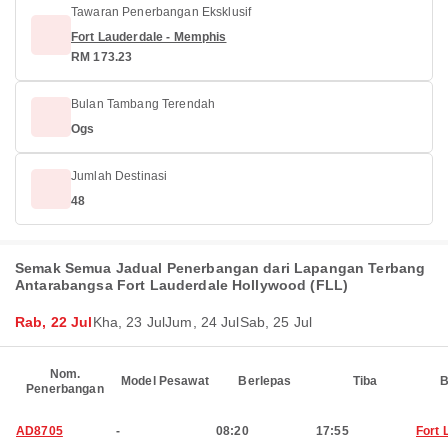
Tawaran Penerbangan Eksklusif
Fort Lauderdale - Memphis
RM 173.23
Bulan Tambang Terendah
Ogs
Jumlah Destinasi
48
Semak Semua Jadual Penerbangan dari Lapangan Terbang
Antarabangsa Fort Lauderdale Hollywood (FLL)
Rab, 22 Jul
Kha, 23 Jul
Jum, 24 Jul
Sab, 25 Jul
Nom.
Model Pesawat
Berlepas
Tiba
B
Penerbangan
AD8705
-
08:20
17:55
Fort 