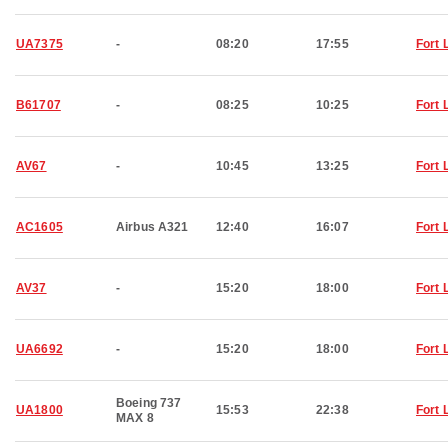
UA7375
-
08:20
17:55
Fort 
B61707
-
08:25
10:25
Fort 
AV67
-
10:45
13:25
Fort 
AC1605
Airbus A321
12:40
16:07
Fort 
AV37
-
15:20
18:00
Fort 
UA6692
-
15:20
18:00
Fort 
Boeing 737
UA1800
15:53
22:38
Fort 
MAX 8