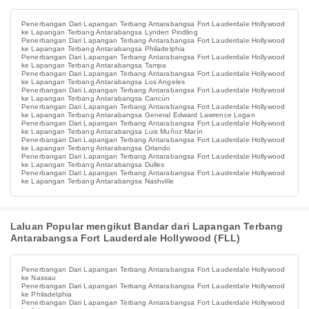
Penerbangan Dari Lapangan Terbang Antarabangsa Fort Lauderdale Hollywood
ke Lapangan Terbang Antarabangsa Lynden Pindling
Penerbangan Dari Lapangan Terbang Antarabangsa Fort Lauderdale Hollywood
ke Lapangan Terbang Antarabangsa Philadelphia
Penerbangan Dari Lapangan Terbang Antarabangsa Fort Lauderdale Hollywood
ke Lapangan Terbang Antarabangsa Tampa
Penerbangan Dari Lapangan Terbang Antarabangsa Fort Lauderdale Hollywood
ke Lapangan Terbang Antarabangsa Los Angeles
Penerbangan Dari Lapangan Terbang Antarabangsa Fort Lauderdale Hollywood
ke Lapangan Terbang Antarabangsa Cancún
Penerbangan Dari Lapangan Terbang Antarabangsa Fort Lauderdale Hollywood
ke Lapangan Terbang Antarabangsa General Edward Lawrence Logan
Penerbangan Dari Lapangan Terbang Antarabangsa Fort Lauderdale Hollywood
ke Lapangan Terbang Antarabangsa Luis Muñoz Marín
Penerbangan Dari Lapangan Terbang Antarabangsa Fort Lauderdale Hollywood
ke Lapangan Terbang Antarabangsa Orlando
Penerbangan Dari Lapangan Terbang Antarabangsa Fort Lauderdale Hollywood
ke Lapangan Terbang Antarabangsa Dulles
Penerbangan Dari Lapangan Terbang Antarabangsa Fort Lauderdale Hollywood
ke Lapangan Terbang Antarabangsa Nashville
Laluan Popular mengikut Bandar dari Lapangan Terbang
Antarabangsa Fort Lauderdale Hollywood (FLL)
Penerbangan Dari Lapangan Terbang Antarabangsa Fort Lauderdale Hollywood
ke Nassau
Penerbangan Dari Lapangan Terbang Antarabangsa Fort Lauderdale Hollywood
ke Philadelphia
Penerbangan Dari Lapangan Terbang Antarabangsa Fort Lauderdale Hollywood