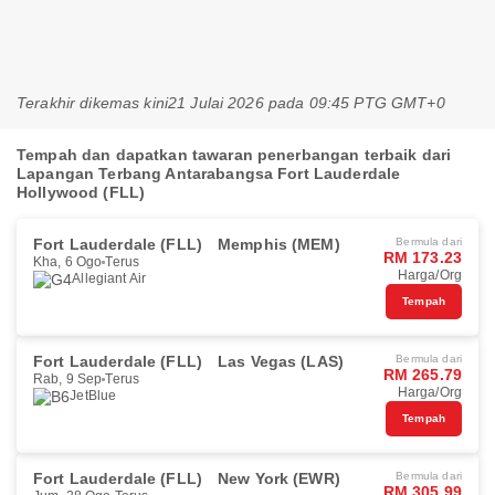
Terakhir dikemas kini
21 Julai 2026 pada 09:45 PTG GMT+0
Tempah dan dapatkan tawaran penerbangan terbaik dari
Lapangan Terbang Antarabangsa Fort Lauderdale
Hollywood (FLL)
Fort Lauderdale (FLL)
Memphis (MEM)
Bermula dari
RM 173.23
Kha, 6 Ogo
Terus
Harga/Org
Allegiant Air
Tempah
Fort Lauderdale (FLL)
Las Vegas (LAS)
Bermula dari
RM 265.79
Rab, 9 Sep
Terus
Harga/Org
JetBlue
Tempah
Fort Lauderdale (FLL)
New York (EWR)
Bermula dari
RM 305.99