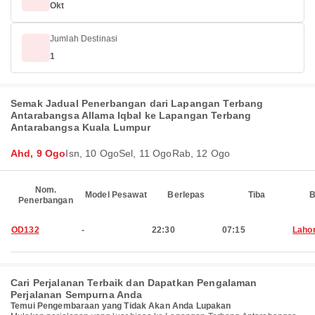
Okt
Jumlah Destinasi
1
Semak Jadual Penerbangan dari Lapangan Terbang
Antarabangsa Allama Iqbal ke Lapangan Terbang
Antarabangsa Kuala Lumpur
Ahd, 9 Ogo
Isn, 10 Ogo
Sel, 11 Ogo
Rab, 12 Ogo
Nom.
Model Pesawat
Berlepas
Tiba
B
Penerbangan
OD132
-
22:30
07:15
Laho
Cari Perjalanan Terbaik dan Dapatkan Pengalaman
Perjalanan Sempurna Anda
Temui Pengembaraan yang Tidak Akan Anda Lupakan