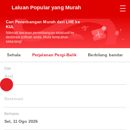
Laluan Popular yang Murah
Cari Penerbangan Murah dari LHE ke
KUL
Nikmati tawaran penerbangan eksklusif ke
destinasi pilihan anda. Mula tempahan
sekarang!
Sehala
Perjalanan Pergi-Balik
Berbilang bandar
Dari
Asal
Ke
Destinasi
Berlepas
Sel, 11 Ogo 2026