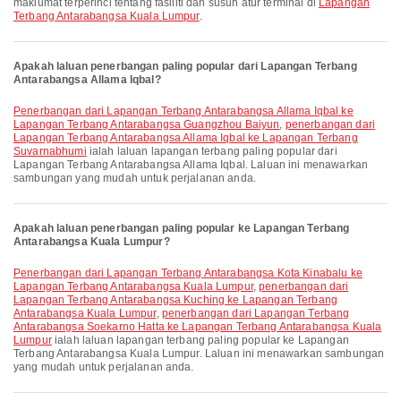
maklumat terperinci tentang fasiliti dan susun atur terminal di
Lapangan
Terbang Antarabangsa Kuala Lumpur
.
Apakah laluan penerbangan paling popular dari Lapangan Terbang
Antarabangsa Allama Iqbal?
penerbangan dari Lapangan Terbang Antarabangsa Allama Iqbal ke
Lapangan Terbang Antarabangsa Guangzhou Baiyun
,
penerbangan dari
Lapangan Terbang Antarabangsa Allama Iqbal ke Lapangan Terbang
Suvarnabhumi
ialah laluan lapangan terbang paling popular dari
Lapangan Terbang Antarabangsa Allama Iqbal. Laluan ini menawarkan
sambungan yang mudah untuk perjalanan anda.
Apakah laluan penerbangan paling popular ke Lapangan Terbang
Antarabangsa Kuala Lumpur?
penerbangan dari Lapangan Terbang Antarabangsa Kota Kinabalu ke
Lapangan Terbang Antarabangsa Kuala Lumpur
,
penerbangan dari
Lapangan Terbang Antarabangsa Kuching ke Lapangan Terbang
Antarabangsa Kuala Lumpur
,
penerbangan dari Lapangan Terbang
Antarabangsa Soekarno Hatta ke Lapangan Terbang Antarabangsa Kuala
Lumpur
ialah laluan lapangan terbang paling popular ke Lapangan
Terbang Antarabangsa Kuala Lumpur. Laluan ini menawarkan sambungan
yang mudah untuk perjalanan anda.