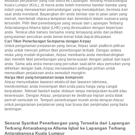
Mulakan perjalanan yang luar biasa ke Lapangan Terbang Antarabangsa
Kuala Lumpur (KUL), di mana anda boleh menemui bandar-bandar yang
indah yang menawarkan pemandangan yang menakjubkan, bermula dari
saat anda mendarat. Bayangkan diri anda bersiar-siar di jalan-jalan yang
meriah, menikmati citarasa tempatan dan berendam dalam suasana yang
tersendiri. Pilih tiket penerbangan yang sesuai dari Lapangan Terbang
Antarabangsa Allama Iqbal (LHE) yang disesuaikan dengan keperluan
anda. Terokai ufuk baharu bersama orang tersayang anda dan jadikan
pengalaman percutian anda benar-benar tidak dapat dilupakan.
Cari Tiket Penerbangan Sempurna dengan Airpaz
Untuk pengalaman perjalanan yang lancar, Airpaz ialah platform pilihan
anda untuk mencari pilihan tiket penerbangan terbaik. Dengan antara
muka yang mudah digunakan, Airpaz membantu anda membandingkan
dan memilih tiket penerbangan yang bersesuaian dengan jadual dan bajet
anda. Sama ada anda merancang percutian saat akhir atau percutian yang
difikirkan dengan baik, Airpaz menawarkan pelbagai pilihan untuk
memastikan perjalanan anda semudah mungkin.
Harga tiket yang berpatutan tanpa kompromi
Airpaz menyediakan tawaran eksklusif dan tawaran istimewa,
membolehkan anda menempah tiket anda pada harga yang sangat
berpatutan. Nikmati faedah kadar diskaun tanpa menjejaskan kualiti atau
keselesaan. Dengan Airpaz, perjalanan ke destinasi impian anda tidak
pernah semudah ini. Tempah penerbangan murah anda dengan Airpaz
untuk pengalaman perjalanan yang luar biasa dan penjimatan yang tiada
tandingan.
Senarai Syarikat Penerbangan yang Tersedia dari Lapangan
Terbang Antarabangsa Allama Iqbal ke Lapangan Terbang
Antarabangsa Kuala Lumpur