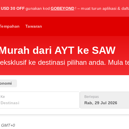
USD 30 OFF
gunakan kod
GOBEYOND
! – muat turun aplikasi & daf
Tempahan
Tawaran
Murah dari AYT ke SAW
ksklusif ke destinasi pilihan anda. Mula
onomi
Ke
Berlepas
Rab, 29 Jul 2026
PG GMT+0