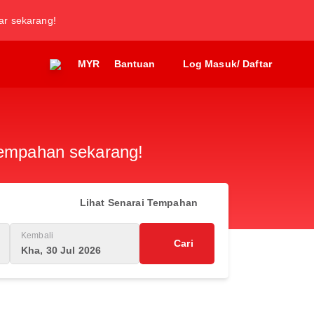
tar sekarang!
MYR
Bantuan
Log Masuk/ Daftar
 tempahan sekarang!
Lihat Senarai Tempahan
Kembali
Cari
Kha, 30 Jul 2026