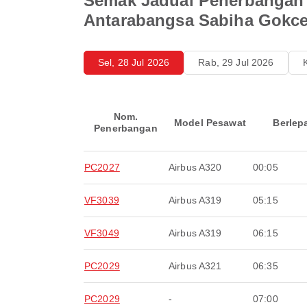
Semak Jadual Penerbangan 
Antarabangsa Sabiha Gokc
Sel, 28 Jul 2026
Rab, 29 Jul 2026
Nom.
Model Pesawat
Berlep
Penerbangan
PC2027
Airbus A320
00:05
VF3039
Airbus A319
05:15
VF3049
Airbus A319
06:15
PC2029
Airbus A321
06:35
PC2029
-
07:00