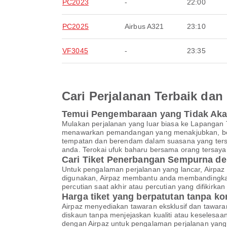
PC2023
-
22:00
PC2025
Airbus A321
23:10
VF3045
-
23:35
Cari Perjalanan Terbaik d
Temui Pengembaraan yang Tidak Ak
Mulakan perjalanan yang luar biasa ke Lapanga
menawarkan pemandangan yang menakjubkan, bermul
tempatan dan berendam dalam suasana yang tersen
anda. Terokai ufuk baharu bersama orang tersaya
Cari Tiket Penerbangan Sempurna de
Untuk pengalaman perjalanan yang lancar, Airpaz 
digunakan, Airpaz membantu anda membandingkan
percutian saat akhir atau percutian yang difikir
Harga tiket yang berpatutan tanpa k
Airpaz menyediakan tawaran eksklusif dan tawar
diskaun tanpa menjejaskan kualiti atau keselesa
dengan Airpaz untuk pengalaman perjalanan yang 