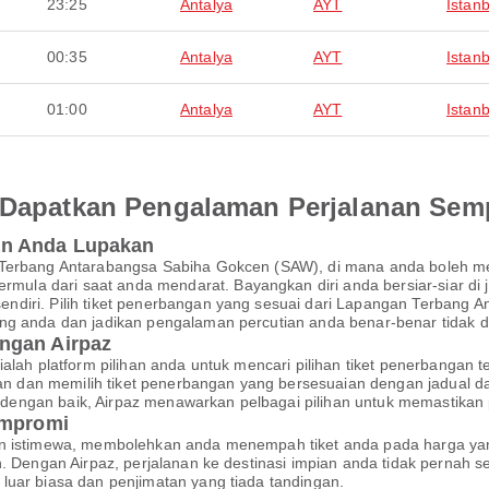
23:25
Antalya
AYT
Istanb
00:35
Antalya
AYT
Istanb
01:00
Antalya
AYT
Istanb
an Dapatkan Pengalaman Perjalanan Se
an Anda Lupakan
n Terbang Antarabangsa Sabiha Gokcen (SAW), di mana anda boleh 
a dari saat anda mendarat. Bayangkan diri anda bersiar-siar di ja
diri. Pilih tiket penerbangan yang sesuai dari Lapangan Terbang A
ng anda dan jadikan pengalaman percutian anda benar-benar tidak d
ngan Airpaz
ialah platform pilihan anda untuk mencari pilihan tiket penerbanga
 dan memilih tiket penerbangan yang bersesuaian dengan jadual 
kan dengan baik, Airpaz menawarkan pelbagai pilihan untuk memastik
ompromi
an istimewa, membolehkan anda menempah tiket anda pada harga yan
an. Dengan Airpaz, perjalanan ke destinasi impian anda tidak perna
luar biasa dan penjimatan yang tiada tandingan.