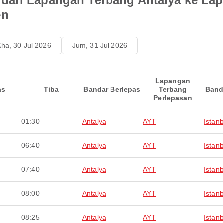
dari Lapangan Terbang Antalya ke La
en
Kha, 30 Jul 2026
Jum, 31 Jul 2026
Lapangan
as
Tiba
Bandar Berlepas
Terbang
Band
Perlepasan
01:30
Antalya
AYT
Istanb
06:40
Antalya
AYT
Istanb
07:40
Antalya
AYT
Istanb
08:00
Antalya
AYT
Istanb
08:25
Antalya
AYT
Istanb