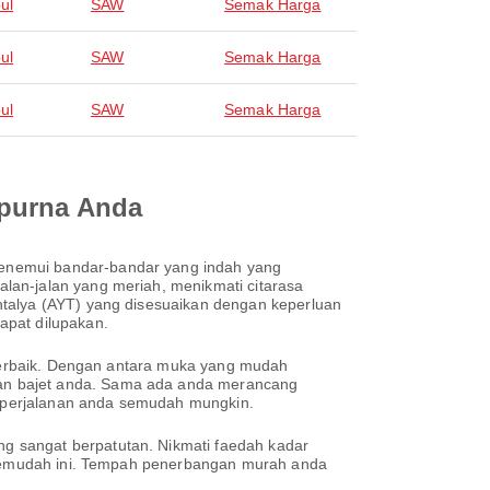
ul
SAW
Semak Harga
ul
SAW
Semak Harga
ul
SAW
Semak Harga
mpurna Anda
menemui bandar-bandar yang indah yang
lan-jalan yang meriah, menikmati citarasa
ntalya (AYT) yang disesuaikan dengan keperluan
apat dilupakan.
n terbaik. Dengan antara muka yang mudah
dan bajet anda. Sama ada anda merancang
an perjalanan anda semudah mungkin.
g sangat berpatutan. Nikmati faedah kadar
h semudah ini. Tempah penerbangan murah anda