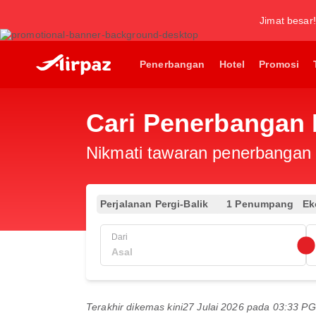
Jimat besar!
Penerbangan
Hotel
Promosi
Cari Penerbangan 
Nikmati tawaran penerbangan e
Perjalanan Pergi-Balik
1 Penumpang
Ek
Dari
Terakhir dikemas kini
27 Julai 2026 pada 03:33 