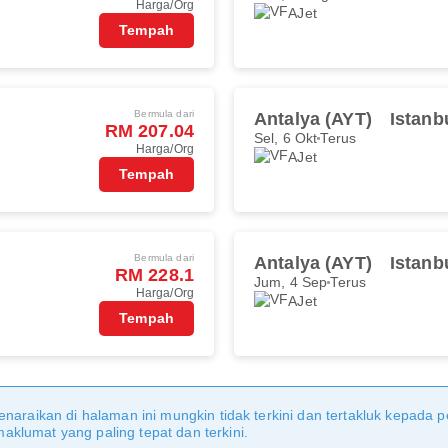
Harga/Org
AJet
Tempah
Bermula dari
Antalya (AYT)
Istanb
RM 207.04
Sel, 6 Okt
Terus
Harga/Org
AJet
Tempah
Bermula dari
Antalya (AYT)
Istanb
RM 228.1
Jum, 4 Sep
Terus
Harga/Org
AJet
Tempah
naraikan di halaman ini mungkin tidak terkini dan tertakluk kepada p
klumat yang paling tepat dan terkini.