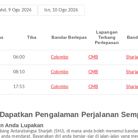
Ahd, 9 Ogo 2026
Isn, 10 Ogo 2026
Lapangan
as
Tiba
Bandar Berlepas
Terbang
Band
Perlepasan
06:00
Colombo
CMB
Sharj
08:10
Colombo
CMB
Sharj
17:55
Colombo
CMB
Sharj
an Dapatkan Pengalaman Perjalanan Se
an Anda Lupakan
erbang Antarabangsa Sharjah (SHJ), di mana anda boleh menemui band
nda mendarat. Bayangkan diri anda bersiar-siar di jalan-jalan yang m