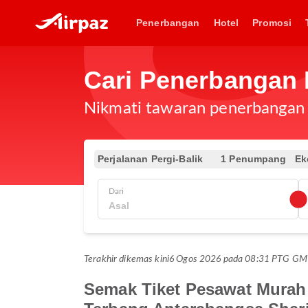
Penerbangan
Hotel
Promosi
Cari Penerbangan
Nikmati tawaran penerbangan e
Perjalanan Pergi-Balik
1 Penumpang
Ek
Dari
Terakhir dikemas kini
6 Ogos 2026 pada 08:31 PTG G
Semak Tiket Pesawat Murah