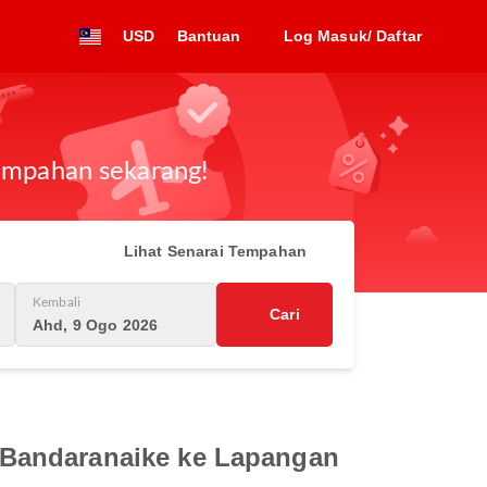
USD
Bantuan
Log Masuk/ Daftar
tempahan sekarang!
Lihat Senarai Tempahan
Kembali
Cari
Ahd, 9 Ogo 2026
 Bandaranaike ke Lapangan