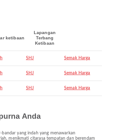
Lapangan
ar ketibaan
Terbang
Ketibaan
ah
SHJ
Semak Harga
ah
SHJ
Semak Harga
ah
SHJ
Semak Harga
mpurna Anda
ar-bandar yang indah yang menawarkan
eriah, menikmati citarasa tempatan dan berendam