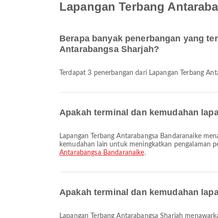
Lapangan Terbang Antaraba
Berapa banyak penerbangan yang ter
Antarabangsa Sharjah?
Terdapat 3 penerbangan dari Lapangan Terbang An
Apakah terminal dan kemudahan lapa
Lapangan Terbang Antarabangsa Bandaranaike menawarkan Tempat Letak Kereta, Perkhidmatan Pertukaran Mata Wang, Perkhidmatan Perbankan/ATM dan pelbagai
kemudahan lain untuk meningkatkan pengalaman perj
Antarabangsa Bandaranaike
.
Apakah terminal dan kemudahan lapa
Lapangan Terbang Antarabangsa Sharjah menawarkan Bas Ulang-alik, Tempat Letak Kereta, Teksi dan pelbagai kemudahan lain untuk meningkatkan pengalaman perjalanan