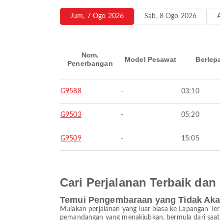
Jum, 7 Ogo 2026
Sab, 8 Ogo 2026
Nom.
Model Pesawat
Berlep
Penerbangan
G9588
-
03:10
G9503
-
05:20
G9509
-
15:05
Cari Perjalanan Terbaik d
Temui Pengembaraan yang Tidak Ak
Mulakan perjalanan yang luar biasa ke Lapangan T
pemandangan yang menakjubkan, bermula dari saat a