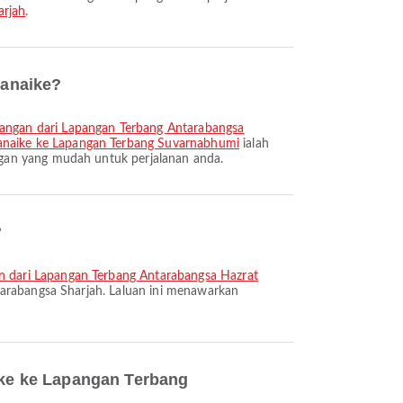
arjah
.
ranaike?
angan dari Lapangan Terbang Antarabangsa
anaike ke Lapangan Terbang Suvarnabhumi
ialah
ngan yang mudah untuk perjalanan anda.
?
 dari Lapangan Terbang Antarabangsa Hazrat
tarabangsa Sharjah. Laluan ini menawarkan
ke ke Lapangan Terbang