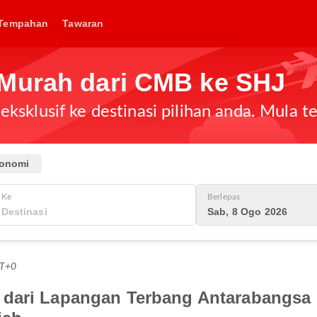
Tempahan
Tawaran
 Murah dari CMB ke SHJ
ksklusif ke destinasi pilihan anda. Mula 
onomi
Ke
Berlepas
Sab, 8 Ogo 2026
MT+0
 dari Lapangan Terbang Antarabangsa