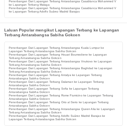
Penerbangan Dari Lapangan Terbang Antarabangsa Casablanca Mohammed V
ke Lapangan Terbang Malaga
Penerbangan Dari Lapangan Terbang Antarabangsa Casablanca Mohammed V
ke Lapangan Terbang Adolfo Suárez Madrid Barajas
Laluan Popular mengikut Lapangan Terbang ke Lapangan
Terbang Antarabangsa Sabiha Gokcen
Penerbangan Dari Lapangan Terbang Antarabangsa Kuala Lumpur ke
Lapangan Terbang Antarabangsa Sabiha Gokcen
Penerbangan Dari Lapangan Terbang Houari Boumediene ke Lapangan
Terbang Antarabangsa Sabiha Gokcen
Penerbangan Dari Lapangan Terbang Antarabangsa Vnukovo ke Lapangan
Terbang Antarabangsa Sabiha Gokcen
Penerbangan Dari Lapangan Terbang Antarabangsa Baghdad ke Lapangan
Terbang Antarabangsa Sabiha Gokcen
Penerbangan Dari Lapangan Terbang Antalya ke Lapangan Terbang
Antarabangsa Sabiha Gokcen
Penerbangan Dari Lapangan Terbang Dalaman ke Lapangan Terbang
Antarabangsa Sabiha Gokcen
Penerbangan Dari Lapangan Terbang Sofia ke Lapangan Terbang
Antarabangsa Sabiha Gokcen
Penerbangan Dari Lapangan Terbang Rome Fiumicino ke Lapangan Terbang
Antarabangsa Sabiha Gokcen
Penerbangan Dari Lapangan Terbang Orio al Serio ke Lapangan Terbang
Antarabangsa Sabiha Gokcen
Penerbangan Dari Lapangan Terbang Antarabangsa Queen Alia ke Lapangan
Terbang Antarabangsa Sabiha Gokcen
Penerbangan Dari Lapangan Terbang Adolfo Suárez Madrid Barajas ke
Lapangan Terbang Antarabangsa Sabiha Gokcen