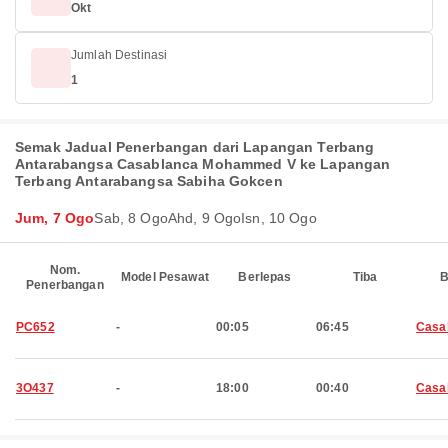
Okt
Jumlah Destinasi
1
Semak Jadual Penerbangan dari Lapangan Terbang
Antarabangsa Casablanca Mohammed V ke Lapangan
Terbang Antarabangsa Sabiha Gokcen
Jum, 7 Ogo
Sab, 8 Ogo
Ahd, 9 Ogo
Isn, 10 Ogo
Nom.
Model Pesawat
Berlepas
Tiba
B
Penerbangan
PC652
-
00:05
06:45
Casa
3O437
-
18:00
00:40
Casa