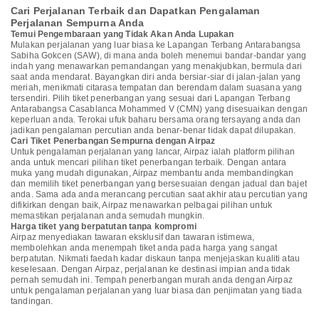
Cari Perjalanan Terbaik dan Dapatkan Pengalaman
Perjalanan Sempurna Anda
Temui Pengembaraan yang Tidak Akan Anda Lupakan
Mulakan perjalanan yang luar biasa ke Lapangan Terbang Antarabangsa
Sabiha Gokcen (SAW), di mana anda boleh menemui bandar-bandar yang
indah yang menawarkan pemandangan yang menakjubkan, bermula dari
saat anda mendarat. Bayangkan diri anda bersiar-siar di jalan-jalan yang
meriah, menikmati citarasa tempatan dan berendam dalam suasana yang
tersendiri. Pilih tiket penerbangan yang sesuai dari Lapangan Terbang
Antarabangsa Casablanca Mohammed V (CMN) yang disesuaikan dengan
keperluan anda. Terokai ufuk baharu bersama orang tersayang anda dan
jadikan pengalaman percutian anda benar-benar tidak dapat dilupakan.
Cari Tiket Penerbangan Sempurna dengan Airpaz
Untuk pengalaman perjalanan yang lancar, Airpaz ialah platform pilihan
anda untuk mencari pilihan tiket penerbangan terbaik. Dengan antara
muka yang mudah digunakan, Airpaz membantu anda membandingkan
dan memilih tiket penerbangan yang bersesuaian dengan jadual dan bajet
anda. Sama ada anda merancang percutian saat akhir atau percutian yang
difikirkan dengan baik, Airpaz menawarkan pelbagai pilihan untuk
memastikan perjalanan anda semudah mungkin.
Harga tiket yang berpatutan tanpa kompromi
Airpaz menyediakan tawaran eksklusif dan tawaran istimewa,
membolehkan anda menempah tiket anda pada harga yang sangat
berpatutan. Nikmati faedah kadar diskaun tanpa menjejaskan kualiti atau
keselesaan. Dengan Airpaz, perjalanan ke destinasi impian anda tidak
pernah semudah ini. Tempah penerbangan murah anda dengan Airpaz
untuk pengalaman perjalanan yang luar biasa dan penjimatan yang tiada
tandingan.