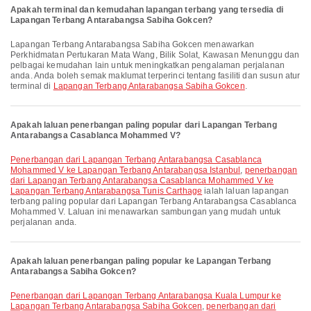
Apakah terminal dan kemudahan lapangan terbang yang tersedia di
Lapangan Terbang Antarabangsa Sabiha Gokcen?
Lapangan Terbang Antarabangsa Sabiha Gokcen menawarkan
Perkhidmatan Pertukaran Mata Wang, Bilik Solat, Kawasan Menunggu dan
pelbagai kemudahan lain untuk meningkatkan pengalaman perjalanan
anda. Anda boleh semak maklumat terperinci tentang fasiliti dan susun atur
terminal di
Lapangan Terbang Antarabangsa Sabiha Gokcen
.
Apakah laluan penerbangan paling popular dari Lapangan Terbang
Antarabangsa Casablanca Mohammed V?
penerbangan dari Lapangan Terbang Antarabangsa Casablanca
Mohammed V ke Lapangan Terbang Antarabangsa Istanbul
,
penerbangan
dari Lapangan Terbang Antarabangsa Casablanca Mohammed V ke
Lapangan Terbang Antarabangsa Tunis Carthage
ialah laluan lapangan
terbang paling popular dari Lapangan Terbang Antarabangsa Casablanca
Mohammed V. Laluan ini menawarkan sambungan yang mudah untuk
perjalanan anda.
Apakah laluan penerbangan paling popular ke Lapangan Terbang
Antarabangsa Sabiha Gokcen?
penerbangan dari Lapangan Terbang Antarabangsa Kuala Lumpur ke
Lapangan Terbang Antarabangsa Sabiha Gokcen
,
penerbangan dari