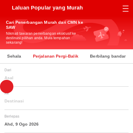
Laluan Popular yang Murah
Cari Penerbangan Murah dari CMN ke
SAW
Nikmati tawaran penerbangan eksklusif ke
destinasi pilihan anda. Mula tempahan
sekarang!
Sehala
Perjalanan Pergi-Balik
Berbilang bandar
Dari
Asal
Ke
Destinasi
Berlepas
Ahd, 9 Ogo 2026