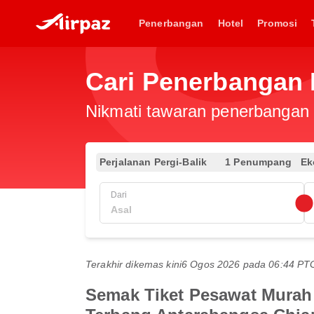
Penerbangan
Hotel
Promosi
Cari Penerbangan 
Nikmati tawaran penerbangan e
Perjalanan Pergi-Balik
1 Penumpang
Ek
Dari
Terakhir dikemas kini
6 Ogos 2026 pada 06:44 P
Semak Tiket Pesawat Murah