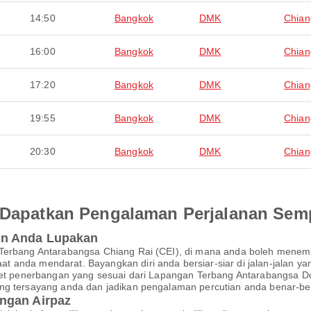
14:50
Bangkok
DMK
Chian
16:00
Bangkok
DMK
Chian
17:20
Bangkok
DMK
Chian
19:55
Bangkok
DMK
Chian
20:30
Bangkok
DMK
Chian
an Dapatkan Pengalaman Perjalanan Se
an Anda Lupakan
n Terbang Antarabangsa Chiang Rai (CEI), di mana anda boleh mene
 anda mendarat. Bayangkan diri anda bersiar-siar di jalan-jalan ya
tiket penerbangan yang sesuai dari Lapangan Terbang Antarabangsa
ng tersayang anda dan jadikan pengalaman percutian anda benar-ben
ngan Airpaz