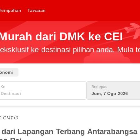
Tempahan
Tawaran
Murah dari DMK ke CEI
ksklusif ke destinasi pilihan anda. Mula
onomi
Ke
Berlepas
Jum, 7 Ogo 2026
TG GMT+0
 dari Lapangan Terbang Antarabangs