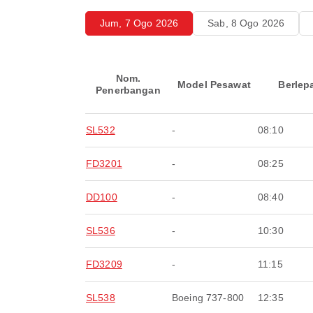
Jum, 7 Ogo 2026
Sab, 8 Ogo 2026
Nom.
Model Pesawat
Berlep
Penerbangan
SL532
-
08:10
FD3201
-
08:25
DD100
-
08:40
SL536
-
10:30
FD3209
-
11:15
SL538
Boeing 737-800
12:35