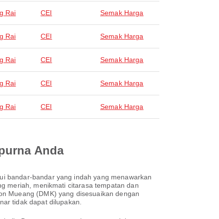
g Rai
CEI
Semak Harga
g Rai
CEI
Semak Harga
g Rai
CEI
Semak Harga
g Rai
CEI
Semak Harga
g Rai
CEI
Semak Harga
mpurna Anda
mui bandar-bandar yang indah yang menawarkan
ng meriah, menikmati citarasa tempatan dan
 Don Mueang (DMK) yang disesuaikan dengan
ar tidak dapat dilupakan.