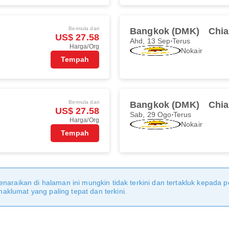
Bermula dari
Bangkok (DMK)
Chia
US$ 27.58
Ahd, 13 Sep
Terus
Harga/Org
Nokair
Tempah
Bermula dari
Bangkok (DMK)
Chia
US$ 27.58
Sab, 29 Ogo
Terus
Harga/Org
Nokair
Tempah
naraikan di halaman ini mungkin tidak terkini dan tertakluk kepada p
klumat yang paling tepat dan terkini.