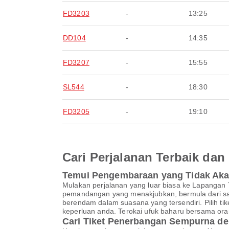
FD3203
-
13:25
DD104
-
14:35
FD3207
-
15:55
SL544
-
18:30
FD3205
-
19:10
Cari Perjalanan Terbaik d
Temui Pengembaraan yang Tidak Ak
Mulakan perjalanan yang luar biasa ke Lapanga
pemandangan yang menakjubkan, bermula dari saat
berendam dalam suasana yang tersendiri. Pilih 
keperluan anda. Terokai ufuk baharu bersama ora
Cari Tiket Penerbangan Sempurna de