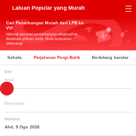
Laluan Popular yang Murah
Cari Penerbangan Murah dari LPB ke
VVI
Nikmati tawaran penerbangan eksklusif ke
destinasi pilihan anda. Mula tempahan
sekarang!
Sehala
Perjalanan Pergi-Balik
Berbilang bandar
Dari
Asal
Ke
Destinasi
Berlepas
Ahd, 9 Ogo 2026