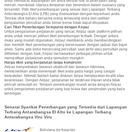
anda mendarat. Bayangkan diri anda bersiar-siar di jalan-jalan yang
meriah, menikmati citarasa tempatan dan berendam dalam suasana yang
tersendiri. Pilih tiket penerbangan yang sesuai dari Lapangan Terbang
Antarabangsa El Alto (LPB) yang disesuaikan dengan keperluan anda.
Terokai ufuk baharu bersama orang tersayang anda dan jadikan
pengalaman percutian anda benar-benar tidak dapat dilupakan.
Cari Tiket Penerbangan Sempurna dengan Airpaz
Untuk pengalaman perjalanan yang lancar, Airpaz ialah platform pilihan
anda untuk mencari pilihan tiket penerbangan terbaik. Dengan antara
muka yang mudah digunakan, Airpaz membantu anda membandingkan
dan memilih tiket penerbangan yang bersesuaian dengan jadual dan bajet
anda. Sama ada anda merancang percutian saat akhir atau percutian yang
difikirkan dengan baik, Airpaz menawarkan pelbagai pilihan untuk
memastikan perjalanan anda semudah mungkin.
Harga tiket yang berpatutan tanpa kompromi
Airpaz menyediakan tawaran eksklusif dan tawaran istimewa,
membolehkan anda menempah tiket anda pada harga yang sangat
berpatutan. Nikmati faedah kadar diskaun tanpa menjejaskan kualiti atau
keselesaan. Dengan Airpaz, perjalanan ke destinasi impian anda tidak
pernah semudah ini. Tempah penerbangan murah anda dengan Airpaz
untuk pengalaman perjalanan yang luar biasa dan penjimatan yang tiada
tandingan.
Senarai Syarikat Penerbangan yang Tersedia dari Lapangan
Terbang Antarabangsa El Alto ke Lapangan Terbang
Antarabangsa Viru Viru
Boliviana de Aviación