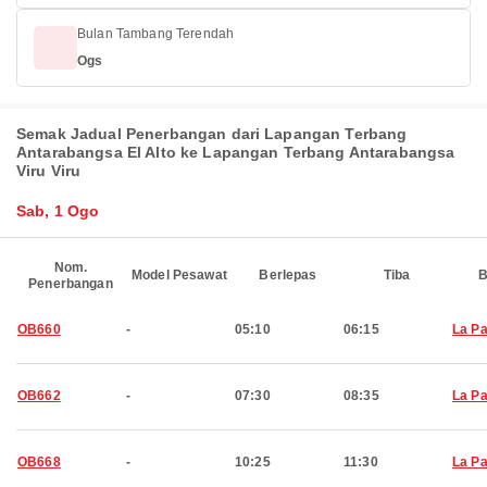
Bulan Tambang Terendah
Ogs
Semak Jadual Penerbangan dari Lapangan Terbang
Antarabangsa El Alto ke Lapangan Terbang Antarabangsa
Viru Viru
Sab, 1 Ogo
Nom.
Model Pesawat
Berlepas
Tiba
B
Penerbangan
OB660
-
05:10
06:15
La P
OB662
-
07:30
08:35
La P
OB668
-
10:25
11:30
La P