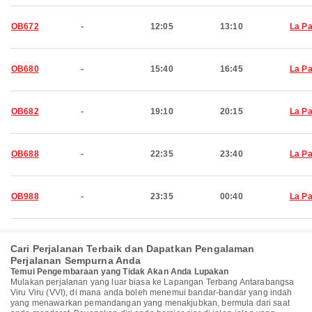
OB672
-
12:05
13:10
La P
OB680
-
15:40
16:45
La P
OB682
-
19:10
20:15
La P
OB688
-
22:35
23:40
La P
OB988
-
23:35
00:40
La P
Cari Perjalanan Terbaik dan Dapatkan Pengalaman
Perjalanan Sempurna Anda
Temui Pengembaraan yang Tidak Akan Anda Lupakan
Mulakan perjalanan yang luar biasa ke Lapangan Terbang Antarabangsa
Viru Viru (VVI), di mana anda boleh menemui bandar-bandar yang indah
yang menawarkan pemandangan yang menakjubkan, bermula dari saat