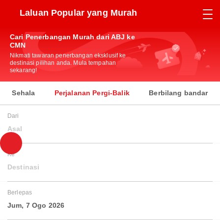
Laluan Popular yang Murah
Cari Penerbangan Murah dari ABJ ke
CMN
Nikmati tawaran penerbangan eksklusif ke
destinasi pilihan anda. Mula tempahan
sekarang!
Sehala
Perjalanan Pergi-Balik
Berbilang bandar
Dari
Asal
Ke
Destinasi
Berlepas
Jum, 7 Ogo 2026