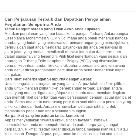
Cari Perjalanan Terbaik dan Dapatkan Pengalaman
Perjalanan Sempurna Anda
Temui Pengembaraan yang Tidak Akan Anda Lupakan
Mulakan perjalanan yang luar biasa ke Lapangan Terbang Antarabangsa
Casablanca Mohammed V (CMN), di mana anda boleh menemui bandar-
bandar yang indah yang menawarkan pemandangan yang menakjubkan,
bermula dari saat anda mendarat. Bayangkan diri anda bersiar-siar di
jalan-jalan yang meriah, menikmati citarasa tempatan dan berendam
dalam suasana yang tersendiri. Pilih tiket penerbangan yang sesuai dari
Lapangan Terbang Felix Houphouet Boigny (ABJ) yang disesuaikan
dengan keperluan anda. Terokai ufuk baharu bersama orang tersayang
anda dan jadikan pengalaman percutian anda benar-benar tidak dapat
dilupakan.
Cari Tiket Penerbangan Sempurna dengan Airpaz
Untuk pengalaman perjalanan yang lancar, Airpaz ialah platform pilihan
anda untuk mencari pilihan tiket penerbangan terbaik. Dengan antara
muka yang mudah digunakan, Airpaz membantu anda membandingkan
dan memilih tiket penerbangan yang bersesuaian dengan jadual dan bajet
anda. Sama ada anda merancang percutian saat akhir atau percutian yang
difikirkan dengan baik, Airpaz menawarkan pelbagai pilihan untuk
memastikan perjalanan anda semudah mungkin.
Harga tiket yang berpatutan tanpa kompromi
Airpaz menyediakan tawaran eksklusif dan tawaran istimewa,
membolehkan anda menempah tiket anda pada harga yang sangat
berpatutan. Nikmati faedah kadar diskaun tanpa menjejaskan kualiti atau
keselesaan. Dengan Airpaz, perjalanan ke destinasi impian anda tidak