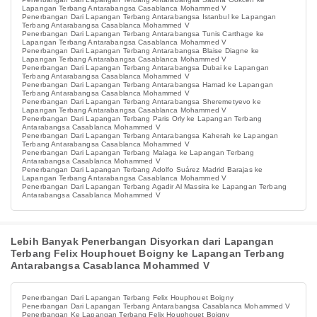
Lapangan Terbang Antarabangsa Casablanca Mohammed V
Penerbangan Dari Lapangan Terbang Antarabangsa Istanbul ke Lapangan
Terbang Antarabangsa Casablanca Mohammed V
Penerbangan Dari Lapangan Terbang Antarabangsa Tunis Carthage ke
Lapangan Terbang Antarabangsa Casablanca Mohammed V
Penerbangan Dari Lapangan Terbang Antarabangsa Blaise Diagne ke
Lapangan Terbang Antarabangsa Casablanca Mohammed V
Penerbangan Dari Lapangan Terbang Antarabangsa Dubai ke Lapangan
Terbang Antarabangsa Casablanca Mohammed V
Penerbangan Dari Lapangan Terbang Antarabangsa Hamad ke Lapangan
Terbang Antarabangsa Casablanca Mohammed V
Penerbangan Dari Lapangan Terbang Antarabangsa Sheremetyevo ke
Lapangan Terbang Antarabangsa Casablanca Mohammed V
Penerbangan Dari Lapangan Terbang Paris Orly ke Lapangan Terbang
Antarabangsa Casablanca Mohammed V
Penerbangan Dari Lapangan Terbang Antarabangsa Kaherah ke Lapangan
Terbang Antarabangsa Casablanca Mohammed V
Penerbangan Dari Lapangan Terbang Malaga ke Lapangan Terbang
Antarabangsa Casablanca Mohammed V
Penerbangan Dari Lapangan Terbang Adolfo Suárez Madrid Barajas ke
Lapangan Terbang Antarabangsa Casablanca Mohammed V
Penerbangan Dari Lapangan Terbang Agadir Al Massira ke Lapangan Terbang
Antarabangsa Casablanca Mohammed V
Lebih Banyak Penerbangan Disyorkan dari Lapangan
Terbang Felix Houphouet Boigny ke Lapangan Terbang
Antarabangsa Casablanca Mohammed V
Penerbangan Dari Lapangan Terbang Felix Houphouet Boigny
Penerbangan Dari Lapangan Terbang Antarabangsa Casablanca Mohammed V
Penerbangan Ke Lapangan Terbang Felix Houphouet Boigny