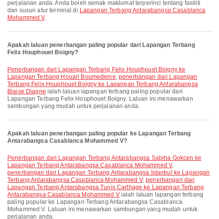
perjalanan anda. Anda boleh semak maklumat terperinci tentang fasiliti
dan susun atur terminal di
Lapangan Terbang Antarabangsa Casablanca
Mohammed V
.
Apakah laluan penerbangan paling popular dari Lapangan Terbang
Felix Houphouet Boigny?
penerbangan dari Lapangan Terbang Felix Houphouet Boigny ke
Lapangan Terbang Houari Boumediene
,
penerbangan dari Lapangan
Terbang Felix Houphouet Boigny ke Lapangan Terbang Antarabangsa
Blaise Diagne
ialah laluan lapangan terbang paling popular dari
Lapangan Terbang Felix Houphouet Boigny. Laluan ini menawarkan
sambungan yang mudah untuk perjalanan anda.
Apakah laluan penerbangan paling popular ke Lapangan Terbang
Antarabangsa Casablanca Mohammed V?
penerbangan dari Lapangan Terbang Antarabangsa Sabiha Gokcen ke
Lapangan Terbang Antarabangsa Casablanca Mohammed V
,
penerbangan dari Lapangan Terbang Antarabangsa Istanbul ke Lapangan
Terbang Antarabangsa Casablanca Mohammed V
,
penerbangan dari
Lapangan Terbang Antarabangsa Tunis Carthage ke Lapangan Terbang
Antarabangsa Casablanca Mohammed V
ialah laluan lapangan terbang
paling popular ke Lapangan Terbang Antarabangsa Casablanca
Mohammed V. Laluan ini menawarkan sambungan yang mudah untuk
perjalanan anda.