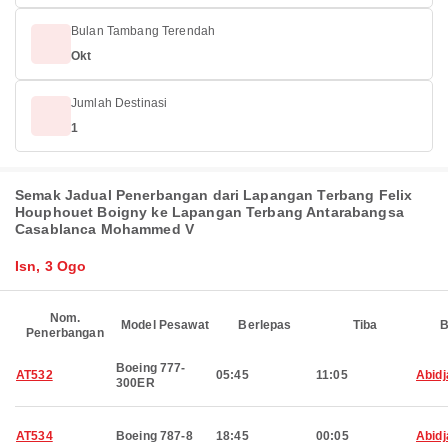
Bulan Tambang Terendah
Okt
Jumlah Destinasi
1
Semak Jadual Penerbangan dari Lapangan Terbang Felix
Houphouet Boigny ke Lapangan Terbang Antarabangsa
Casablanca Mohammed V
Isn, 3 Ogo
Nom.
Model Pesawat
Berlepas
Tiba
B
Penerbangan
Boeing 777-
AT532
05:45
11:05
Abidj
300ER
AT534
Boeing 787-8
18:45
00:05
Abidj