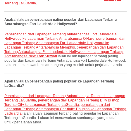
Terbang LaGuardia
.
Apakah laluan penerbangan paling popular dari Lapangan Terbang
Antarabangsa Fort Lauderdale Hollywood?
penerbangan dari Lapangan Terbang Antarabangsa Fort Lauderdale
Hollywood ke Lapangan Terbang Antarabangsa O'Hare
,
penerbangan dari
Lapangan Terbang Antarabangsa Fort Lauderdale Hollywood ke
Lapangan Terbang Antarabangsa Memphis
,
penerbangan dari Lapangan
Terbang Antarabangsa Fort Lauderdale Hollywood ke Lapangan Terbang
Antarabangsa New York Stewart
ialah laluan lapangan terbang paling
popular dari Lapangan Terbang Antarabangsa Fort Lauderdale Hollywood.
Laluan ini menawarkan sambungan yang mudah untuk perjalanan anda.
Apakah laluan penerbangan paling popular ke Lapangan Terbang
LaGuardia?
penerbangan dari Lapangan Terbang Antarabangsa Toronto ke Lapangan
Terbang LaGuardia
,
penerbangan dari Lapangan Terbang Billy Bishop
Toronto City ke Lapangan Terbang LaGuardia
,
penerbangan dari
Lapangan Terbang Antarabangsa Charlotte Douglas ke Lapangan Terbang
LaGuardia
ialah laluan lapangan terbang paling popular ke Lapangan
Terbang LaGuardia. Laluan ini menawarkan sambungan yang mudah
untuk perjalanan anda.