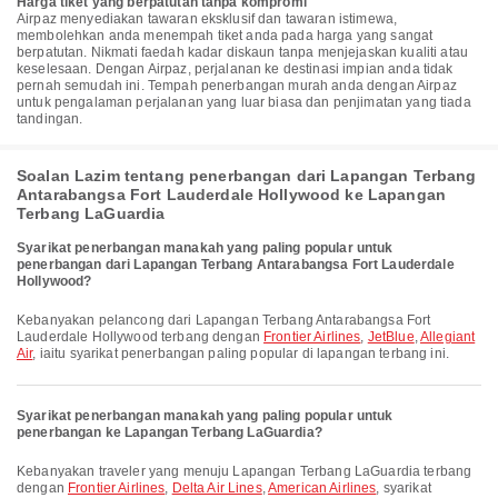
Harga tiket yang berpatutan tanpa kompromi
Airpaz menyediakan tawaran eksklusif dan tawaran istimewa,
membolehkan anda menempah tiket anda pada harga yang sangat
berpatutan. Nikmati faedah kadar diskaun tanpa menjejaskan kualiti atau
keselesaan. Dengan Airpaz, perjalanan ke destinasi impian anda tidak
pernah semudah ini. Tempah penerbangan murah anda dengan Airpaz
untuk pengalaman perjalanan yang luar biasa dan penjimatan yang tiada
tandingan.
Soalan Lazim tentang penerbangan dari Lapangan Terbang
Antarabangsa Fort Lauderdale Hollywood ke Lapangan
Terbang LaGuardia
Syarikat penerbangan manakah yang paling popular untuk
penerbangan dari Lapangan Terbang Antarabangsa Fort Lauderdale
Hollywood?
Kebanyakan pelancong dari Lapangan Terbang Antarabangsa Fort
Lauderdale Hollywood terbang dengan
Frontier Airlines
,
JetBlue
,
Allegiant
Air
, iaitu syarikat penerbangan paling popular di lapangan terbang ini.
Syarikat penerbangan manakah yang paling popular untuk
penerbangan ke Lapangan Terbang LaGuardia?
Kebanyakan traveler yang menuju Lapangan Terbang LaGuardia terbang
dengan
Frontier Airlines
,
Delta Air Lines
,
American Airlines
, syarikat