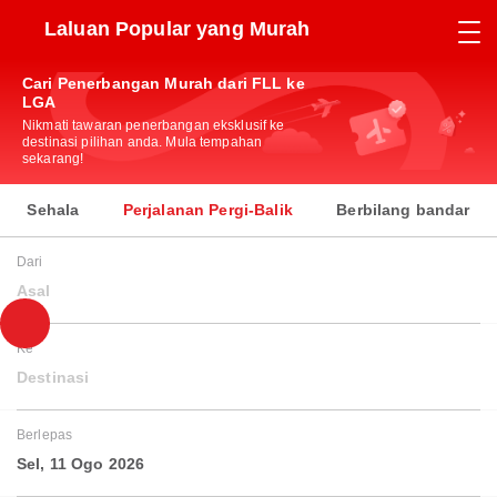
Laluan Popular yang Murah
Cari Penerbangan Murah dari FLL ke
LGA
Nikmati tawaran penerbangan eksklusif ke
destinasi pilihan anda. Mula tempahan
sekarang!
Sehala
Perjalanan Pergi-Balik
Berbilang bandar
Dari
Asal
Ke
Destinasi
Berlepas
Sel, 11 Ogo 2026