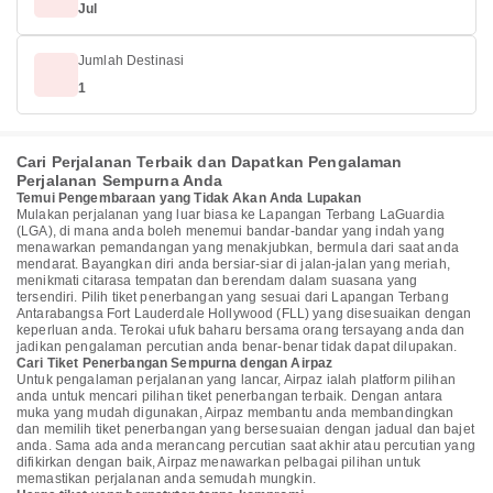
Jul
Jumlah Destinasi
1
Cari Perjalanan Terbaik dan Dapatkan Pengalaman
Perjalanan Sempurna Anda
Temui Pengembaraan yang Tidak Akan Anda Lupakan
Mulakan perjalanan yang luar biasa ke Lapangan Terbang LaGuardia
(LGA), di mana anda boleh menemui bandar-bandar yang indah yang
menawarkan pemandangan yang menakjubkan, bermula dari saat anda
mendarat. Bayangkan diri anda bersiar-siar di jalan-jalan yang meriah,
menikmati citarasa tempatan dan berendam dalam suasana yang
tersendiri. Pilih tiket penerbangan yang sesuai dari Lapangan Terbang
Antarabangsa Fort Lauderdale Hollywood (FLL) yang disesuaikan dengan
keperluan anda. Terokai ufuk baharu bersama orang tersayang anda dan
jadikan pengalaman percutian anda benar-benar tidak dapat dilupakan.
Cari Tiket Penerbangan Sempurna dengan Airpaz
Untuk pengalaman perjalanan yang lancar, Airpaz ialah platform pilihan
anda untuk mencari pilihan tiket penerbangan terbaik. Dengan antara
muka yang mudah digunakan, Airpaz membantu anda membandingkan
dan memilih tiket penerbangan yang bersesuaian dengan jadual dan bajet
anda. Sama ada anda merancang percutian saat akhir atau percutian yang
difikirkan dengan baik, Airpaz menawarkan pelbagai pilihan untuk
memastikan perjalanan anda semudah mungkin.