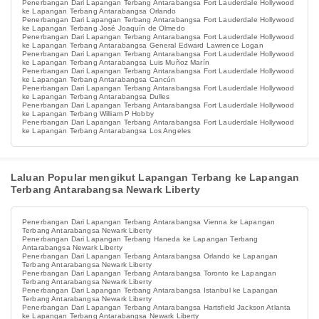
Penerbangan Dari Lapangan Terbang Antarabangsa Fort Lauderdale Hollywood
ke Lapangan Terbang Antarabangsa Orlando
Penerbangan Dari Lapangan Terbang Antarabangsa Fort Lauderdale Hollywood
ke Lapangan Terbang José Joaquín de Olmedo
Penerbangan Dari Lapangan Terbang Antarabangsa Fort Lauderdale Hollywood
ke Lapangan Terbang Antarabangsa General Edward Lawrence Logan
Penerbangan Dari Lapangan Terbang Antarabangsa Fort Lauderdale Hollywood
ke Lapangan Terbang Antarabangsa Luis Muñoz Marín
Penerbangan Dari Lapangan Terbang Antarabangsa Fort Lauderdale Hollywood
ke Lapangan Terbang Antarabangsa Cancún
Penerbangan Dari Lapangan Terbang Antarabangsa Fort Lauderdale Hollywood
ke Lapangan Terbang Antarabangsa Dulles
Penerbangan Dari Lapangan Terbang Antarabangsa Fort Lauderdale Hollywood
ke Lapangan Terbang William P Hobby
Penerbangan Dari Lapangan Terbang Antarabangsa Fort Lauderdale Hollywood
ke Lapangan Terbang Antarabangsa Los Angeles
Laluan Popular mengikut Lapangan Terbang ke Lapangan
Terbang Antarabangsa Newark Liberty
Penerbangan Dari Lapangan Terbang Antarabangsa Vienna ke Lapangan
Terbang Antarabangsa Newark Liberty
Penerbangan Dari Lapangan Terbang Haneda ke Lapangan Terbang
Antarabangsa Newark Liberty
Penerbangan Dari Lapangan Terbang Antarabangsa Orlando ke Lapangan
Terbang Antarabangsa Newark Liberty
Penerbangan Dari Lapangan Terbang Antarabangsa Toronto ke Lapangan
Terbang Antarabangsa Newark Liberty
Penerbangan Dari Lapangan Terbang Antarabangsa Istanbul ke Lapangan
Terbang Antarabangsa Newark Liberty
Penerbangan Dari Lapangan Terbang Antarabangsa Hartsfield Jackson Atlanta
ke Lapangan Terbang Antarabangsa Newark Liberty