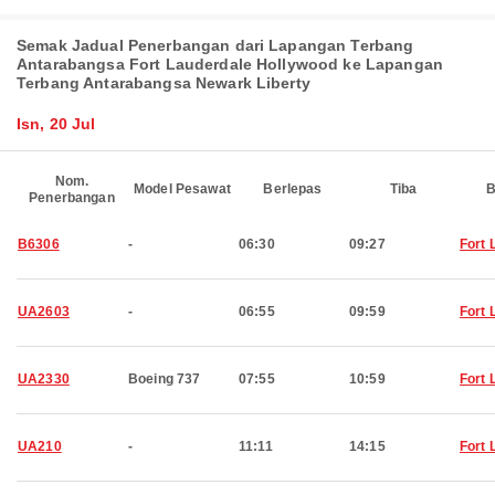
Semak Jadual Penerbangan dari Lapangan Terbang
Antarabangsa Fort Lauderdale Hollywood ke Lapangan
Terbang Antarabangsa Newark Liberty
Isn, 20 Jul
Nom.
Model Pesawat
Berlepas
Tiba
B
Penerbangan
B6306
-
06:30
09:27
Fort 
UA2603
-
06:55
09:59
Fort 
UA2330
Boeing 737
07:55
10:59
Fort 
UA210
-
11:11
14:15
Fort 