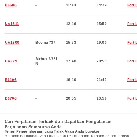
B6686
-
11:30
14:29
Fort 
UA1611
-
12:46
15:50
Fort 
UA1800
Boeing 737
15:53
19:00
Fort 
Airbus A321
UA279
17:48
20:59
Fort 
N
B6106
-
18:40
21:43
Fort 
B6706
-
20:55
23:58
Fort 
Cari Perjalanan Terbaik dan Dapatkan Pengalaman
Perjalanan Sempurna Anda
Temui Pengembaraan yang Tidak Akan Anda Lupakan
Mulakan perjalanan yang luar biasa ke Lapangan Terbang Antarabangsa