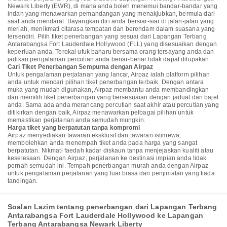
Newark Liberty (EWR), di mana anda boleh menemui bandar-bandar yang
indah yang menawarkan pemandangan yang menakjubkan, bermula dari
saat anda mendarat. Bayangkan diri anda bersiar-siar di jalan-jalan yang
meriah, menikmati citarasa tempatan dan berendam dalam suasana yang
tersendiri. Pilih tiket penerbangan yang sesuai dari Lapangan Terbang
Antarabangsa Fort Lauderdale Hollywood (FLL) yang disesuaikan dengan
keperluan anda. Terokai ufuk baharu bersama orang tersayang anda dan
jadikan pengalaman percutian anda benar-benar tidak dapat dilupakan.
Cari Tiket Penerbangan Sempurna dengan Airpaz
Untuk pengalaman perjalanan yang lancar, Airpaz ialah platform pilihan
anda untuk mencari pilihan tiket penerbangan terbaik. Dengan antara
muka yang mudah digunakan, Airpaz membantu anda membandingkan
dan memilih tiket penerbangan yang bersesuaian dengan jadual dan bajet
anda. Sama ada anda merancang percutian saat akhir atau percutian yang
difikirkan dengan baik, Airpaz menawarkan pelbagai pilihan untuk
memastikan perjalanan anda semudah mungkin.
Harga tiket yang berpatutan tanpa kompromi
Airpaz menyediakan tawaran eksklusif dan tawaran istimewa,
membolehkan anda menempah tiket anda pada harga yang sangat
berpatutan. Nikmati faedah kadar diskaun tanpa menjejaskan kualiti atau
keselesaan. Dengan Airpaz, perjalanan ke destinasi impian anda tidak
pernah semudah ini. Tempah penerbangan murah anda dengan Airpaz
untuk pengalaman perjalanan yang luar biasa dan penjimatan yang tiada
tandingan.
Soalan Lazim tentang penerbangan dari Lapangan Terbang
Antarabangsa Fort Lauderdale Hollywood ke Lapangan
Terbang Antarabangsa Newark Liberty