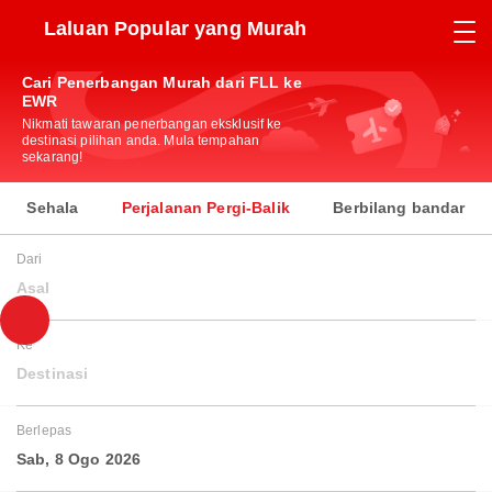
Laluan Popular yang Murah
Cari Penerbangan Murah dari FLL ke
EWR
Nikmati tawaran penerbangan eksklusif ke
destinasi pilihan anda. Mula tempahan
sekarang!
Sehala
Perjalanan Pergi-Balik
Berbilang bandar
Dari
Asal
Ke
Destinasi
Berlepas
Sab, 8 Ogo 2026