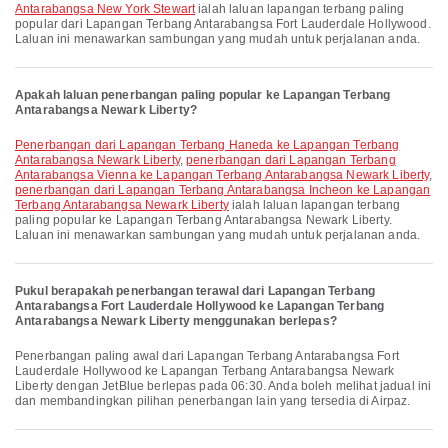
Antarabangsa New York Stewart
ialah laluan lapangan terbang paling
popular dari Lapangan Terbang Antarabangsa Fort Lauderdale Hollywood.
Laluan ini menawarkan sambungan yang mudah untuk perjalanan anda.
Apakah laluan penerbangan paling popular ke Lapangan Terbang
Antarabangsa Newark Liberty?
penerbangan dari Lapangan Terbang Haneda ke Lapangan Terbang
Antarabangsa Newark Liberty
,
penerbangan dari Lapangan Terbang
Antarabangsa Vienna ke Lapangan Terbang Antarabangsa Newark Liberty
,
penerbangan dari Lapangan Terbang Antarabangsa Incheon ke Lapangan
Terbang Antarabangsa Newark Liberty
ialah laluan lapangan terbang
paling popular ke Lapangan Terbang Antarabangsa Newark Liberty.
Laluan ini menawarkan sambungan yang mudah untuk perjalanan anda.
Pukul berapakah penerbangan terawal dari Lapangan Terbang
Antarabangsa Fort Lauderdale Hollywood ke Lapangan Terbang
Antarabangsa Newark Liberty menggunakan berlepas?
Penerbangan paling awal dari Lapangan Terbang Antarabangsa Fort
Lauderdale Hollywood ke Lapangan Terbang Antarabangsa Newark
Liberty dengan JetBlue berlepas pada 06:30. Anda boleh melihat jadual ini
dan membandingkan pilihan penerbangan lain yang tersedia di Airpaz.