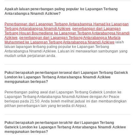
Apakah laluan penerbangan paling popular ke Lapangan Terbang
Antarabangsa Nnamdi Azikiwe?
penerbangan dari Lapangan Terbang Antarabangsa Hamad ke Lapangan
Terbang Antarabangsa Nnamdi Azikiwe
,
penerbangan dari Lapangan
Terbang Houari Boumediene ke Lapangan Terbang Antarabangsa Nnamdi
Azikiwe
,
penerbangan dari Lapangan Terbang Antarabangsa Murtala
Muhammed ke Lapangan Terbang Antarabangsa Nnamdi Azikiwe
ialah
laluan lapangan terbang paling popular ke Lapangan Terbang
Antarabangsa Nnamdi Azikiwe. Laluan ini menawarkan sambungan yang
mudah untuk perjalanan anda.
Pukul berapakah penerbangan terawal dari Lapangan Terbang Gatwick
London ke Lapangan Terbang Antarabangsa Nnamdi Azikiwe
menggunakan berlepas?
Penerbangan paling awal dari Lapangan Terbang Gatwick London ke
Lapangan Terbang Antarabangsa Nnamdi Azikiwe dengan Air Peace
berlepas pada 21:50. Anda boleh melihat jadual ini dan membandingkan
pilihan penerbangan lain yang tersedia di Airpaz.
Pukul berapakah penerbangan terakhir dari Lapangan Terbang
Gatwick London ke Lapangan Terbang Antarabangsa Nnamdi Azikiwe
menggunakan berlepas?