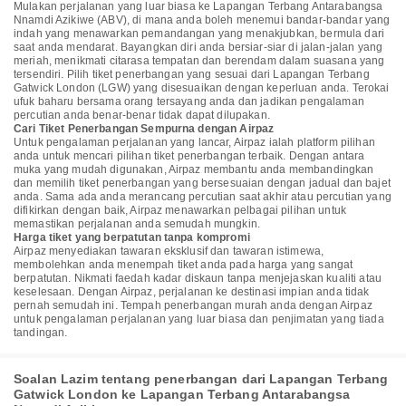
Mulakan perjalanan yang luar biasa ke Lapangan Terbang Antarabangsa
Nnamdi Azikiwe (ABV), di mana anda boleh menemui bandar-bandar yang
indah yang menawarkan pemandangan yang menakjubkan, bermula dari
saat anda mendarat. Bayangkan diri anda bersiar-siar di jalan-jalan yang
meriah, menikmati citarasa tempatan dan berendam dalam suasana yang
tersendiri. Pilih tiket penerbangan yang sesuai dari Lapangan Terbang
Gatwick London (LGW) yang disesuaikan dengan keperluan anda. Terokai
ufuk baharu bersama orang tersayang anda dan jadikan pengalaman
percutian anda benar-benar tidak dapat dilupakan.
Cari Tiket Penerbangan Sempurna dengan Airpaz
Untuk pengalaman perjalanan yang lancar, Airpaz ialah platform pilihan
anda untuk mencari pilihan tiket penerbangan terbaik. Dengan antara
muka yang mudah digunakan, Airpaz membantu anda membandingkan
dan memilih tiket penerbangan yang bersesuaian dengan jadual dan bajet
anda. Sama ada anda merancang percutian saat akhir atau percutian yang
difikirkan dengan baik, Airpaz menawarkan pelbagai pilihan untuk
memastikan perjalanan anda semudah mungkin.
Harga tiket yang berpatutan tanpa kompromi
Airpaz menyediakan tawaran eksklusif dan tawaran istimewa,
membolehkan anda menempah tiket anda pada harga yang sangat
berpatutan. Nikmati faedah kadar diskaun tanpa menjejaskan kualiti atau
keselesaan. Dengan Airpaz, perjalanan ke destinasi impian anda tidak
pernah semudah ini. Tempah penerbangan murah anda dengan Airpaz
untuk pengalaman perjalanan yang luar biasa dan penjimatan yang tiada
tandingan.
Soalan Lazim tentang penerbangan dari Lapangan Terbang
Gatwick London ke Lapangan Terbang Antarabangsa