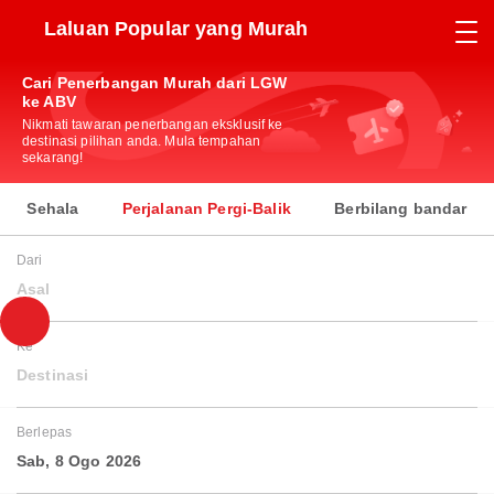
Laluan Popular yang Murah
Cari Penerbangan Murah dari LGW
ke ABV
Nikmati tawaran penerbangan eksklusif ke
destinasi pilihan anda. Mula tempahan
sekarang!
Sehala
Perjalanan Pergi-Balik
Berbilang bandar
Dari
Asal
Ke
Destinasi
Berlepas
Sab, 8 Ogo 2026