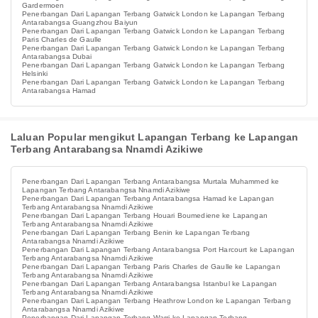
Gardermoen
Penerbangan Dari Lapangan Terbang Gatwick London ke Lapangan Terbang
Antarabangsa Guangzhou Baiyun
Penerbangan Dari Lapangan Terbang Gatwick London ke Lapangan Terbang
Paris Charles de Gaulle
Penerbangan Dari Lapangan Terbang Gatwick London ke Lapangan Terbang
Antarabangsa Dubai
Penerbangan Dari Lapangan Terbang Gatwick London ke Lapangan Terbang
Helsinki
Penerbangan Dari Lapangan Terbang Gatwick London ke Lapangan Terbang
Antarabangsa Hamad
Laluan Popular mengikut Lapangan Terbang ke Lapangan
Terbang Antarabangsa Nnamdi Azikiwe
Penerbangan Dari Lapangan Terbang Antarabangsa Murtala Muhammed ke
Lapangan Terbang Antarabangsa Nnamdi Azikiwe
Penerbangan Dari Lapangan Terbang Antarabangsa Hamad ke Lapangan
Terbang Antarabangsa Nnamdi Azikiwe
Penerbangan Dari Lapangan Terbang Houari Boumediene ke Lapangan
Terbang Antarabangsa Nnamdi Azikiwe
Penerbangan Dari Lapangan Terbang Benin ke Lapangan Terbang
Antarabangsa Nnamdi Azikiwe
Penerbangan Dari Lapangan Terbang Antarabangsa Port Harcourt ke Lapangan
Terbang Antarabangsa Nnamdi Azikiwe
Penerbangan Dari Lapangan Terbang Paris Charles de Gaulle ke Lapangan
Terbang Antarabangsa Nnamdi Azikiwe
Penerbangan Dari Lapangan Terbang Antarabangsa Istanbul ke Lapangan
Terbang Antarabangsa Nnamdi Azikiwe
Penerbangan Dari Lapangan Terbang Heathrow London ke Lapangan Terbang
Antarabangsa Nnamdi Azikiwe
Penerbangan Dari Lapangan Terbang Warri ke Lapangan Terbang