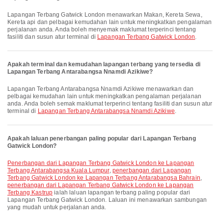
Lapangan Terbang Gatwick London menawarkan Makan, Kereta Sewa,
Kereta api dan pelbagai kemudahan lain untuk meningkatkan pengalaman
perjalanan anda. Anda boleh menyemak maklumat terperinci tentang
fasiliti dan susun atur terminal di
Lapangan Terbang Gatwick London
.
Apakah terminal dan kemudahan lapangan terbang yang tersedia di
Lapangan Terbang Antarabangsa Nnamdi Azikiwe?
Lapangan Terbang Antarabangsa Nnamdi Azikiwe menawarkan dan
pelbagai kemudahan lain untuk meningkatkan pengalaman perjalanan
anda. Anda boleh semak maklumat terperinci tentang fasiliti dan susun atur
terminal di
Lapangan Terbang Antarabangsa Nnamdi Azikiwe
.
Apakah laluan penerbangan paling popular dari Lapangan Terbang
Gatwick London?
penerbangan dari Lapangan Terbang Gatwick London ke Lapangan
Terbang Antarabangsa Kuala Lumpur
,
penerbangan dari Lapangan
Terbang Gatwick London ke Lapangan Terbang Antarabangsa Bahrain
,
penerbangan dari Lapangan Terbang Gatwick London ke Lapangan
Terbang Kastrup
ialah laluan lapangan terbang paling popular dari
Lapangan Terbang Gatwick London. Laluan ini menawarkan sambungan
yang mudah untuk perjalanan anda.