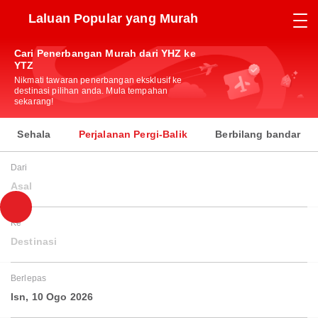
Laluan Popular yang Murah
Cari Penerbangan Murah dari YHZ ke
YTZ
Nikmati tawaran penerbangan eksklusif ke
destinasi pilihan anda. Mula tempahan
sekarang!
Sehala
Perjalanan Pergi-Balik
Berbilang bandar
Dari
Asal
Ke
Destinasi
Berlepas
Isn, 10 Ogo 2026