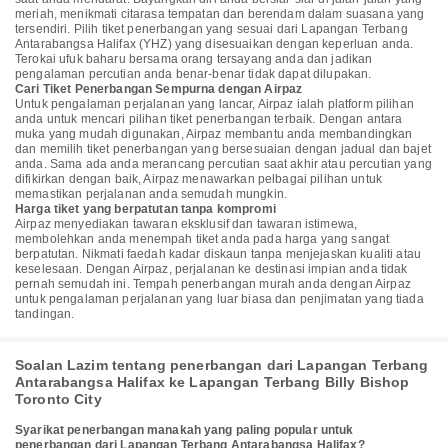
meriah, menikmati citarasa tempatan dan berendam dalam suasana yang
tersendiri. Pilih tiket penerbangan yang sesuai dari Lapangan Terbang
Antarabangsa Halifax (YHZ) yang disesuaikan dengan keperluan anda.
Terokai ufuk baharu bersama orang tersayang anda dan jadikan
pengalaman percutian anda benar-benar tidak dapat dilupakan.
Cari Tiket Penerbangan Sempurna dengan Airpaz
Untuk pengalaman perjalanan yang lancar, Airpaz ialah platform pilihan
anda untuk mencari pilihan tiket penerbangan terbaik. Dengan antara
muka yang mudah digunakan, Airpaz membantu anda membandingkan
dan memilih tiket penerbangan yang bersesuaian dengan jadual dan bajet
anda. Sama ada anda merancang percutian saat akhir atau percutian yang
difikirkan dengan baik, Airpaz menawarkan pelbagai pilihan untuk
memastikan perjalanan anda semudah mungkin.
Harga tiket yang berpatutan tanpa kompromi
Airpaz menyediakan tawaran eksklusif dan tawaran istimewa,
membolehkan anda menempah tiket anda pada harga yang sangat
berpatutan. Nikmati faedah kadar diskaun tanpa menjejaskan kualiti atau
keselesaan. Dengan Airpaz, perjalanan ke destinasi impian anda tidak
pernah semudah ini. Tempah penerbangan murah anda dengan Airpaz
untuk pengalaman perjalanan yang luar biasa dan penjimatan yang tiada
tandingan.
Soalan Lazim tentang penerbangan dari Lapangan Terbang
Antarabangsa Halifax ke Lapangan Terbang Billy Bishop
Toronto City
Syarikat penerbangan manakah yang paling popular untuk
penerbangan dari Lapangan Terbang Antarabangsa Halifax?