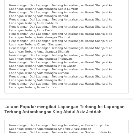
Penerbangan Dari Lapangan Terbang Antarabangsa Hazrat Shahjalal ke
Lapangan Terbang Antarabangsa Kuala Lumpur
Penerbangan Dari Lapangan Terbang Antarabangsa Hazrat Shahjalal ke
Lapangan Terbang Antarabangsa Hamad
Penerbangan Dari Lapangan Terbang Antarabangsa Hazrat Shahjalal ke
Lapangan Terbang Suvarnabhumi
Penerbangan Dari Lapangan Terbang Antarabangsa Hazrat Shahjalal ke
Lapangan Terbang Coxs Bazar
Penerbangan Dari Lapangan Terbang Antarabangsa Hazrat Shahjalal ke
Lapangan Terbang Antarabangsa Chennai
Penerbangan Dari Lapangan Terbang Antarabangsa Hazrat Shahjalal ke
Lapangan Terbang Changi Singapura
Penerbangan Dari Lapangan Terbang Antarabangsa Hazrat Shahjalal ke
Lapangan Terbang Antarabangsa Sharjah
Penerbangan Dari Lapangan Terbang Antarabangsa Hazrat Shahjalal ke
Lapangan Terbang Antarabangsa Tribhuvan
Penerbangan Dari Lapangan Terbang Antarabangsa Hazrat Shahjalal ke
Lapangan Terbang Antarabangsa Indira Gandhi
Penerbangan Dari Lapangan Terbang Antarabangsa Hazrat Shahjalal ke
Lapangan Terbang Antarabangsa Osmani
Penerbangan Dari Lapangan Terbang Antarabangsa Hazrat Shahjalal ke
Lapangan Terbang Antarabangsa Dubai
Penerbangan Dari Lapangan Terbang Antarabangsa Hazrat Shahjalal ke
Lapangan Terbang Rome Fiumicino
Laluan Popular mengikut Lapangan Terbang ke Lapangan
Terbang Antarabangsa King Abdul Aziz Jeddah
Penerbangan Dari Lapangan Terbang Antarabangsa Kuala Lumpur ke
Lapangan Terbang Antarabangsa King Abdul Aziz Jeddah
Penerbangan Dari Lapangan Terbang Antarabangsa Soekarno Hatta ke