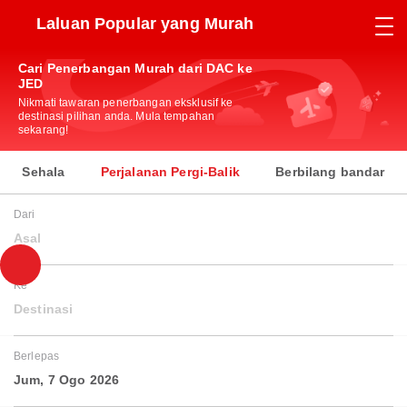
Laluan Popular yang Murah
Cari Penerbangan Murah dari DAC ke
JED
Nikmati tawaran penerbangan eksklusif ke
destinasi pilihan anda. Mula tempahan
sekarang!
Sehala
Perjalanan Pergi-Balik
Berbilang bandar
Dari
Asal
Ke
Destinasi
Berlepas
Jum, 7 Ogo 2026