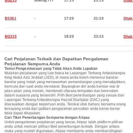
BG235
Boeing 777
17:15
23:15
Dhak
BS361
-
17:20
21:10
Dhak
BG335
-
19:20
23:15
Dhak
Cari Perjalanan Terbaik dan Dapatkan Pengalaman
Perjalanan Sempurna Anda
Temui Pengembaraan yang Tidak Akan Anda Lupakan
Mulakan perjalanan yang luar biasa ke Lapangan Terbang Antarabangsa
King Abdul Aziz Jeddah (JED), di mana anda boleh menemui bandar-
bandar yang indah yang menawarkan pemandangan yang menakjubkan,
bermula dari saat anda mendarat. Bayangkan diri anda bersiar-siar di
jalan-jalan yang meriah, menikmati citarasa tempatan dan berendam
dalam suasana yang tersendiri. Pilih tiket penerbangan yang sesuai dari
Lapangan Terbang Antarabangsa Hazrat Shahjalal (DAC) yang
disesuaikan dengan keperluan anda. Terokai ufuk baharu bersama orang
tersayang anda dan jadikan pengalaman percutian anda benar-benar
tidak dapat dilupakan.
Cari Tiket Penerbangan Sempurna dengan Airpaz
Untuk pengalaman perjalanan yang lancar, Airpaz ialah platform pilihan
anda untuk mencari pilihan tiket penerbangan terbaik. Dengan antara
muka yang mudah digunakan, Airpaz membantu anda membandingkan