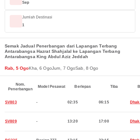
Sep
Jumlah Destinasi
1
Semak Jadual Penerbangan dari Lapangan Terbang
Antarabangsa Hazrat Shahjalal ke Lapangan Terbang
Antarabangsa King Abdul Aziz Jeddah
Rab, 5 Ogo
Kha, 6 Ogo
Jum, 7 Ogo
Sab, 8 Ogo
Nom.
Model Pesawat
Berlepas
Tiba
B
Penerbangan
SV803
-
02:35
06:15
Dhak
SV809
-
13:20
17:00
Dhak