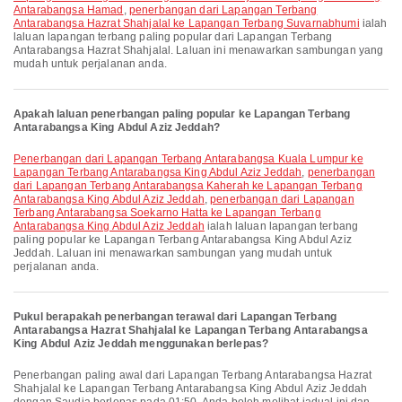
Antarabangsa Hamad
,
penerbangan dari Lapangan Terbang
Antarabangsa Hazrat Shahjalal ke Lapangan Terbang Suvarnabhumi
ialah
laluan lapangan terbang paling popular dari Lapangan Terbang
Antarabangsa Hazrat Shahjalal. Laluan ini menawarkan sambungan yang
mudah untuk perjalanan anda.
Apakah laluan penerbangan paling popular ke Lapangan Terbang
Antarabangsa King Abdul Aziz Jeddah?
penerbangan dari Lapangan Terbang Antarabangsa Kuala Lumpur ke
Lapangan Terbang Antarabangsa King Abdul Aziz Jeddah
,
penerbangan
dari Lapangan Terbang Antarabangsa Kaherah ke Lapangan Terbang
Antarabangsa King Abdul Aziz Jeddah
,
penerbangan dari Lapangan
Terbang Antarabangsa Soekarno Hatta ke Lapangan Terbang
Antarabangsa King Abdul Aziz Jeddah
ialah laluan lapangan terbang
paling popular ke Lapangan Terbang Antarabangsa King Abdul Aziz
Jeddah. Laluan ini menawarkan sambungan yang mudah untuk
perjalanan anda.
Pukul berapakah penerbangan terawal dari Lapangan Terbang
Antarabangsa Hazrat Shahjalal ke Lapangan Terbang Antarabangsa
King Abdul Aziz Jeddah menggunakan berlepas?
Penerbangan paling awal dari Lapangan Terbang Antarabangsa Hazrat
Shahjalal ke Lapangan Terbang Antarabangsa King Abdul Aziz Jeddah