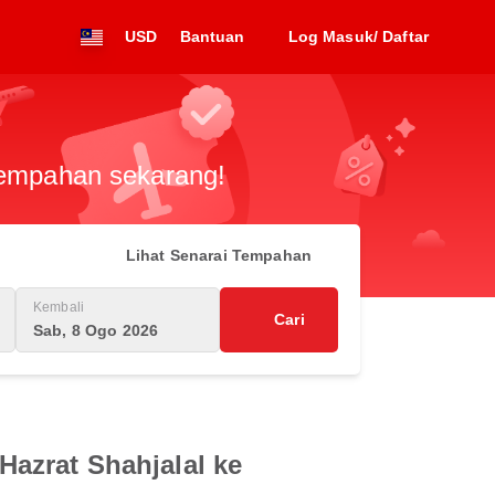
USD
Bantuan
Log Masuk/ Daftar
 tempahan sekarang!
Lihat Senarai Tempahan
Kembali
Cari
Sab, 8 Ogo 2026
azrat Shahjalal ke