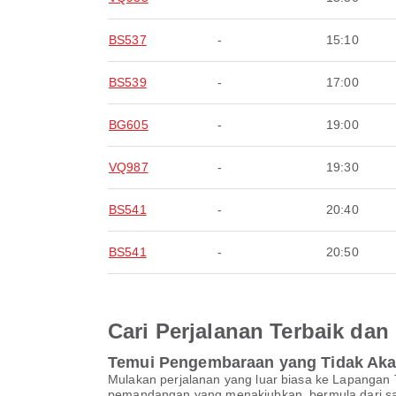
BS537
-
15:10
BS539
-
17:00
BG605
-
19:00
VQ987
-
19:30
BS541
-
20:40
BS541
-
20:50
Cari Perjalanan Terbaik d
Temui Pengembaraan yang Tidak Ak
Mulakan perjalanan yang luar biasa ke Lapanga
pemandangan yang menakjubkan, bermula dari saat