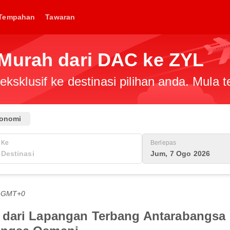
Tempahan
Tawaran
Murah dari DAC ke ZYL
ksklusif ke destinasi pilihan anda. Mula
onomi
Ke
Berlepas
Jum, 7 Ogo 2026
G GMT+0
dari Lapangan Terbang Antarabangsa H