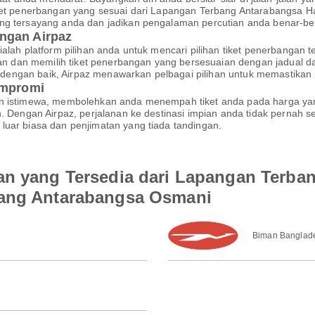
iket penerbangan yang sesuai dari Lapangan Terbang Antarabangsa H
ng tersayang anda dan jadikan pengalaman percutian anda benar-ben
ngan Airpaz
ialah platform pilihan anda untuk mencari pilihan tiket penerbanga
 dan memilih tiket penerbangan yang bersesuaian dengan jadual 
kan dengan baik, Airpaz menawarkan pelbagai pilihan untuk memastik
ompromi
an istimewa, membolehkan anda menempah tiket anda pada harga yan
an. Dengan Airpaz, perjalanan ke destinasi impian anda tidak perna
luar biasa dan penjimatan yang tiada tandingan.
an yang Tersedia dari Lapangan Terba
bang Antarabangsa Osmani
Biman Banglade