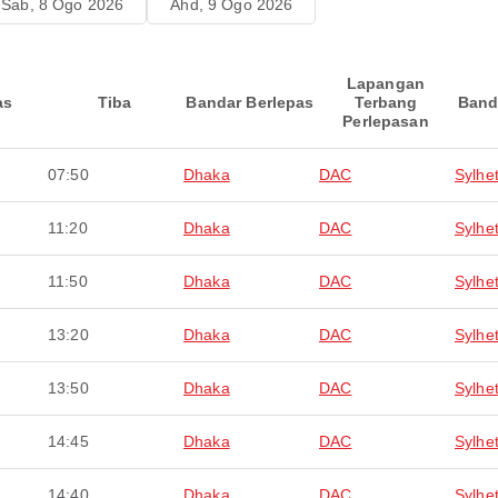
Sab, 8 Ogo 2026
Ahd, 9 Ogo 2026
Lapangan
as
Tiba
Bandar Berlepas
Terbang
Band
Perlepasan
07:50
Dhaka
DAC
Sylhe
11:20
Dhaka
DAC
Sylhe
11:50
Dhaka
DAC
Sylhe
13:20
Dhaka
DAC
Sylhe
13:50
Dhaka
DAC
Sylhe
14:45
Dhaka
DAC
Sylhe
14:40
Dhaka
DAC
Sylhe