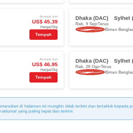
Bermula dari
Dhaka (DAC)
Sylhet 
US$ 45.39
Rab, 9 Sep
Terus
Harga/Org
Biman Banglad
Tempah
Bermula dari
Dhaka (DAC)
Sylhet 
US$ 46.95
Rab, 26 Ogo
Terus
Harga/Org
Biman Banglad
Tempah
naraikan di halaman ini mungkin tidak terkini dan tertakluk kepada p
klumat yang paling tepat dan terkini.