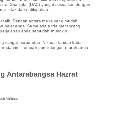
azrat Shahjalal (DAC) yang disesuaikan dengan
ar tidak dapat dilupakan.
n terbaik. Dengan antara muka yang mudah
dan bajet anda. Sama ada anda merancang
an perjalanan anda semudah mungkin.
g sangat berpatutan. Nikmati faedah kadar
h semudah ini. Tempah penerbangan murah anda
ng Antarabangsa Hazrat
sh Airlines