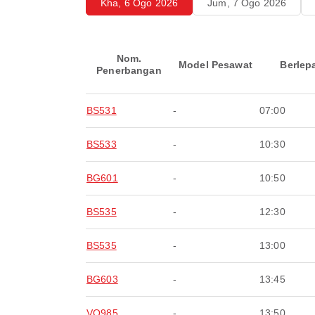
Kha, 6 Ogo 2026
Jum, 7 Ogo 2026
Nom.
Model Pesawat
Berlep
Penerbangan
BS531
-
07:00
BS533
-
10:30
BG601
-
10:50
BS535
-
12:30
BS535
-
13:00
BG603
-
13:45
VQ985
-
13:50