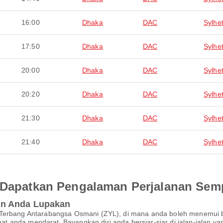
16:00
Dhaka
DAC
Sylhe
17:50
Dhaka
DAC
Sylhe
20:00
Dhaka
DAC
Sylhe
20:20
Dhaka
DAC
Sylhe
21:30
Dhaka
DAC
Sylhe
21:40
Dhaka
DAC
Sylhe
an Dapatkan Pengalaman Perjalanan Se
an Anda Lupakan
n Terbang Antarabangsa Osmani (ZYL), di mana anda boleh menemui
 anda mendarat. Bayangkan diri anda bersiar-siar di jalan-jalan ya