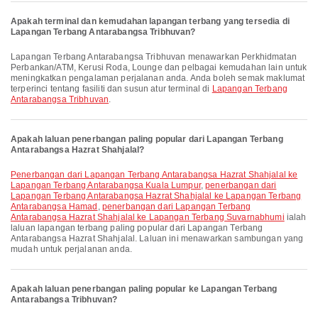
Apakah terminal dan kemudahan lapangan terbang yang tersedia di
Lapangan Terbang Antarabangsa Tribhuvan?
Lapangan Terbang Antarabangsa Tribhuvan menawarkan Perkhidmatan
Perbankan/ATM, Kerusi Roda, Lounge dan pelbagai kemudahan lain untuk
meningkatkan pengalaman perjalanan anda. Anda boleh semak maklumat
terperinci tentang fasiliti dan susun atur terminal di
Lapangan Terbang
Antarabangsa Tribhuvan
.
Apakah laluan penerbangan paling popular dari Lapangan Terbang
Antarabangsa Hazrat Shahjalal?
penerbangan dari Lapangan Terbang Antarabangsa Hazrat Shahjalal ke
Lapangan Terbang Antarabangsa Kuala Lumpur
,
penerbangan dari
Lapangan Terbang Antarabangsa Hazrat Shahjalal ke Lapangan Terbang
Antarabangsa Hamad
,
penerbangan dari Lapangan Terbang
Antarabangsa Hazrat Shahjalal ke Lapangan Terbang Suvarnabhumi
ialah
laluan lapangan terbang paling popular dari Lapangan Terbang
Antarabangsa Hazrat Shahjalal. Laluan ini menawarkan sambungan yang
mudah untuk perjalanan anda.
Apakah laluan penerbangan paling popular ke Lapangan Terbang
Antarabangsa Tribhuvan?