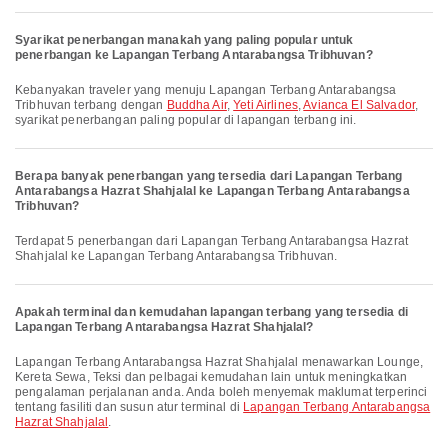
Syarikat penerbangan manakah yang paling popular untuk
penerbangan ke Lapangan Terbang Antarabangsa Tribhuvan?
Kebanyakan traveler yang menuju Lapangan Terbang Antarabangsa
Tribhuvan terbang dengan
Buddha Air
,
Yeti Airlines
,
Avianca El Salvador
,
syarikat penerbangan paling popular di lapangan terbang ini.
Berapa banyak penerbangan yang tersedia dari Lapangan Terbang
Antarabangsa Hazrat Shahjalal ke Lapangan Terbang Antarabangsa
Tribhuvan?
Terdapat 5 penerbangan dari Lapangan Terbang Antarabangsa Hazrat
Shahjalal ke Lapangan Terbang Antarabangsa Tribhuvan.
Apakah terminal dan kemudahan lapangan terbang yang tersedia di
Lapangan Terbang Antarabangsa Hazrat Shahjalal?
Lapangan Terbang Antarabangsa Hazrat Shahjalal menawarkan Lounge,
Kereta Sewa, Teksi dan pelbagai kemudahan lain untuk meningkatkan
pengalaman perjalanan anda. Anda boleh menyemak maklumat terperinci
tentang fasiliti dan susun atur terminal di
Lapangan Terbang Antarabangsa
Hazrat Shahjalal
.