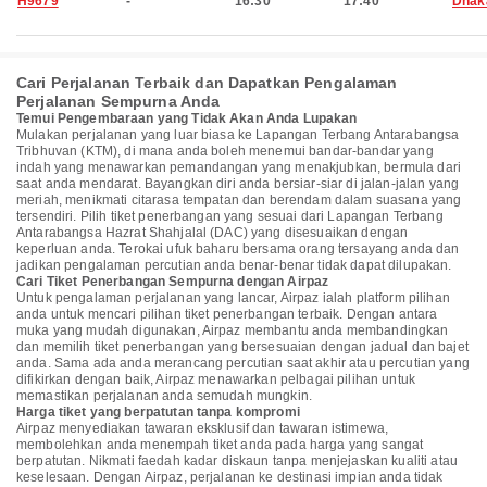
H9679
-
16:30
17:40
Dhak
Cari Perjalanan Terbaik dan Dapatkan Pengalaman
Perjalanan Sempurna Anda
Temui Pengembaraan yang Tidak Akan Anda Lupakan
Mulakan perjalanan yang luar biasa ke Lapangan Terbang Antarabangsa
Tribhuvan (KTM), di mana anda boleh menemui bandar-bandar yang
indah yang menawarkan pemandangan yang menakjubkan, bermula dari
saat anda mendarat. Bayangkan diri anda bersiar-siar di jalan-jalan yang
meriah, menikmati citarasa tempatan dan berendam dalam suasana yang
tersendiri. Pilih tiket penerbangan yang sesuai dari Lapangan Terbang
Antarabangsa Hazrat Shahjalal (DAC) yang disesuaikan dengan
keperluan anda. Terokai ufuk baharu bersama orang tersayang anda dan
jadikan pengalaman percutian anda benar-benar tidak dapat dilupakan.
Cari Tiket Penerbangan Sempurna dengan Airpaz
Untuk pengalaman perjalanan yang lancar, Airpaz ialah platform pilihan
anda untuk mencari pilihan tiket penerbangan terbaik. Dengan antara
muka yang mudah digunakan, Airpaz membantu anda membandingkan
dan memilih tiket penerbangan yang bersesuaian dengan jadual dan bajet
anda. Sama ada anda merancang percutian saat akhir atau percutian yang
difikirkan dengan baik, Airpaz menawarkan pelbagai pilihan untuk
memastikan perjalanan anda semudah mungkin.
Harga tiket yang berpatutan tanpa kompromi
Airpaz menyediakan tawaran eksklusif dan tawaran istimewa,
membolehkan anda menempah tiket anda pada harga yang sangat
berpatutan. Nikmati faedah kadar diskaun tanpa menjejaskan kualiti atau
keselesaan. Dengan Airpaz, perjalanan ke destinasi impian anda tidak