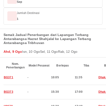
Sep
Jumlah Destinasi
1
Semak Jadual Penerbangan dari Lapangan Terbang
Antarabangsa Hazrat Shahjalal ke Lapangan Terbang
Antarabangsa Tribhuvan
Ahd, 9 Ogo
Isn, 10 Ogo
Sel, 11 Ogo
Rab, 12 Ogo
Nom.
Model Pesawat
Berlepas
Tiba
B
Penerbangan
BG371
-
10:05
11:35
Dhak
BG373
-
15:30
17:00
Dhak