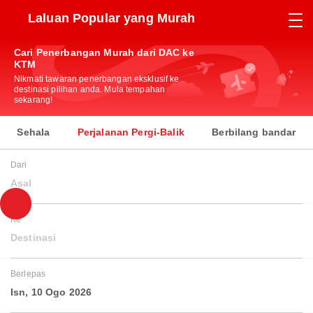
Laluan Popular yang Murah
Cari Penerbangan Murah dari DAC ke
KTM
Nikmati tawaran penerbangan eksklusif ke
destinasi pilihan anda. Mula tempahan
sekarang!
Sehala
Perjalanan Pergi-Balik
Berbilang bandar
Dari
Asal
Ke
Destinasi
Berlepas
Isn, 10 Ogo 2026