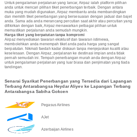
Untuk pengalaman perjalanan yang lancar, Airpaz ialah platform pilihan
anda untuk mencari pilihan tiket penerbangan terbaik. Dengan antara
muka yang mudah digunakan, Airpaz membantu anda membandingkan
dan memilih tiket penerbangan yang bersesuaian dengan jadual dan bajet
anda. Sama ada anda merancang percutian saat akhir atau percutian yang
difikirkan dengan baik, Airpaz menawarkan pelbagai pilihan untuk
memastikan perjalanan anda semudah mungkin.
Harga tiket yang berpatutan tanpa kompromi
Airpaz menyediakan tawaran eksklusif dan tawaran istimewa,
membolehkan anda menempah tiket anda pada harga yang sangat
berpatutan. Nikmati faedah kadar diskaun tanpa menjejaskan kualiti atau
keselesaan. Dengan Airpaz, perjalanan ke destinasi impian anda tidak
pernah semudah ini. Tempah penerbangan murah anda dengan Airpaz
untuk pengalaman perjalanan yang luar biasa dan penjimatan yang tiada
tandingan.
Senarai Syarikat Penerbangan yang Tersedia dari Lapangan
Terbang Antarabangsa Heydar Aliyev ke Lapangan Terbang
Antarabangsa Sabiha Gokcen
Pegasus Airlines
AJet
Azerbaijan Airlines