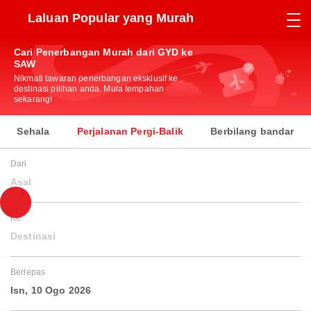
Laluan Popular yang Murah
Cari Penerbangan Murah dari GYD ke
SAW
Nikmati tawaran penerbangan eksklusif ke
destinasi pilihan anda. Mula tempahan
sekarang!
Sehala
Perjalanan Pergi-Balik
Berbilang bandar
Dari
Asal
Ke
Destinasi
Berlepas
Isn, 10 Ogo 2026