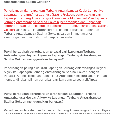
Antarabangsa Sabiha Gokcen?
penerbangan dari Lapangan Terbang Antarabangsa Kuala Lumpur ke
Lapangan Terbang Antarabangsa Sabiha Gokcen
,
penerbangan dari
Lapangan Terbang Antarabangsa Casablanca Mohammed V ke Lapangan
Terbang Antarabangsa Sabiha Gokcen
,
penerbangan dari Lapangan
Terbang Houari Boumediene ke Lapangan Terbang Antarabangsa Sabiha
Gokcen
ialah laluan lapangan terbang paling popular ke Lapangan
Terbang Antarabangsa Sabiha Gokcen. Laluan ini menawarkan
sambungan yang mudah untuk perjalanan anda.
Pukul berapakah penerbangan terawal dari Lapangan Terbang
Antarabangsa Heydar Aliyev ke Lapangan Terbang Antarabangsa
Sabiha Gokcen menggunakan berlepas?
Penerbangan paling awal dari Lapangan Terbang Antarabangsa Heydar
Aliyev ke Lapangan Terbang Antarabangsa Sabiha Gokcen dengan
Pegasus Airlines berlepas pada 04:10. Anda boleh melihat jadual ini dan
membandingkan pilihan penerbangan lain yang tersedia di Airpaz.
Pukul berapakah penerbangan terakhir dari Lapangan Terbang
Antarabangsa Heydar Aliyev ke Lapangan Terbang Antarabangsa
Sabiha Gokcen menggunakan berlepas?
Penerbangan terakhir dari Lapangan Terbang Antarabangsa Heydar Aliyev