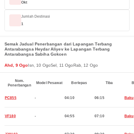
Okt
Jumlah Destinasi
1
Semak Jadual Penerbangan dari Lapangan Terbang
Antarabangsa Heydar Aliyev ke Lapangan Terbang
Antarabangsa Sabiha Gokcen
Ahd, 9 Ogo
Isn, 10 Ogo
Sel, 11 Ogo
Rab, 12 Ogo
Nom.
Model Pesawat
Berlepas
Tiba
B
Penerbangan
PC855
-
04:10
06:15
Baku
VF180
-
04:55
07:10
Baku