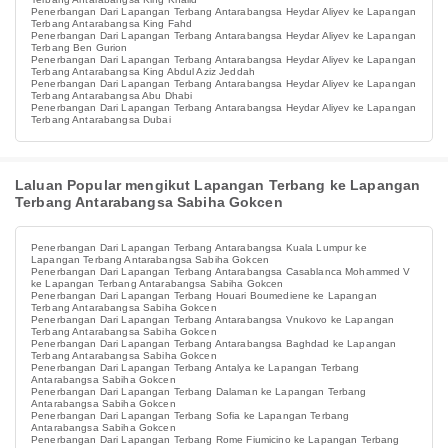
Penerbangan Dari Lapangan Terbang Antarabangsa Heydar Aliyev ke Lapangan
Terbang Antarabangsa King Fahd
Penerbangan Dari Lapangan Terbang Antarabangsa Heydar Aliyev ke Lapangan
Terbang Ben Gurion
Penerbangan Dari Lapangan Terbang Antarabangsa Heydar Aliyev ke Lapangan
Terbang Antarabangsa King Abdul Aziz Jeddah
Penerbangan Dari Lapangan Terbang Antarabangsa Heydar Aliyev ke Lapangan
Terbang Antarabangsa Abu Dhabi
Penerbangan Dari Lapangan Terbang Antarabangsa Heydar Aliyev ke Lapangan
Terbang Antarabangsa Dubai
Laluan Popular mengikut Lapangan Terbang ke Lapangan
Terbang Antarabangsa Sabiha Gokcen
Penerbangan Dari Lapangan Terbang Antarabangsa Kuala Lumpur ke
Lapangan Terbang Antarabangsa Sabiha Gokcen
Penerbangan Dari Lapangan Terbang Antarabangsa Casablanca Mohammed V
ke Lapangan Terbang Antarabangsa Sabiha Gokcen
Penerbangan Dari Lapangan Terbang Houari Boumediene ke Lapangan
Terbang Antarabangsa Sabiha Gokcen
Penerbangan Dari Lapangan Terbang Antarabangsa Vnukovo ke Lapangan
Terbang Antarabangsa Sabiha Gokcen
Penerbangan Dari Lapangan Terbang Antarabangsa Baghdad ke Lapangan
Terbang Antarabangsa Sabiha Gokcen
Penerbangan Dari Lapangan Terbang Antalya ke Lapangan Terbang
Antarabangsa Sabiha Gokcen
Penerbangan Dari Lapangan Terbang Dalaman ke Lapangan Terbang
Antarabangsa Sabiha Gokcen
Penerbangan Dari Lapangan Terbang Sofia ke Lapangan Terbang
Antarabangsa Sabiha Gokcen
Penerbangan Dari Lapangan Terbang Rome Fiumicino ke Lapangan Terbang