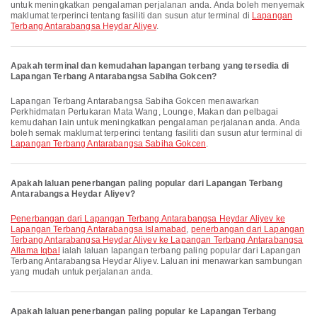
untuk meningkatkan pengalaman perjalanan anda. Anda boleh menyemak
maklumat terperinci tentang fasiliti dan susun atur terminal di
Lapangan
Terbang Antarabangsa Heydar Aliyev
.
Apakah terminal dan kemudahan lapangan terbang yang tersedia di
Lapangan Terbang Antarabangsa Sabiha Gokcen?
Lapangan Terbang Antarabangsa Sabiha Gokcen menawarkan
Perkhidmatan Pertukaran Mata Wang, Lounge, Makan dan pelbagai
kemudahan lain untuk meningkatkan pengalaman perjalanan anda. Anda
boleh semak maklumat terperinci tentang fasiliti dan susun atur terminal di
Lapangan Terbang Antarabangsa Sabiha Gokcen
.
Apakah laluan penerbangan paling popular dari Lapangan Terbang
Antarabangsa Heydar Aliyev?
penerbangan dari Lapangan Terbang Antarabangsa Heydar Aliyev ke
Lapangan Terbang Antarabangsa Islamabad
,
penerbangan dari Lapangan
Terbang Antarabangsa Heydar Aliyev ke Lapangan Terbang Antarabangsa
Allama Iqbal
ialah laluan lapangan terbang paling popular dari Lapangan
Terbang Antarabangsa Heydar Aliyev. Laluan ini menawarkan sambungan
yang mudah untuk perjalanan anda.
Apakah laluan penerbangan paling popular ke Lapangan Terbang