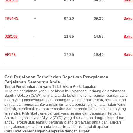
J28103
-
07:20
09:20
Baku
TK8445
-
07:20
09:20
Baku
J28105
-
12:55
14:55
Baku
VF178
-
17:25
19:40
Baku
Cari Perjalanan Terbaik dan Dapatkan Pengalaman
Perjalanan Sempurna Anda
Temui Pengembaraan yang Tidak Akan Anda Lupakan
Mulakan perjalanan yang luar biasa ke Lapangan Terbang Antarabangsa
Sabiha Gokcen (SAW), di mana anda boleh menemui bandar-bandar yang
indah yang menawarkan pemandangan yang menakjubkan, bermula dari
saat anda mendarat. Bayangkan diri anda bersiar-siar di jalan-jalan yang
meriah, menikmati citarasa tempatan dan berendam dalam suasana yang
tersendiri. Pilih tiket penerbangan yang sesuai dari Lapangan Terbang
Antarabangsa Heydar Aliyev (GYD) yang disesuaikan dengan keperluan
anda. Terokai ufuk baharu bersama orang tersayang anda dan jadikan
pengalaman percutian anda benar-benar tidak dapat dilupakan.
Cari Tiket Penerbangan Sempurna dengan Airpaz