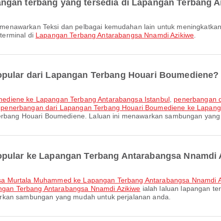
ngan terbang yang tersedia di Lapangan Terbang 
 terminal di
Lapangan Terbang Antarabangsa Nnamdi Azikiwe
.
opular dari Lapangan Terbang Houari Boumediene?
mediene ke Lapangan Terbang Antarabangsa Istanbul
,
penerbangan d
,
penerbangan dari Lapangan Terbang Houari Boumediene ke Lapan
Terbang Houari Boumediene. Laluan ini menawarkan sambungan yang
opular ke Lapangan Terbang Antarabangsa Nnamdi 
gsa Murtala Muhammed ke Lapangan Terbang Antarabangsa Nnamdi A
gan Terbang Antarabangsa Nnamdi Azikiwe
ialah laluan lapangan t
arkan sambungan yang mudah untuk perjalanan anda.