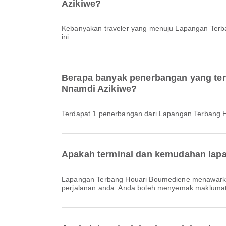
Azikiwe?
Kebanyakan traveler yang menuju Lapangan Ter
ini.
Berapa banyak penerbangan yang te
Nnamdi Azikiwe?
Terdapat 1 penerbangan dari Lapangan Terbang
Apakah terminal dan kemudahan lapa
Lapangan Terbang Houari Boumediene menawarkan Bilik Solat, Tempat Letak Kereta, Kerusi Roda dan pelbagai kemudahan lain untuk meningkatkan pengalaman
perjalanan anda. Anda boleh menyemak maklumat ter