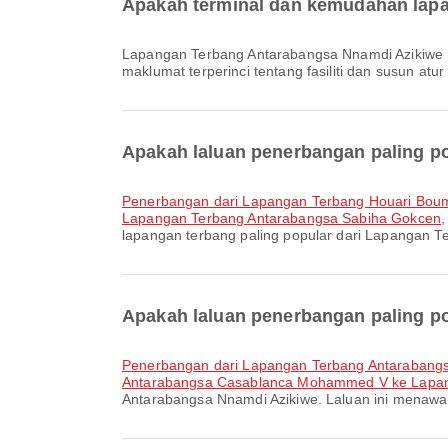
Apakah terminal dan kemudahan lapa
Lapangan Terbang Antarabangsa Nnamdi Azikiwe menawarkan Teksi dan pelbagai kemudahan lain untuk meningkatkan pengalaman perjalanan anda. Anda boleh semak
maklumat terperinci tentang fasiliti dan susun atur
Apakah laluan penerbangan paling p
penerbangan dari Lapangan Terbang Houari Bou
Lapangan Terbang Antarabangsa Sabiha Gokcen
lapangan terbang paling popular dari Lapangan 
Apakah laluan penerbangan paling p
penerbangan dari Lapangan Terbang Antaraban
Antarabangsa Casablanca Mohammed V ke Lapan
Antarabangsa Nnamdi Azikiwe. Laluan ini menaw