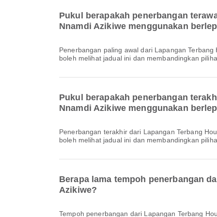
Pukul berapakah penerbangan teraw
Nnamdi Azikiwe menggunakan berle
Penerbangan paling awal dari Lapangan Terbang Houari Boumediene ke Lapangan Terbang Antarabangsa Nnamdi Azikiwe dengan Air Algerie berlepas pada 19:30. Anda
boleh melihat jadual ini dan membandingkan piliha
Pukul berapakah penerbangan terakh
Nnamdi Azikiwe menggunakan berle
Penerbangan terakhir dari Lapangan Terbang Houari Boumediene ke Lapangan Terbang Antarabangsa Nnamdi Azikiwe dengan Air Algerie berlepas pada 19:30. Anda
boleh melihat jadual ini dan membandingkan piliha
Berapa lama tempoh penerbangan da
Azikiwe?
Tempoh penerbangan dari Lapangan Terbang Houa