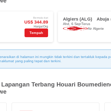
we
Bermula dari
Algiers (ALG)
Abuja 
US$ 344.89
Ahd, 6 Sep
Terus
Harga/Org
Air Algerie
Tempah
naraikan di halaman ini mungkin tidak terkini dan tertakluk kepada p
klumat yang paling tepat dan terkini.
 Lapangan Terbang Houari Boumedien
we