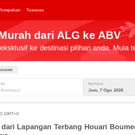
Tempahan
Tawaran
Murah dari ALG ke ABV
ksklusif ke destinasi pilihan anda. Mula
onomi
Ke
Berlepas
Jum, 7 Ogo 2026
PTG GMT+0
 dari Lapangan Terbang Houari Boume