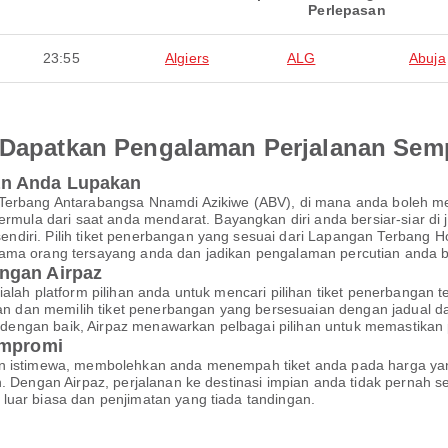
Perlepasan
23:55
Algiers
ALG
Abuja
an Dapatkan Pengalaman Perjalanan Se
an Anda Lupakan
 Terbang Antarabangsa Nnamdi Azikiwe (ABV), di mana anda boleh 
a dari saat anda mendarat. Bayangkan diri anda bersiar-siar di ja
ndiri. Pilih tiket penerbangan yang sesuai dari Lapangan Terbang 
ama orang tersayang anda dan jadikan pengalaman percutian anda be
ngan Airpaz
ialah platform pilihan anda untuk mencari pilihan tiket penerbanga
 dan memilih tiket penerbangan yang bersesuaian dengan jadual 
kan dengan baik, Airpaz menawarkan pelbagai pilihan untuk memastik
ompromi
an istimewa, membolehkan anda menempah tiket anda pada harga yan
an. Dengan Airpaz, perjalanan ke destinasi impian anda tidak perna
luar biasa dan penjimatan yang tiada tandingan.