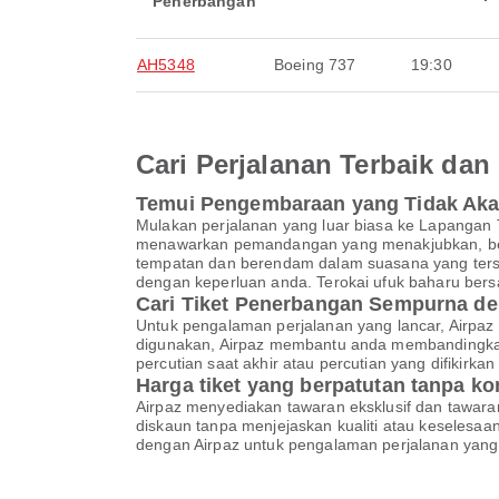
Penerbangan
AH5348
Boeing 737
19:30
Cari Perjalanan Terbaik d
Temui Pengembaraan yang Tidak Ak
Mulakan perjalanan yang luar biasa ke Lapangan
menawarkan pemandangan yang menakjubkan, bermul
tempatan dan berendam dalam suasana yang terse
dengan keperluan anda. Terokai ufuk baharu bers
Cari Tiket Penerbangan Sempurna de
Untuk pengalaman perjalanan yang lancar, Airpaz 
digunakan, Airpaz membantu anda membandingkan
percutian saat akhir atau percutian yang difikir
Harga tiket yang berpatutan tanpa k
Airpaz menyediakan tawaran eksklusif dan tawar
diskaun tanpa menjejaskan kualiti atau keselesa
dengan Airpaz untuk pengalaman perjalanan yang 