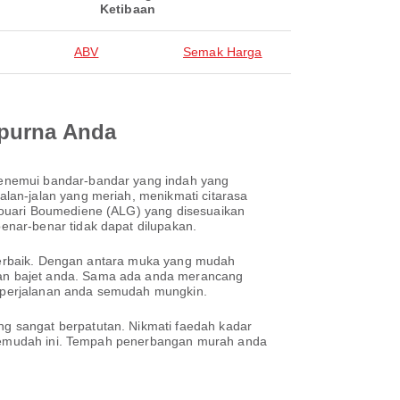
Ketibaan
ABV
Semak Harga
mpurna Anda
menemui bandar-bandar yang indah yang
lan-jalan yang meriah, menikmati citarasa
Houari Boumediene (ALG) yang disesuaikan
nar-benar tidak dapat dilupakan.
n terbaik. Dengan antara muka yang mudah
dan bajet anda. Sama ada anda merancang
an perjalanan anda semudah mungkin.
g sangat berpatutan. Nikmati faedah kadar
h semudah ini. Tempah penerbangan murah anda