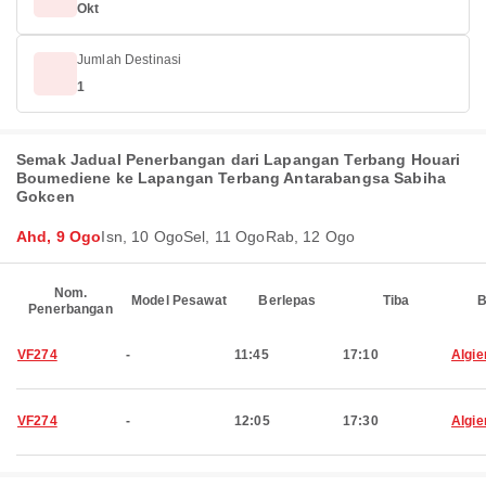
Okt
Jumlah Destinasi
1
Semak Jadual Penerbangan dari Lapangan Terbang Houari
Boumediene ke Lapangan Terbang Antarabangsa Sabiha
Gokcen
Ahd, 9 Ogo
Isn, 10 Ogo
Sel, 11 Ogo
Rab, 12 Ogo
Nom.
Model Pesawat
Berlepas
Tiba
B
Penerbangan
VF274
-
11:45
17:10
Algie
VF274
-
12:05
17:30
Algie