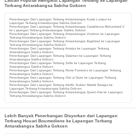
Laluan Popular mengikut Lapangan Terbang ke Lapangan
Terbang Antarabangsa Sabiha Gokcen
Penerbangan Dari Lapangan Terbang Antarabangsa Kuala Lumpur ke
Lapangan Terbang Antarabangsa Sabiha Gokcen
Penerbangan Dari Lapangan Terbang Antarabangsa Casablanca Mohammed V
ke Lapangan Terbang Antarabangsa Sabiha Gokcen
Penerbangan Dari Lapangan Terbang Antarabangsa Vnukovo ke Lapangan
Terbang Antarabangsa Sabiha Gokcen
Penerbangan Dari Lapangan Terbang Antarabangsa Baghdad ke Lapangan
Terbang Antarabangsa Sabiha Gokcen
Penerbangan Dari Lapangan Terbang Antalya ke Lapangan Terbang
Antarabangsa Sabiha Gokcen
Penerbangan Dari Lapangan Terbang Dalaman ke Lapangan Terbang
Antarabangsa Sabiha Gokcen
Penerbangan Dari Lapangan Terbang Sofia ke Lapangan Terbang
Antarabangsa Sabiha Gokcen
Penerbangan Dari Lapangan Terbang Rome Fiumicino ke Lapangan Terbang
Antarabangsa Sabiha Gokcen
Penerbangan Dari Lapangan Terbang Orio al Serio ke Lapangan Terbang
Antarabangsa Sabiha Gokcen
Penerbangan Dari Lapangan Terbang Adolfo Suárez Madrid Barajas ke
Lapangan Terbang Antarabangsa Sabiha Gokcen
Penerbangan Dari Lapangan Terbang Antarabangsa Queen Alia ke Lapangan
Terbang Antarabangsa Sabiha Gokcen
Lebih Banyak Penerbangan Disyorkan dari Lapangan
Terbang Houari Boumediene ke Lapangan Terbang
Antarabangsa Sabiha Gokcen