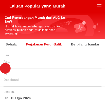
Laluan Popular yang Murah
Cari Penerbangan Murah dari ALG ke
SAW
Nikmati tawaran penerbangan eksklusif ke
destinasi pilihan anda. Mula tempahan
sekarang!
Sehala
Perjalanan Pergi-Balik
Berbilang bandar
Dari
Asal
Ke
Destinasi
Berlepas
Isn, 10 Ogo 2026