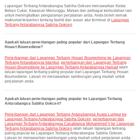
Lapangan Terbang Antarabangsa Sabiha Gokcen menawarkan Kedai
Bebas Cukai, Kawasan Menunggu, Makan dan pelbagai kemudahan lain
untuk meningkatkan pengalaman perjalanan anda. Anda boleh semak
maklumat terperinci tentang fasiliti dan susun atur terminal di
Lapangan
Terbang Antarabangsa Sabiha Gokcen
.
Apakah laluan penerbangan paling popular dari Lapangan Terbang
Houari Boumediene?
penerbangan dari Lapangan Terbang Houari Boumediene ke Lapangan
Terbang Antarabangsa Istanbul
,
penerbangan dari Lapangan Terbang
Houari Boumediene ke Lapangan Terbang Antarabangsa Hamad
ialah
laluan lapangan terbang paling popular dari Lapangan Terbang Houari
Boumediene. Laluan ini menawarkan sambungan yang mudah untuk
perjalanan anda.
Apakah laluan penerbangan paling popular ke Lapangan Terbang
Antarabangsa Sabiha Gokcen?
penerbangan dari Lapangan Terbang Antarabangsa Kuala Lumpur ke
Lapangan Terbang Antarabangsa Sabiha Gokcen
,
penerbangan dari
Lapangan Terbang Antarabangsa Casablanca Mohammed V ke Lapangan
Terbang Antarabangsa Sabiha Gokcen
ialah laluan lapangan terbang
paling popular ke Lapangan Terbang Antarabangsa Sabiha Gokcen.
Laluan ini menawarkan sambungan yang mudah untuk perjalanan anda.