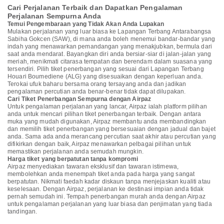
Cari Perjalanan Terbaik dan Dapatkan Pengalaman
Perjalanan Sempurna Anda
Temui Pengembaraan yang Tidak Akan Anda Lupakan
Mulakan perjalanan yang luar biasa ke Lapangan Terbang Antarabangsa
Sabiha Gokcen (SAW), di mana anda boleh menemui bandar-bandar yang
indah yang menawarkan pemandangan yang menakjubkan, bermula dari
saat anda mendarat. Bayangkan diri anda bersiar-siar di jalan-jalan yang
meriah, menikmati citarasa tempatan dan berendam dalam suasana yang
tersendiri. Pilih tiket penerbangan yang sesuai dari Lapangan Terbang
Houari Boumediene (ALG) yang disesuaikan dengan keperluan anda.
Terokai ufuk baharu bersama orang tersayang anda dan jadikan
pengalaman percutian anda benar-benar tidak dapat dilupakan.
Cari Tiket Penerbangan Sempurna dengan Airpaz
Untuk pengalaman perjalanan yang lancar, Airpaz ialah platform pilihan
anda untuk mencari pilihan tiket penerbangan terbaik. Dengan antara
muka yang mudah digunakan, Airpaz membantu anda membandingkan
dan memilih tiket penerbangan yang bersesuaian dengan jadual dan bajet
anda. Sama ada anda merancang percutian saat akhir atau percutian yang
difikirkan dengan baik, Airpaz menawarkan pelbagai pilihan untuk
memastikan perjalanan anda semudah mungkin.
Harga tiket yang berpatutan tanpa kompromi
Airpaz menyediakan tawaran eksklusif dan tawaran istimewa,
membolehkan anda menempah tiket anda pada harga yang sangat
berpatutan. Nikmati faedah kadar diskaun tanpa menjejaskan kualiti atau
keselesaan. Dengan Airpaz, perjalanan ke destinasi impian anda tidak
pernah semudah ini. Tempah penerbangan murah anda dengan Airpaz
untuk pengalaman perjalanan yang luar biasa dan penjimatan yang tiada
tandingan.