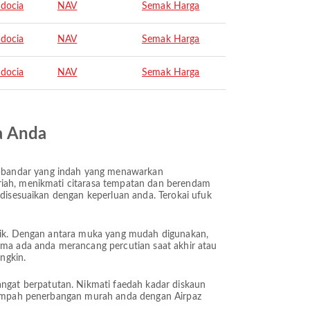
docia
NAV
Semak Harga
docia
NAV
Semak Harga
docia
NAV
Semak Harga
a Anda
r-bandar yang indah yang menawarkan
eriah, menikmati citarasa tempatan dan berendam
 disesuaikan dengan keperluan anda. Terokai ufuk
rbaik. Dengan antara muka yang mudah digunakan,
ma ada anda merancang percutian saat akhir atau
ngkin.
ngat berpatutan. Nikmati faedah kadar diskaun
. Tempah penerbangan murah anda dengan Airpaz