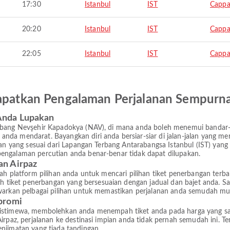
17:30
Istanbul
IST
Cappa
20:20
Istanbul
IST
Cappa
22:05
Istanbul
IST
Cappa
 Dapatkan Pengalaman Perjalanan Sempurn
Anda Lupakan
Terbang Nevşehir Kapadokya (NAV), di mana anda boleh menemui banda
nda mendarat. Bayangkan diri anda bersiar-siar di jalan-jalan yang m
gan yang sesuai dari Lapangan Terbang Antarabangsa Istanbul (IST) yang
engalaman percutian anda benar-benar tidak dapat dilupakan.
an Airpaz
lah platform pilihan anda untuk mencari pilihan tiket penerbangan te
iket penerbangan yang bersesuaian dengan jadual dan bajet anda. Sa
awarkan pelbagai pilihan untuk memastikan perjalanan anda semudah mu
promi
 istimewa, membolehkan anda menempah tiket anda pada harga yang sa
 Airpaz, perjalanan ke destinasi impian anda tidak pernah semudah ini
njimatan yang tiada tandingan.