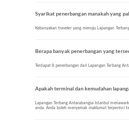
Syarikat penerbangan manakah yang pa
Kebanyakan traveler yang menuju Lapangan Terba
Berapa banyak penerbangan yang tersed
Terdapat 8 penerbangan dari Lapangan Terbang An
Apakah terminal dan kemudahan lapanga
Lapangan Terbang Antarabangsa Istanbul menawarkan Makan, Kereta Sewa, Hotel Lapangan Terbang dan pelbagai kemudahan lain untuk meningkatkan pengalaman perjalanan
anda. Anda boleh menyemak maklumat terperinci tent