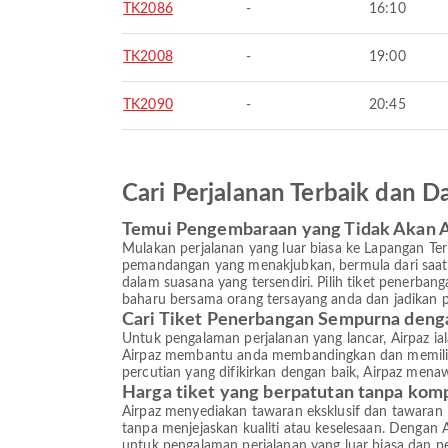
TK2086
-
16:10
TK2008
-
19:00
TK2090
-
20:45
Cari Perjalanan Terbaik dan
Temui Pengembaraan yang Tidak Akan 
Mulakan perjalanan yang luar biasa ke Lapangan 
pemandangan yang menakjubkan, bermula dari saat a
dalam suasana yang tersendiri. Pilih tiket penerban
baharu bersama orang tersayang anda dan jadikan p
Cari Tiket Penerbangan Sempurna deng
Untuk pengalaman perjalanan yang lancar, Airpaz ia
Airpaz membantu anda membandingkan dan memilih t
percutian yang difikirkan dengan baik, Airpaz men
Harga tiket yang berpatutan tanpa kom
Airpaz menyediakan tawaran eksklusif dan tawaran
tanpa menjejaskan kualiti atau keselesaan. Dengan
untuk pengalaman perjalanan yang luar biasa dan pe