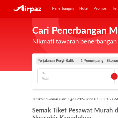
Penerbangan
Hotel
Promosi
Te
Cari Penerbangan M
Nikmati tawaran penerbangan e
Perjalanan Pergi-Balik
Ekono
1 Penumpang
Dari
Terakhir dikemas kini
1 Ogos 2026 pada 07:38 PTG G
Semak Tiket Pesawat Murah d