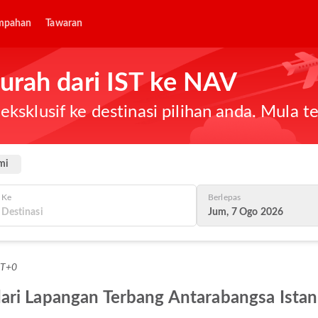
mpahan
Tawaran
urah dari IST ke NAV
ksklusif ke destinasi pilihan anda. Mula 
mi
Ke
Berlepas
Jum, 7 Ogo 2026
MT+0
ari Lapangan Terbang Antarabangsa Istan