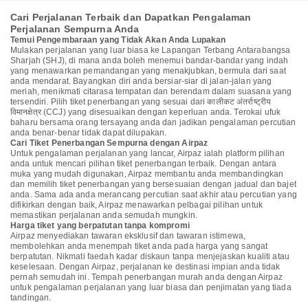
Cari Perjalanan Terbaik dan Dapatkan Pengalaman
Perjalanan Sempurna Anda
Temui Pengembaraan yang Tidak Akan Anda Lupakan
Mulakan perjalanan yang luar biasa ke Lapangan Terbang Antarabangsa
Sharjah (SHJ), di mana anda boleh menemui bandar-bandar yang indah
yang menawarkan pemandangan yang menakjubkan, bermula dari saat
anda mendarat. Bayangkan diri anda bersiar-siar di jalan-jalan yang
meriah, menikmati citarasa tempatan dan berendam dalam suasana yang
tersendiri. Pilih tiket penerbangan yang sesuai dari कालीकट अंतर्राष्ट्रीय
विमानक्षेत्र (CCJ) yang disesuaikan dengan keperluan anda. Terokai ufuk
baharu bersama orang tersayang anda dan jadikan pengalaman percutian
anda benar-benar tidak dapat dilupakan.
Cari Tiket Penerbangan Sempurna dengan Airpaz
Untuk pengalaman perjalanan yang lancar, Airpaz ialah platform pilihan
anda untuk mencari pilihan tiket penerbangan terbaik. Dengan antara
muka yang mudah digunakan, Airpaz membantu anda membandingkan
dan memilih tiket penerbangan yang bersesuaian dengan jadual dan bajet
anda. Sama ada anda merancang percutian saat akhir atau percutian yang
difikirkan dengan baik, Airpaz menawarkan pelbagai pilihan untuk
memastikan perjalanan anda semudah mungkin.
Harga tiket yang berpatutan tanpa kompromi
Airpaz menyediakan tawaran eksklusif dan tawaran istimewa,
membolehkan anda menempah tiket anda pada harga yang sangat
berpatutan. Nikmati faedah kadar diskaun tanpa menjejaskan kualiti atau
keselesaan. Dengan Airpaz, perjalanan ke destinasi impian anda tidak
pernah semudah ini. Tempah penerbangan murah anda dengan Airpaz
untuk pengalaman perjalanan yang luar biasa dan penjimatan yang tiada
tandingan.