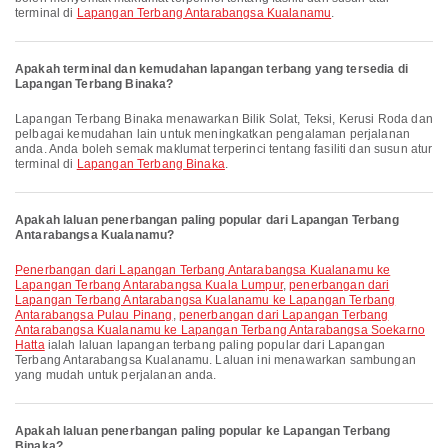
terminal di
Lapangan Terbang Antarabangsa Kualanamu
.
Apakah terminal dan kemudahan lapangan terbang yang tersedia di
Lapangan Terbang Binaka?
Lapangan Terbang Binaka menawarkan Bilik Solat, Teksi, Kerusi Roda dan
pelbagai kemudahan lain untuk meningkatkan pengalaman perjalanan
anda. Anda boleh semak maklumat terperinci tentang fasiliti dan susun atur
terminal di
Lapangan Terbang Binaka
.
Apakah laluan penerbangan paling popular dari Lapangan Terbang
Antarabangsa Kualanamu?
penerbangan dari Lapangan Terbang Antarabangsa Kualanamu ke
Lapangan Terbang Antarabangsa Kuala Lumpur
,
penerbangan dari
Lapangan Terbang Antarabangsa Kualanamu ke Lapangan Terbang
Antarabangsa Pulau Pinang
,
penerbangan dari Lapangan Terbang
Antarabangsa Kualanamu ke Lapangan Terbang Antarabangsa Soekarno
Hatta
ialah laluan lapangan terbang paling popular dari Lapangan
Terbang Antarabangsa Kualanamu. Laluan ini menawarkan sambungan
yang mudah untuk perjalanan anda.
Apakah laluan penerbangan paling popular ke Lapangan Terbang
Binaka?