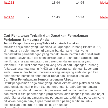
IW1262
-
13:00
14:05
Meda
IW1260
-
14:45
15:50
Meda
Cari Perjalanan Terbaik dan Dapatkan Pengalaman
Perjalanan Sempurna Anda
Temui Pengembaraan yang Tidak Akan Anda Lupakan
Mulakan perjalanan yang luar biasa ke Lapangan Terbang Binaka (GNS),
di mana anda boleh menemui bandar-bandar yang indah yang
menawarkan pemandangan yang menakjubkan, bermula dari saat anda
mendarat. Bayangkan diri anda bersiar-siar di jalan-jalan yang meriah,
menikmati citarasa tempatan dan berendam dalam suasana yang
tersendiri. Pilih tiket penerbangan yang sesuai dari Lapangan Terbang
Antarabangsa Kualanamu (KNO) yang disesuaikan dengan keperluan
anda. Terokai ufuk baharu bersama orang tersayang anda dan jadikan
pengalaman percutian anda benar-benar tidak dapat dilupakan.
Cari Tiket Penerbangan Sempurna dengan Airpaz
Untuk pengalaman perjalanan yang lancar, Airpaz ialah platform pilihan
anda untuk mencari pilihan tiket penerbangan terbaik. Dengan antara
muka yang mudah digunakan, Airpaz membantu anda membandingkan
dan memilih tiket penerbangan yang bersesuaian dengan jadual dan bajet
anda. Sama ada anda merancang percutian saat akhir atau percutian yang
difikirkan dengan baik, Airpaz menawarkan pelbagai pilihan untuk
memastikan perjalanan anda semudah mungkin.