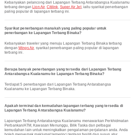
Kebanyakan pelancong dari Lapangan Terbang Antarabangsa Kualanamu
terbang dengan
Lion Air
,
Citilink
,
Super Air Jet
, iaitu syarikat penerbangan
paling popular di lapangan terbang ini.
Syarikat penerbangan manakah yang paling popular untuk
penerbangan ke Lapangan Terbang Binaka?
Kebanyakan traveler yang menuju Lapangan Terbang Binaka terbang
dengan
Wings Air
, syarikat penerbangan paling popular di lapangan
terbang ini.
Berapa banyak penerbangan yang tersedia dari Lapangan Terbang
Antarabangsa Kualanamu ke Lapangan Terbang Binaka?
Terdapat 5 penerbangan dari Lapangan Terbang Antarabangsa
Kualanamu ke Lapangan Terbang Binaka.
Apakah terminal dan kemudahan lapangan terbang yang tersedia di
Lapangan Terbang Antarabangsa Kualanamu?
Lapangan Terbang Antarabangsa Kualanamu menawarkan Perkhidmatan
Perbankan/ATM, Kawasan Menunggu, Bilik Taska dan pelbagai
kemudahan lain untuk meningkatkan pengalaman perjalanan anda. Anda
boleh menyemak maklumat terperinci tentang fasiliti dan susun atur