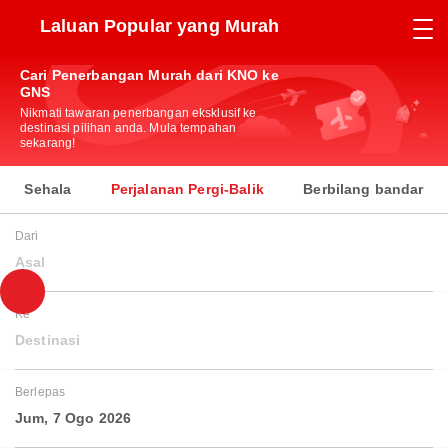
Laluan Popular yang Murah
Cari Penerbangan Murah dari KNO ke
GNS
Nikmati tawaran penerbangan eksklusif ke
destinasi pilihan anda. Mula tempahan
sekarang!
Sehala
Perjalanan Pergi-Balik
Berbilang bandar
Dari
Asal
Ke
Destinasi
Berlepas
Jum, 7 Ogo 2026