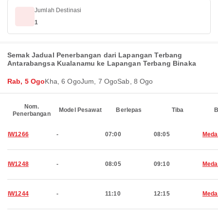
Jumlah Destinasi
1
Semak Jadual Penerbangan dari Lapangan Terbang
Antarabangsa Kualanamu ke Lapangan Terbang Binaka
Rab, 5 Ogo
Kha, 6 Ogo
Jum, 7 Ogo
Sab, 8 Ogo
Nom.
Model Pesawat
Berlepas
Tiba
B
Penerbangan
IW1266
-
07:00
08:05
Meda
IW1248
-
08:05
09:10
Meda
IW1244
-
11:10
12:15
Meda