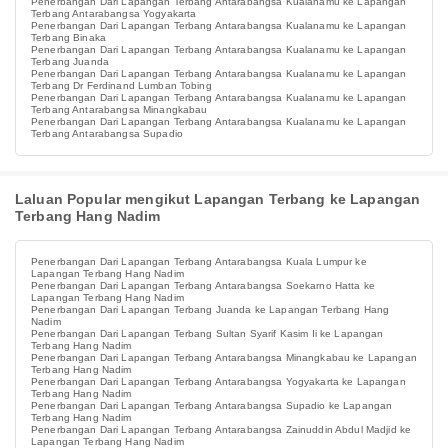
Penerbangan Dari Lapangan Terbang Antarabangsa Kualanamu ke Lapangan
Terbang Antarabangsa Yogyakarta
Penerbangan Dari Lapangan Terbang Antarabangsa Kualanamu ke Lapangan
Terbang Binaka
Penerbangan Dari Lapangan Terbang Antarabangsa Kualanamu ke Lapangan
Terbang Juanda
Penerbangan Dari Lapangan Terbang Antarabangsa Kualanamu ke Lapangan
Terbang Dr Ferdinand Lumban Tobing
Penerbangan Dari Lapangan Terbang Antarabangsa Kualanamu ke Lapangan
Terbang Antarabangsa Minangkabau
Penerbangan Dari Lapangan Terbang Antarabangsa Kualanamu ke Lapangan
Terbang Antarabangsa Supadio
Laluan Popular mengikut Lapangan Terbang ke Lapangan
Terbang Hang Nadim
Penerbangan Dari Lapangan Terbang Antarabangsa Kuala Lumpur ke
Lapangan Terbang Hang Nadim
Penerbangan Dari Lapangan Terbang Antarabangsa Soekarno Hatta ke
Lapangan Terbang Hang Nadim
Penerbangan Dari Lapangan Terbang Juanda ke Lapangan Terbang Hang
Nadim
Penerbangan Dari Lapangan Terbang Sultan Syarif Kasim Ii ke Lapangan
Terbang Hang Nadim
Penerbangan Dari Lapangan Terbang Antarabangsa Minangkabau ke Lapangan
Terbang Hang Nadim
Penerbangan Dari Lapangan Terbang Antarabangsa Yogyakarta ke Lapangan
Terbang Hang Nadim
Penerbangan Dari Lapangan Terbang Antarabangsa Supadio ke Lapangan
Terbang Hang Nadim
Penerbangan Dari Lapangan Terbang Antarabangsa Zainuddin Abdul Madjid ke
Lapangan Terbang Hang Nadim