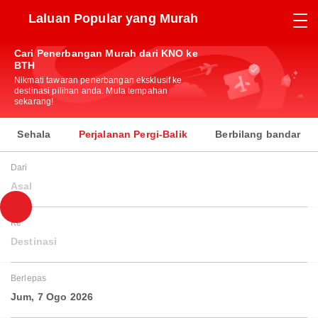
Laluan Popular yang Murah
Cari Penerbangan Murah dari KNO ke
BTH
Nikmati tawaran penerbangan eksklusif ke
destinasi pilihan anda. Mula tempahan
sekarang!
Sehala
Perjalanan Pergi-Balik
Berbilang bandar
Dari
Asal
Ke
Destinasi
Berlepas
Jum, 7 Ogo 2026