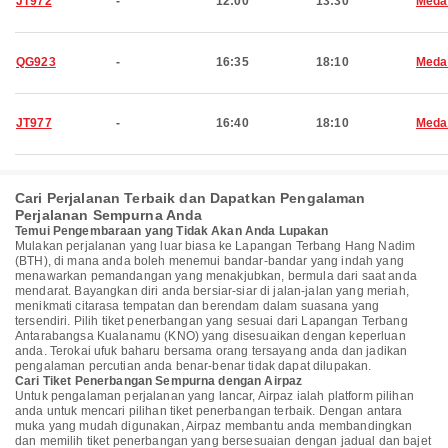
JT972
-
12:00
13:30
Meda
QG923
-
16:35
18:10
Meda
JT977
-
16:40
18:10
Meda
Cari Perjalanan Terbaik dan Dapatkan Pengalaman
Perjalanan Sempurna Anda
Temui Pengembaraan yang Tidak Akan Anda Lupakan
Mulakan perjalanan yang luar biasa ke Lapangan Terbang Hang Nadim
(BTH), di mana anda boleh menemui bandar-bandar yang indah yang
menawarkan pemandangan yang menakjubkan, bermula dari saat anda
mendarat. Bayangkan diri anda bersiar-siar di jalan-jalan yang meriah,
menikmati citarasa tempatan dan berendam dalam suasana yang
tersendiri. Pilih tiket penerbangan yang sesuai dari Lapangan Terbang
Antarabangsa Kualanamu (KNO) yang disesuaikan dengan keperluan
anda. Terokai ufuk baharu bersama orang tersayang anda dan jadikan
pengalaman percutian anda benar-benar tidak dapat dilupakan.
Cari Tiket Penerbangan Sempurna dengan Airpaz
Untuk pengalaman perjalanan yang lancar, Airpaz ialah platform pilihan
anda untuk mencari pilihan tiket penerbangan terbaik. Dengan antara
muka yang mudah digunakan, Airpaz membantu anda membandingkan
dan memilih tiket penerbangan yang bersesuaian dengan jadual dan bajet