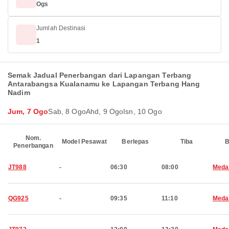
Ogs
Jumlah Destinasi
1
Semak Jadual Penerbangan dari Lapangan Terbang
Antarabangsa Kualanamu ke Lapangan Terbang Hang
Nadim
Jum, 7 Ogo
Sab, 8 Ogo
Ahd, 9 Ogo
Isn, 10 Ogo
Nom.
Model Pesawat
Berlepas
Tiba
B
Penerbangan
JT988
-
06:30
08:00
Meda
QG925
-
09:35
11:10
Meda