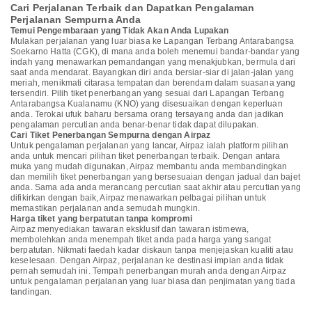
Cari Perjalanan Terbaik dan Dapatkan Pengalaman
Perjalanan Sempurna Anda
Temui Pengembaraan yang Tidak Akan Anda Lupakan
Mulakan perjalanan yang luar biasa ke Lapangan Terbang Antarabangsa
Soekarno Hatta (CGK), di mana anda boleh menemui bandar-bandar yang
indah yang menawarkan pemandangan yang menakjubkan, bermula dari
saat anda mendarat. Bayangkan diri anda bersiar-siar di jalan-jalan yang
meriah, menikmati citarasa tempatan dan berendam dalam suasana yang
tersendiri. Pilih tiket penerbangan yang sesuai dari Lapangan Terbang
Antarabangsa Kualanamu (KNO) yang disesuaikan dengan keperluan
anda. Terokai ufuk baharu bersama orang tersayang anda dan jadikan
pengalaman percutian anda benar-benar tidak dapat dilupakan.
Cari Tiket Penerbangan Sempurna dengan Airpaz
Untuk pengalaman perjalanan yang lancar, Airpaz ialah platform pilihan
anda untuk mencari pilihan tiket penerbangan terbaik. Dengan antara
muka yang mudah digunakan, Airpaz membantu anda membandingkan
dan memilih tiket penerbangan yang bersesuaian dengan jadual dan bajet
anda. Sama ada anda merancang percutian saat akhir atau percutian yang
difikirkan dengan baik, Airpaz menawarkan pelbagai pilihan untuk
memastikan perjalanan anda semudah mungkin.
Harga tiket yang berpatutan tanpa kompromi
Airpaz menyediakan tawaran eksklusif dan tawaran istimewa,
membolehkan anda menempah tiket anda pada harga yang sangat
berpatutan. Nikmati faedah kadar diskaun tanpa menjejaskan kualiti atau
keselesaan. Dengan Airpaz, perjalanan ke destinasi impian anda tidak
pernah semudah ini. Tempah penerbangan murah anda dengan Airpaz
untuk pengalaman perjalanan yang luar biasa dan penjimatan yang tiada
tandingan.