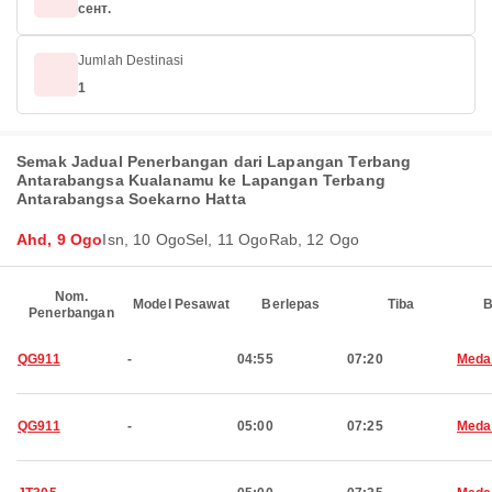
сент.
Jumlah Destinasi
1
Semak Jadual Penerbangan dari Lapangan Terbang
Antarabangsa Kualanamu ke Lapangan Terbang
Antarabangsa Soekarno Hatta
Ahd, 9 Ogo
Isn, 10 Ogo
Sel, 11 Ogo
Rab, 12 Ogo
Nom.
Model Pesawat
Berlepas
Tiba
B
Penerbangan
QG911
-
04:55
07:20
Meda
QG911
-
05:00
07:25
Meda