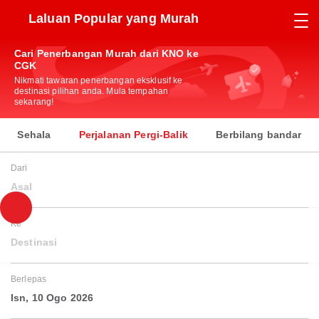
Laluan Popular yang Murah
Cari Penerbangan Murah dari KNO ke
CGK
Nikmati tawaran penerbangan eksklusif ke
destinasi pilihan anda. Mula tempahan
sekarang!
Sehala
Perjalanan Pergi-Balik
Berbilang bandar
Dari
Asal
Ke
Destinasi
Berlepas
Isn, 10 Ogo 2026