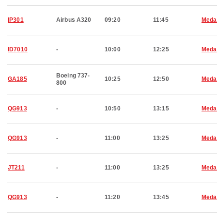
IP301
Airbus A320
09:20
11:45
Meda
ID7010
-
10:00
12:25
Meda
Boeing 737-
GA185
10:25
12:50
Meda
800
QG913
-
10:50
13:15
Meda
QG913
-
11:00
13:25
Meda
JT211
-
11:00
13:25
Meda
QG913
-
11:20
13:45
Meda