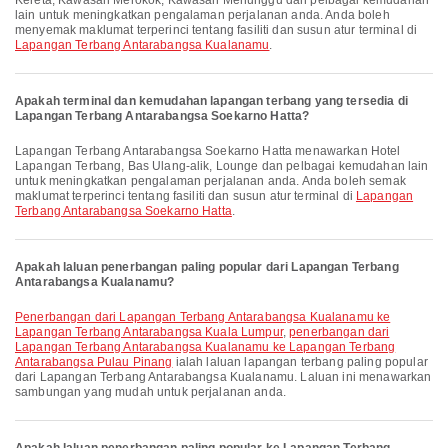
Kereta, Kawasan Merokok, Kawasan Menunggu dan pelbagai kemudahan
lain untuk meningkatkan pengalaman perjalanan anda. Anda boleh
menyemak maklumat terperinci tentang fasiliti dan susun atur terminal di
Lapangan Terbang Antarabangsa Kualanamu
.
Apakah terminal dan kemudahan lapangan terbang yang tersedia di
Lapangan Terbang Antarabangsa Soekarno Hatta?
Lapangan Terbang Antarabangsa Soekarno Hatta menawarkan Hotel
Lapangan Terbang, Bas Ulang-alik, Lounge dan pelbagai kemudahan lain
untuk meningkatkan pengalaman perjalanan anda. Anda boleh semak
maklumat terperinci tentang fasiliti dan susun atur terminal di
Lapangan
Terbang Antarabangsa Soekarno Hatta
.
Apakah laluan penerbangan paling popular dari Lapangan Terbang
Antarabangsa Kualanamu?
penerbangan dari Lapangan Terbang Antarabangsa Kualanamu ke
Lapangan Terbang Antarabangsa Kuala Lumpur
,
penerbangan dari
Lapangan Terbang Antarabangsa Kualanamu ke Lapangan Terbang
Antarabangsa Pulau Pinang
ialah laluan lapangan terbang paling popular
dari Lapangan Terbang Antarabangsa Kualanamu. Laluan ini menawarkan
sambungan yang mudah untuk perjalanan anda.