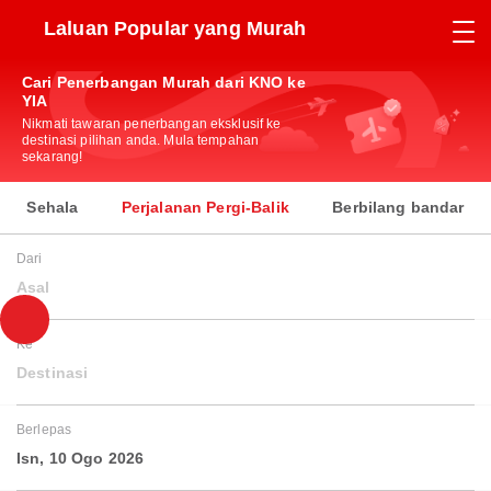
Laluan Popular yang Murah
Cari Penerbangan Murah dari KNO ke
YIA
Nikmati tawaran penerbangan eksklusif ke
destinasi pilihan anda. Mula tempahan
sekarang!
Sehala
Perjalanan Pergi-Balik
Berbilang bandar
Dari
Asal
Ke
Destinasi
Berlepas
Isn, 10 Ogo 2026