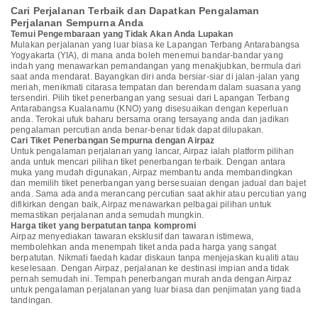
Cari Perjalanan Terbaik dan Dapatkan Pengalaman
Perjalanan Sempurna Anda
Temui Pengembaraan yang Tidak Akan Anda Lupakan
Mulakan perjalanan yang luar biasa ke Lapangan Terbang Antarabangsa
Yogyakarta (YIA), di mana anda boleh menemui bandar-bandar yang
indah yang menawarkan pemandangan yang menakjubkan, bermula dari
saat anda mendarat. Bayangkan diri anda bersiar-siar di jalan-jalan yang
meriah, menikmati citarasa tempatan dan berendam dalam suasana yang
tersendiri. Pilih tiket penerbangan yang sesuai dari Lapangan Terbang
Antarabangsa Kualanamu (KNO) yang disesuaikan dengan keperluan
anda. Terokai ufuk baharu bersama orang tersayang anda dan jadikan
pengalaman percutian anda benar-benar tidak dapat dilupakan.
Cari Tiket Penerbangan Sempurna dengan Airpaz
Untuk pengalaman perjalanan yang lancar, Airpaz ialah platform pilihan
anda untuk mencari pilihan tiket penerbangan terbaik. Dengan antara
muka yang mudah digunakan, Airpaz membantu anda membandingkan
dan memilih tiket penerbangan yang bersesuaian dengan jadual dan bajet
anda. Sama ada anda merancang percutian saat akhir atau percutian yang
difikirkan dengan baik, Airpaz menawarkan pelbagai pilihan untuk
memastikan perjalanan anda semudah mungkin.
Harga tiket yang berpatutan tanpa kompromi
Airpaz menyediakan tawaran eksklusif dan tawaran istimewa,
membolehkan anda menempah tiket anda pada harga yang sangat
berpatutan. Nikmati faedah kadar diskaun tanpa menjejaskan kualiti atau
keselesaan. Dengan Airpaz, perjalanan ke destinasi impian anda tidak
pernah semudah ini. Tempah penerbangan murah anda dengan Airpaz
untuk pengalaman perjalanan yang luar biasa dan penjimatan yang tiada
tandingan.