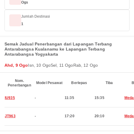
Ogs
Jumlah Destinasi
1
Semak Jadual Penerbangan dari Lapangan Terbang
Antarabangsa Kualanamu ke Lapangan Terbang
Antarabangsa Yogyakarta
Ahd, 9 Ogo
Isn, 10 Ogo
Sel, 11 Ogo
Rab, 12 Ogo
Nom.
Model Pesawat
Berlepas
Tiba
B
Penerbangan
IU935
-
11:35
15:35
Meda
JT963
-
17:20
20:10
Meda