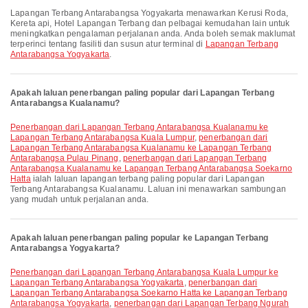
Lapangan Terbang Antarabangsa Yogyakarta menawarkan Kerusi Roda,
Kereta api, Hotel Lapangan Terbang dan pelbagai kemudahan lain untuk
meningkatkan pengalaman perjalanan anda. Anda boleh semak maklumat
terperinci tentang fasiliti dan susun atur terminal di
Lapangan Terbang
Antarabangsa Yogyakarta
.
Apakah laluan penerbangan paling popular dari Lapangan Terbang
Antarabangsa Kualanamu?
penerbangan dari Lapangan Terbang Antarabangsa Kualanamu ke
Lapangan Terbang Antarabangsa Kuala Lumpur
,
penerbangan dari
Lapangan Terbang Antarabangsa Kualanamu ke Lapangan Terbang
Antarabangsa Pulau Pinang
,
penerbangan dari Lapangan Terbang
Antarabangsa Kualanamu ke Lapangan Terbang Antarabangsa Soekarno
Hatta
ialah laluan lapangan terbang paling popular dari Lapangan
Terbang Antarabangsa Kualanamu. Laluan ini menawarkan sambungan
yang mudah untuk perjalanan anda.
Apakah laluan penerbangan paling popular ke Lapangan Terbang
Antarabangsa Yogyakarta?
penerbangan dari Lapangan Terbang Antarabangsa Kuala Lumpur ke
Lapangan Terbang Antarabangsa Yogyakarta
,
penerbangan dari
Lapangan Terbang Antarabangsa Soekarno Hatta ke Lapangan Terbang
Antarabangsa Yogyakarta
,
penerbangan dari Lapangan Terbang Ngurah