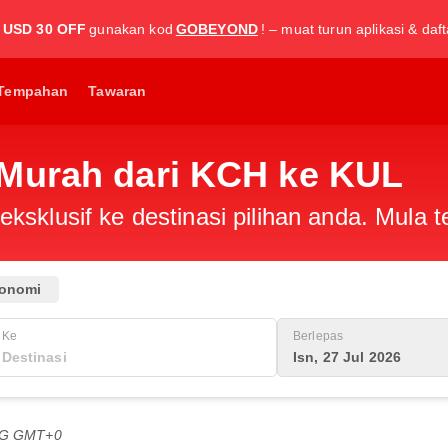
USD 30 OFF
gunakan kod
GOBEYOND
! – muat turun aplikasi & daf
Tempahan
Tawaran
 Murah dari KCH ke KUL
ksklusif ke destinasi pilihan anda. Mula
onomi
Ke
Berlepas
Isn, 27 Jul 2026
PTG GMT+0