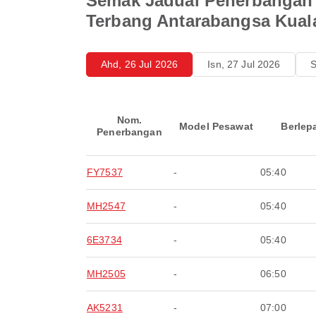
Semak Jadual Penerbangan 
Terbang Antarabangsa Kua
Ahd, 26 Jul 2026
Isn, 27 Jul 2026
S
Nom.
Model Pesawat
Berlep
Penerbangan
FY7537
-
05:40
MH2547
-
05:40
6E3734
-
05:40
MH2505
-
06:50
AK5231
-
07:00