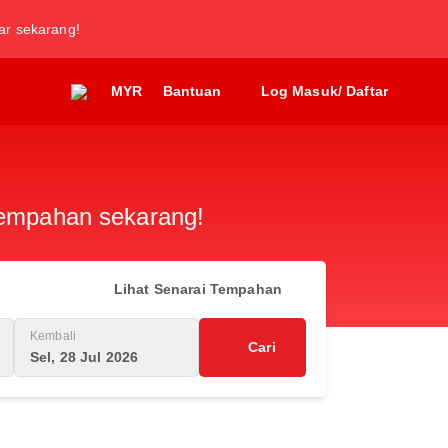
tar sekarang!
MYR
Bantuan
Log Masuk/ Daftar
 tempahan sekarang!
Lihat Senarai Tempahan
Kembali
Cari
Sel, 28 Jul 2026