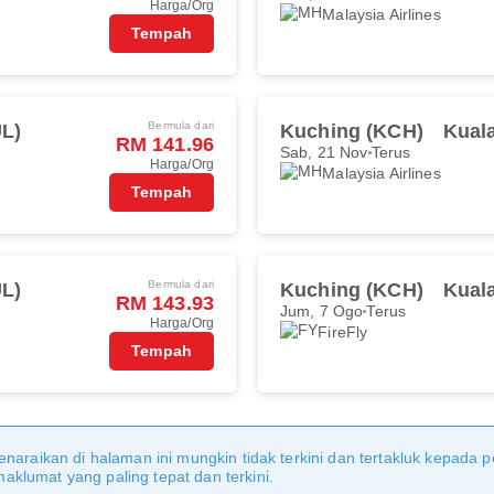
Harga/Org
Malaysia Airlines
Tempah
Bermula dari
L)
Kuching (KCH)
Kual
RM 141.96
Sab, 21 Nov
Terus
Harga/Org
Malaysia Airlines
Tempah
Bermula dari
L)
Kuching (KCH)
Kual
RM 143.93
Jum, 7 Ogo
Terus
Harga/Org
FireFly
Tempah
naraikan di halaman ini mungkin tidak terkini dan tertakluk kepada p
klumat yang paling tepat dan terkini.