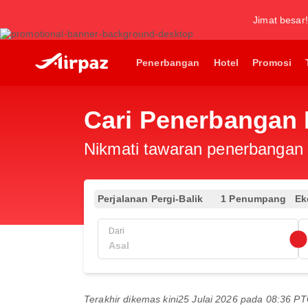
Jimat besar!
Penerbangan
Hotel
Promosi
Cari Penerbangan
Nikmati tawaran penerbangan e
Perjalanan Pergi-Balik
1 Penumpang
Ek
Dari
Terakhir dikemas kini
25 Julai 2026 pada 08:36 