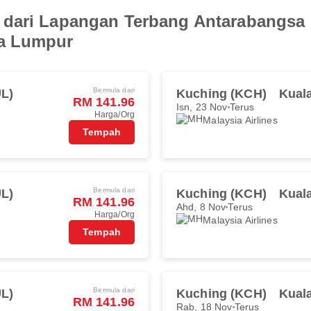
 dari Lapangan Terbang Antarabangsa
la Lumpur
Bermula dari
L)
Kuching (KCH)
Kual
RM 141.96
Isn, 23 Nov
Terus
Harga/Org
Malaysia Airlines
Tempah
Bermula dari
L)
Kuching (KCH)
Kual
RM 141.96
Ahd, 8 Nov
Terus
Harga/Org
Malaysia Airlines
Tempah
Bermula dari
L)
Kuching (KCH)
Kual
RM 141.96
Rab, 18 Nov
Terus