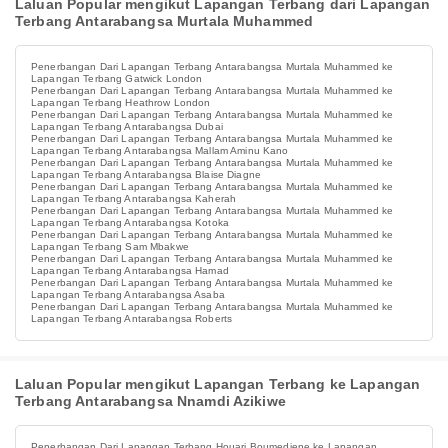
Laluan Popular mengikut Lapangan Terbang dari Lapangan
Terbang Antarabangsa Murtala Muhammed
Penerbangan Dari Lapangan Terbang Antarabangsa Murtala Muhammed ke
Lapangan Terbang Gatwick London
Penerbangan Dari Lapangan Terbang Antarabangsa Murtala Muhammed ke
Lapangan Terbang Heathrow London
Penerbangan Dari Lapangan Terbang Antarabangsa Murtala Muhammed ke
Lapangan Terbang Antarabangsa Dubai
Penerbangan Dari Lapangan Terbang Antarabangsa Murtala Muhammed ke
Lapangan Terbang Antarabangsa Mallam Aminu Kano
Penerbangan Dari Lapangan Terbang Antarabangsa Murtala Muhammed ke
Lapangan Terbang Antarabangsa Blaise Diagne
Penerbangan Dari Lapangan Terbang Antarabangsa Murtala Muhammed ke
Lapangan Terbang Antarabangsa Kaherah
Penerbangan Dari Lapangan Terbang Antarabangsa Murtala Muhammed ke
Lapangan Terbang Antarabangsa Kotoka
Penerbangan Dari Lapangan Terbang Antarabangsa Murtala Muhammed ke
Lapangan Terbang Sam Mbakwe
Penerbangan Dari Lapangan Terbang Antarabangsa Murtala Muhammed ke
Lapangan Terbang Antarabangsa Hamad
Penerbangan Dari Lapangan Terbang Antarabangsa Murtala Muhammed ke
Lapangan Terbang Antarabangsa Asaba
Penerbangan Dari Lapangan Terbang Antarabangsa Murtala Muhammed ke
Lapangan Terbang Antarabangsa Roberts
Laluan Popular mengikut Lapangan Terbang ke Lapangan
Terbang Antarabangsa Nnamdi Azikiwe
Penerbangan Dari Lapangan Terbang Houari Boumediene ke Lapangan