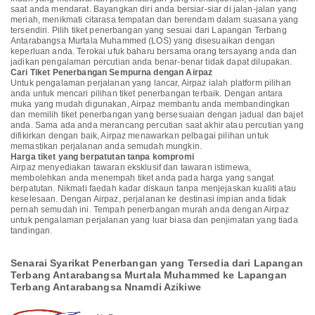
saat anda mendarat. Bayangkan diri anda bersiar-siar di jalan-jalan yang
meriah, menikmati citarasa tempatan dan berendam dalam suasana yang
tersendiri. Pilih tiket penerbangan yang sesuai dari Lapangan Terbang
Antarabangsa Murtala Muhammed (LOS) yang disesuaikan dengan
keperluan anda. Terokai ufuk baharu bersama orang tersayang anda dan
jadikan pengalaman percutian anda benar-benar tidak dapat dilupakan.
Cari Tiket Penerbangan Sempurna dengan Airpaz
Untuk pengalaman perjalanan yang lancar, Airpaz ialah platform pilihan
anda untuk mencari pilihan tiket penerbangan terbaik. Dengan antara
muka yang mudah digunakan, Airpaz membantu anda membandingkan
dan memilih tiket penerbangan yang bersesuaian dengan jadual dan bajet
anda. Sama ada anda merancang percutian saat akhir atau percutian yang
difikirkan dengan baik, Airpaz menawarkan pelbagai pilihan untuk
memastikan perjalanan anda semudah mungkin.
Harga tiket yang berpatutan tanpa kompromi
Airpaz menyediakan tawaran eksklusif dan tawaran istimewa,
membolehkan anda menempah tiket anda pada harga yang sangat
berpatutan. Nikmati faedah kadar diskaun tanpa menjejaskan kualiti atau
keselesaan. Dengan Airpaz, perjalanan ke destinasi impian anda tidak
pernah semudah ini. Tempah penerbangan murah anda dengan Airpaz
untuk pengalaman perjalanan yang luar biasa dan penjimatan yang tiada
tandingan.
Senarai Syarikat Penerbangan yang Tersedia dari Lapangan
Terbang Antarabangsa Murtala Muhammed ke Lapangan
Terbang Antarabangsa Nnamdi Azikiwe