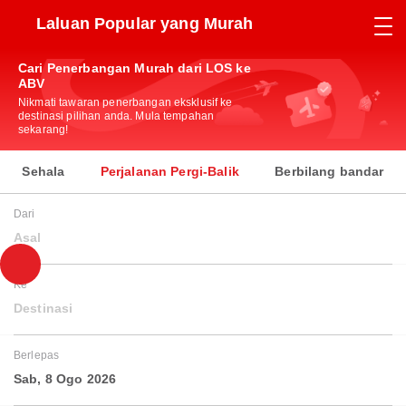
Laluan Popular yang Murah
Cari Penerbangan Murah dari LOS ke
ABV
Nikmati tawaran penerbangan eksklusif ke
destinasi pilihan anda. Mula tempahan
sekarang!
Sehala
Perjalanan Pergi-Balik
Berbilang bandar
Dari
Asal
Ke
Destinasi
Berlepas
Sab, 8 Ogo 2026