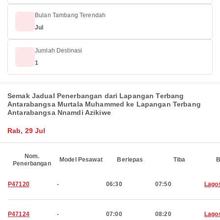
Bulan Tambang Terendah
Jul
Jumlah Destinasi
1
Semak Jadual Penerbangan dari Lapangan Terbang
Antarabangsa Murtala Muhammed ke Lapangan Terbang
Antarabangsa Nnamdi Azikiwe
Rab, 29 Jul
Nom.
Model Pesawat
Berlepas
Tiba
B
Penerbangan
P47120
-
06:30
07:50
Lago
P47124
-
07:00
08:20
Lago