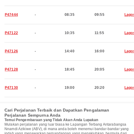
P47444
-
08:35
09:55
Lago
P47122
-
10:35
11:55
Lago
P47126
-
14:40
16:00
Lago
P47128
-
18:45
20:05
Lago
P47130
-
19:00
20:20
Lago
Cari Perjalanan Terbaik dan Dapatkan Pengalaman
Perjalanan Sempurna Anda
Temui Pengembaraan yang Tidak Akan Anda Lupakan
Mulakan perjalanan yang luar biasa ke Lapangan Terbang Antarabangsa
Nnamdi Azikiwe (ABV), di mana anda boleh menemui bandar-bandar yang
indah yang menawarkan pemandangan yang menakjubkan, bermula dari