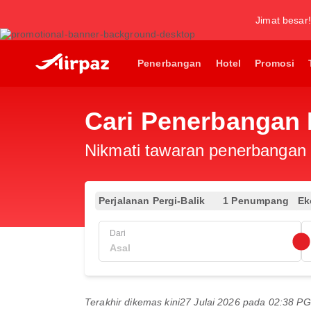
Jimat besar!
Penerbangan
Hotel
Promosi
Cari Penerbangan
Nikmati tawaran penerbangan e
Perjalanan Pergi-Balik
1 Penumpang
Ek
Dari
Terakhir dikemas kini
27 Julai 2026 pada 02:38 