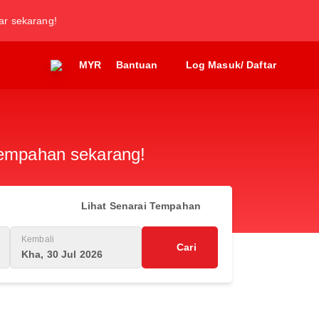
tar sekarang!
MYR
Bantuan
Log Masuk/ Daftar
 tempahan sekarang!
Lihat Senarai Tempahan
Kembali
Cari
Kha, 30 Jul 2026