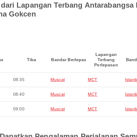
dari Lapangan Terbang Antarabangsa
iha Gokcen
Lapangan
as
Tiba
Bandar Berlepas
Terbang
Band
Perlepasan
08:35
Muscat
MCT
Istanb
08:40
Muscat
MCT
Istanb
09:00
Muscat
MCT
Istanb
an Dapatkan Pengalaman Perjalanan Se