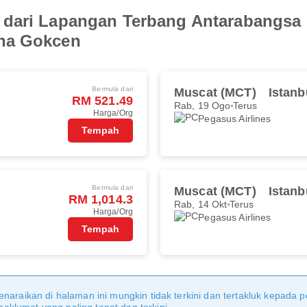
 dari Lapangan Terbang Antarabangsa
iha Gokcen
Bermula dari
Muscat (MCT)
Istanb
RM 521.49
Rab, 19 Ogo
Terus
Harga/Org
Pegasus Airlines
Tempah
Bermula dari
Muscat (MCT)
Istanb
RM 1,014.3
Rab, 14 Okt
Terus
Harga/Org
Pegasus Airlines
Tempah
naraikan di halaman ini mungkin tidak terkini dan tertakluk kepada p