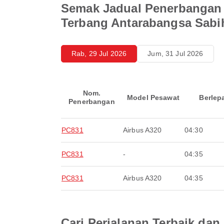
Semak Jadual Penerbangan 
Terbang Antarabangsa Sab
Rab, 29 Jul 2026
Jum, 31 Jul 2026
Nom.
Model Pesawat
Berlep
Penerbangan
PC831
Airbus A320
04:30
PC831
-
04:35
PC831
Airbus A320
04:35
Cari Perjalanan Terbaik d