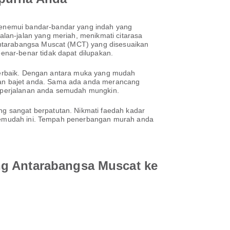
menemui bandar-bandar yang indah yang
lan-jalan yang meriah, menikmati citarasa
Antarabangsa Muscat (MCT) yang disesuaikan
nar-benar tidak dapat dilupakan.
n terbaik. Dengan antara muka yang mudah
dan bajet anda. Sama ada anda merancang
an perjalanan anda semudah mungkin.
g sangat berpatutan. Nikmati faedah kadar
h semudah ini. Tempah penerbangan murah anda
ng Antarabangsa Muscat ke