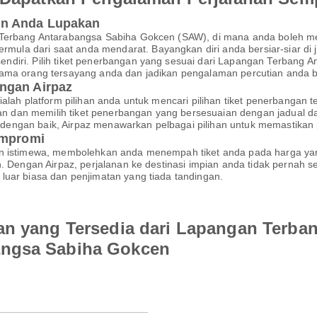
an Anda Lupakan
n Terbang Antarabangsa Sabiha Gokcen (SAW), di mana anda boleh 
a dari saat anda mendarat. Bayangkan diri anda bersiar-siar di ja
ndiri. Pilih tiket penerbangan yang sesuai dari Lapangan Terbang 
ama orang tersayang anda dan jadikan pengalaman percutian anda be
ngan Airpaz
ialah platform pilihan anda untuk mencari pilihan tiket penerbanga
 dan memilih tiket penerbangan yang bersesuaian dengan jadual 
kan dengan baik, Airpaz menawarkan pelbagai pilihan untuk memastik
ompromi
an istimewa, membolehkan anda menempah tiket anda pada harga yan
an. Dengan Airpaz, perjalanan ke destinasi impian anda tidak perna
luar biasa dan penjimatan yang tiada tandingan.
an yang Tersedia dari Lapangan Terba
angsa Sabiha Gokcen