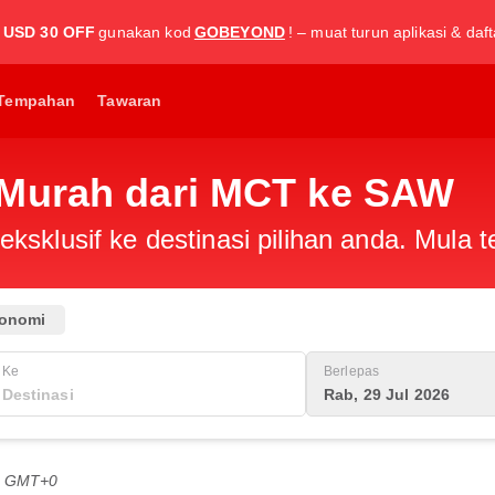
USD 30 OFF
gunakan kod
GOBEYOND
! – muat turun aplikasi & daf
Tempahan
Tawaran
 Murah dari MCT ke SAW
ksklusif ke destinasi pilihan anda. Mula
onomi
Ke
Berlepas
Rab, 29 Jul 2026
PG GMT+0