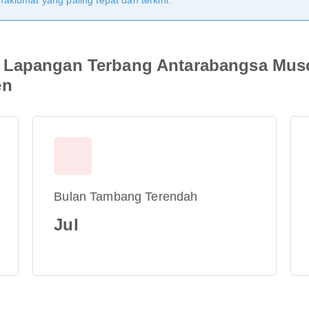
klumat yang paling tepat dan terkini.
 Lapangan Terbang Antarabangsa Mus
en
Bulan Tambang Terendah
Jul