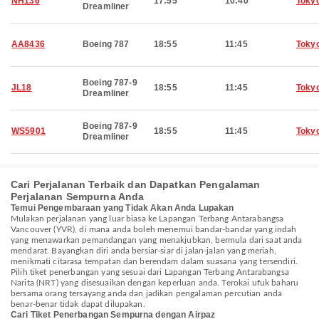
NH136
17:55
10:40
Toky
Dreamliner
AA8436
Boeing 787
18:55
11:45
Toky
Boeing 787-9
JL18
18:55
11:45
Toky
Dreamliner
Boeing 787-9
WS5901
18:55
11:45
Toky
Dreamliner
Cari Perjalanan Terbaik dan Dapatkan Pengalaman
Perjalanan Sempurna Anda
Temui Pengembaraan yang Tidak Akan Anda Lupakan
Mulakan perjalanan yang luar biasa ke Lapangan Terbang Antarabangsa
Vancouver (YVR), di mana anda boleh menemui bandar-bandar yang indah
yang menawarkan pemandangan yang menakjubkan, bermula dari saat anda
mendarat. Bayangkan diri anda bersiar-siar di jalan-jalan yang meriah,
menikmati citarasa tempatan dan berendam dalam suasana yang tersendiri.
Pilih tiket penerbangan yang sesuai dari Lapangan Terbang Antarabangsa
Narita (NRT) yang disesuaikan dengan keperluan anda. Terokai ufuk baharu
bersama orang tersayang anda dan jadikan pengalaman percutian anda
benar-benar tidak dapat dilupakan.
Cari Tiket Penerbangan Sempurna dengan Airpaz