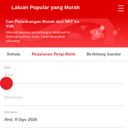
Laluan Popular yang Murah
Cari Penerbangan Murah dari NRT ke
YVR
Nikmati tawaran penerbangan eksklusif ke
destinasi pilihan anda. Mula tempahan
sekarang!
Sehala
Perjalanan Pergi-Balik
Berbilang bandar
Dari
Asal
Ke
Destinasi
Berlepas
Ahd, 9 Ogo 2026