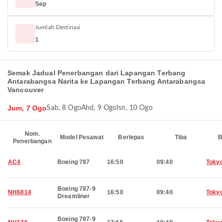
Sep
Jumlah Destinasi
1
Semak Jadual Penerbangan dari Lapangan Terbang
Antarabangsa Narita ke Lapangan Terbang Antarabangsa
Vancouver
Jum, 7 Ogo
Sab, 8 Ogo
Ahd, 9 Ogo
Isn, 10 Ogo
Nom.
Model Pesawat
Berlepas
Tiba
B
Penerbangan
AC4
Boeing 787
16:50
09:40
Toky
Boeing 787-9
NH6814
16:50
09:40
Toky
Dreamliner
Boeing 787-9