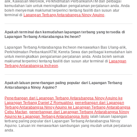
alik, Kawasan Merokok, Perkhidmatan Perbankan/ATM dan pelbagai
kemudahan lain untuk meningkatkan pengalaman perjalanan anda. Anda
boleh menyemak maklumat terperinci tentang fasiliti dan susun atur
terminal di
Lapangan Terbang Antarabangsa Ninoy Aquino
.
Apakah terminal dan kemudahan lapangan terbang yang tersedia di
Lapangan Terbang Antarabangsa Incheon?
Lapangan Terbang Antarabangsa Incheon menawarkan Bas Ulang-alik,
Perkhidmatan Perbankan/ATM, Kereta Sewa dan pelbagai kemudahan lain
untuk meningkatkan pengalaman perjalanan anda. Anda boleh semak
maklumat terperinci tentang fasiliti dan susun atur terminal di
Lapangan
Terbang Antarabangsa Incheon
.
Apakah laluan penerbangan paling popular dari Lapangan Terbang
Antarabangsa Ninoy Aquino?
penerbangan dari Lapangan Terbang Antarabangsa Ninoy Aquino ke
Lapangan Terbang Daniel Z Romualdez
,
penerbangan dari Lapangan
Terbang Antarabangsa Ninoy Aquino ke Lapangan Terbang Antarabangsa
Cebu Mactan
,
penerbangan dari Lapangan Terbang Antarabangsa Ninoy
Aquino ke Lapangan Terbang Antarabangsa Iloilo
ialah laluan lapangan
terbang paling popular dari Lapangan Terbang Antarabangsa Ninoy
Aquino. Laluan ini menawarkan sambungan yang mudah untuk perjalanan
anda.