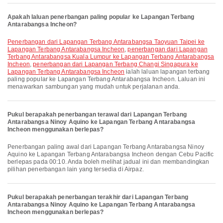
Apakah laluan penerbangan paling popular ke Lapangan Terbang
Antarabangsa Incheon?
penerbangan dari Lapangan Terbang Antarabangsa Taoyuan Taipei ke
Lapangan Terbang Antarabangsa Incheon
,
penerbangan dari Lapangan
Terbang Antarabangsa Kuala Lumpur ke Lapangan Terbang Antarabangsa
Incheon
,
penerbangan dari Lapangan Terbang Changi Singapura ke
Lapangan Terbang Antarabangsa Incheon
ialah laluan lapangan terbang
paling popular ke Lapangan Terbang Antarabangsa Incheon. Laluan ini
menawarkan sambungan yang mudah untuk perjalanan anda.
Pukul berapakah penerbangan terawal dari Lapangan Terbang
Antarabangsa Ninoy Aquino ke Lapangan Terbang Antarabangsa
Incheon menggunakan berlepas?
Penerbangan paling awal dari Lapangan Terbang Antarabangsa Ninoy
Aquino ke Lapangan Terbang Antarabangsa Incheon dengan Cebu Pacific
berlepas pada 00:10. Anda boleh melihat jadual ini dan membandingkan
pilihan penerbangan lain yang tersedia di Airpaz.
Pukul berapakah penerbangan terakhir dari Lapangan Terbang
Antarabangsa Ninoy Aquino ke Lapangan Terbang Antarabangsa
Incheon menggunakan berlepas?