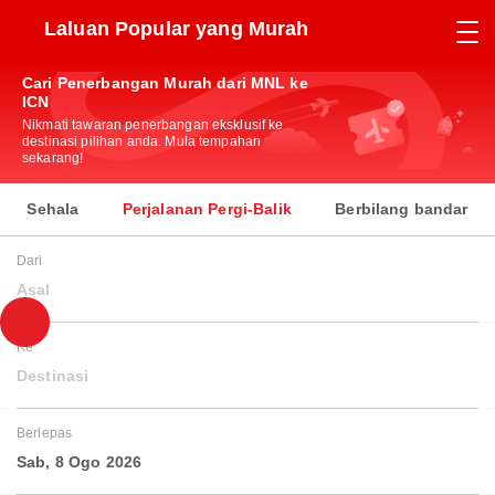
Laluan Popular yang Murah
Cari Penerbangan Murah dari MNL ke
ICN
Nikmati tawaran penerbangan eksklusif ke
destinasi pilihan anda. Mula tempahan
sekarang!
Sehala
Perjalanan Pergi-Balik
Berbilang bandar
Dari
Asal
Ke
Destinasi
Berlepas
Sab, 8 Ogo 2026