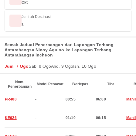
Okt
Jumlah Destinasi
1
Semak Jadual Penerbangan dari Lapangan Terbang
Antarabangsa Ninoy Aquino ke Lapangan Terbang
Antarabangsa Incheon
Jum, 7 Ogo
Sab, 8 Ogo
Ahd, 9 Ogo
Isn, 10 Ogo
Nom.
Model Pesawat
Berlepas
Tiba
B
Penerbangan
PR400
-
00:55
06:00
Manil
KE626
-
01:10
06:15
Manil