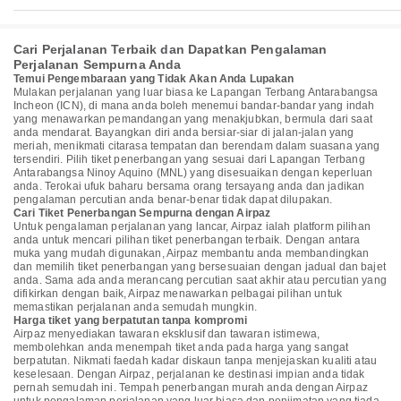
Cari Perjalanan Terbaik dan Dapatkan Pengalaman
Perjalanan Sempurna Anda
Temui Pengembaraan yang Tidak Akan Anda Lupakan
Mulakan perjalanan yang luar biasa ke Lapangan Terbang Antarabangsa
Incheon (ICN), di mana anda boleh menemui bandar-bandar yang indah
yang menawarkan pemandangan yang menakjubkan, bermula dari saat
anda mendarat. Bayangkan diri anda bersiar-siar di jalan-jalan yang
meriah, menikmati citarasa tempatan dan berendam dalam suasana yang
tersendiri. Pilih tiket penerbangan yang sesuai dari Lapangan Terbang
Antarabangsa Ninoy Aquino (MNL) yang disesuaikan dengan keperluan
anda. Terokai ufuk baharu bersama orang tersayang anda dan jadikan
pengalaman percutian anda benar-benar tidak dapat dilupakan.
Cari Tiket Penerbangan Sempurna dengan Airpaz
Untuk pengalaman perjalanan yang lancar, Airpaz ialah platform pilihan
anda untuk mencari pilihan tiket penerbangan terbaik. Dengan antara
muka yang mudah digunakan, Airpaz membantu anda membandingkan
dan memilih tiket penerbangan yang bersesuaian dengan jadual dan bajet
anda. Sama ada anda merancang percutian saat akhir atau percutian yang
difikirkan dengan baik, Airpaz menawarkan pelbagai pilihan untuk
memastikan perjalanan anda semudah mungkin.
Harga tiket yang berpatutan tanpa kompromi
Airpaz menyediakan tawaran eksklusif dan tawaran istimewa,
membolehkan anda menempah tiket anda pada harga yang sangat
berpatutan. Nikmati faedah kadar diskaun tanpa menjejaskan kualiti atau
keselesaan. Dengan Airpaz, perjalanan ke destinasi impian anda tidak
pernah semudah ini. Tempah penerbangan murah anda dengan Airpaz