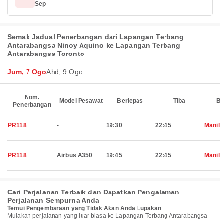
Sep
Semak Jadual Penerbangan dari Lapangan Terbang
Antarabangsa Ninoy Aquino ke Lapangan Terbang
Antarabangsa Toronto
Jum, 7 Ogo
Ahd, 9 Ogo
Nom.
Model Pesawat
Berlepas
Tiba
B
Penerbangan
PR118
-
19:30
22:45
Manil
PR118
Airbus A350
19:45
22:45
Manil
Cari Perjalanan Terbaik dan Dapatkan Pengalaman
Perjalanan Sempurna Anda
Temui Pengembaraan yang Tidak Akan Anda Lupakan
Mulakan perjalanan yang luar biasa ke Lapangan Terbang Antarabangsa