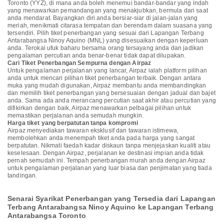
Toronto (YYZ), di mana anda boleh menemui bandar-bandar yang indah
yang menawarkan pemandangan yang menakjubkan, bermula dari saat
anda mendarat. Bayangkan diri anda bersiar-siar di jalan-jalan yang
meriah, menikmati citarasa tempatan dan berendam dalam suasana yang
tersendiri. Pilih tiket penerbangan yang sesuai dari Lapangan Terbang
Antarabangsa Ninoy Aquino (MNL) yang disesuaikan dengan keperluan
anda. Terokai ufuk baharu bersama orang tersayang anda dan jadikan
pengalaman percutian anda benar-benar tidak dapat dilupakan.
Cari Tiket Penerbangan Sempurna dengan Airpaz
Untuk pengalaman perjalanan yang lancar, Airpaz ialah platform pilihan
anda untuk mencari pilihan tiket penerbangan terbaik. Dengan antara
muka yang mudah digunakan, Airpaz membantu anda membandingkan
dan memilih tiket penerbangan yang bersesuaian dengan jadual dan bajet
anda. Sama ada anda merancang percutian saat akhir atau percutian yang
difikirkan dengan baik, Airpaz menawarkan pelbagai pilihan untuk
memastikan perjalanan anda semudah mungkin.
Harga tiket yang berpatutan tanpa kompromi
Airpaz menyediakan tawaran eksklusif dan tawaran istimewa,
membolehkan anda menempah tiket anda pada harga yang sangat
berpatutan. Nikmati faedah kadar diskaun tanpa menjejaskan kualiti atau
keselesaan. Dengan Airpaz, perjalanan ke destinasi impian anda tidak
pernah semudah ini. Tempah penerbangan murah anda dengan Airpaz
untuk pengalaman perjalanan yang luar biasa dan penjimatan yang tiada
tandingan.
Senarai Syarikat Penerbangan yang Tersedia dari Lapangan
Terbang Antarabangsa Ninoy Aquino ke Lapangan Terbang
Antarabangsa Toronto