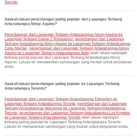
Toronto
.
Apakah laluan penerbangan paling popular dari Lapangan Terbang
Antarabangsa Ninoy Aquino?
penerbangan dari Lapangan Terbang Antarabangsa Ninoy Aquino ke
Lapangan Terbang Daniel Z Romualdez
,
penerbangan dari Lapangan
Terbang Antarabangsa Ninoy Aquino ke Lapangan Terbang Antarabangsa
Cebu Mactan
,
penerbangan dari Lapangan Terbang Antarabangsa Ninoy
Aquino ke Lapangan Terbang Antarabangsa Iloilo
ialah laluan lapangan
terbang paling popular dari Lapangan Terbang Antarabangsa Ninoy
Aquino. Laluan ini menawarkan sambungan yang mudah untuk perjalanan
anda.
Apakah laluan penerbangan paling popular ke Lapangan Terbang
Antarabangsa Toronto?
penerbangan dari Lapangan Terbang Antarabangsa Edmonton ke
Lapangan Terbang Antarabangsa Toronto
,
penerbangan dari Lapangan
Terbang Antarabangsa Vancouver ke Lapangan Terbang Antarabangsa
Toronto
,
penerbangan dari Lapangan Terbang Antarabangsa Los Angeles
ke Lapangan Terbang Antarabangsa Toronto
ialah laluan lapangan
terbang paling popular ke Lapangan Terbang Antarabangsa Toronto.
Laluan ini menawarkan sambungan yang mudah untuk perjalanan anda.