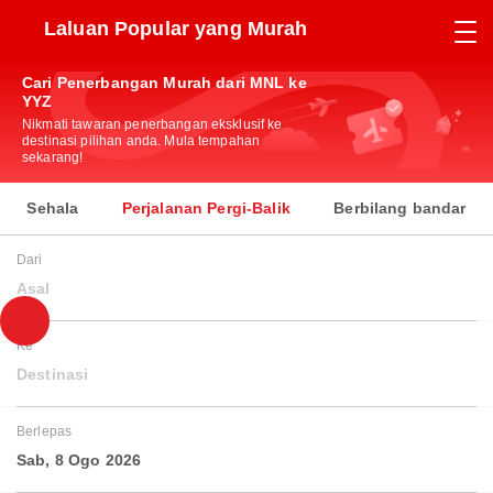
Laluan Popular yang Murah
Cari Penerbangan Murah dari MNL ke
YYZ
Nikmati tawaran penerbangan eksklusif ke
destinasi pilihan anda. Mula tempahan
sekarang!
Sehala
Perjalanan Pergi-Balik
Berbilang bandar
Dari
Asal
Ke
Destinasi
Berlepas
Sab, 8 Ogo 2026