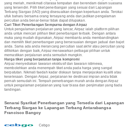
yang meriah, menikmati citarasa tempatan dan berendam dalam suasana
yang tersendiri. Pilih tiket penerbangan yang sesuai dari Lapangan
Terbang Siargao (IAO) yang disesuaikan dengan keperluan anda. Terokai
ufuk baharu bersama orang tersayang anda dan jadikan pengalaman
percutian anda benar-benar tidak dapat dilupakan.
Cari Tiket Penerbangan Sempurna dengan Airpaz
Untuk pengalaman perjalanan yang lancar, Airpaz ialah platform pilihan
anda untuk mencari pilihan tiket penerbangan terbaik. Dengan antara
muka yang mudah digunakan, Airpaz membantu anda membandingkan
dan memilih tiket penerbangan yang bersesuaian dengan jadual dan bajet
anda. Sama ada anda merancang percutian saat akhir atau percutian yang
difikirkan dengan baik, Airpaz menawarkan pelbagai pilihan untuk
memastikan perjalanan anda semudah mungkin.
Harga tiket yang berpatutan tanpa kompromi
Airpaz menyediakan tawaran eksklusif dan tawaran istimewa,
membolehkan anda menempah tiket anda pada harga yang sangat
berpatutan. Nikmati faedah kadar diskaun tanpa menjejaskan kualiti atau
keselesaan. Dengan Airpaz, perjalanan ke destinasi impian anda tidak
pernah semudah ini. Tempah penerbangan murah anda dengan Airpaz
untuk pengalaman perjalanan yang luar biasa dan penjimatan yang tiada
tandingan.
Senarai Syarikat Penerbangan yang Tersedia dari Lapangan
Terbang Siargao ke Lapangan Terbang Antarabangsa
Francisco Bangoy
Cebgo