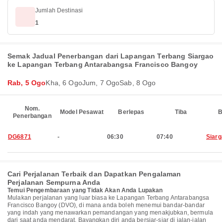
Jumlah Destinasi
1
Semak Jadual Penerbangan dari Lapangan Terbang Siargao
ke Lapangan Terbang Antarabangsa Francisco Bangoy
Rab, 5 Ogo
Kha, 6 Ogo
Jum, 7 Ogo
Sab, 8 Ogo
Nom.
Model Pesawat
Berlepas
Tiba
B
Penerbangan
DG6871
-
06:30
07:40
Siar
Cari Perjalanan Terbaik dan Dapatkan Pengalaman
Perjalanan Sempurna Anda
Temui Pengembaraan yang Tidak Akan Anda Lupakan
Mulakan perjalanan yang luar biasa ke Lapangan Terbang Antarabangsa
Francisco Bangoy (DVO), di mana anda boleh menemui bandar-bandar
yang indah yang menawarkan pemandangan yang menakjubkan, bermula
dari saat anda mendarat. Bayangkan diri anda bersiar-siar di jalan-jalan