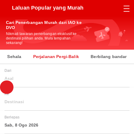
Laluan Popular yang Murah
Cari Penerbangan Murah dari IAO ke
DVO
Nikmati tawaran penerbangan eksklusif ke
destinasi pilihan anda. Mula tempahan
sekarang!
Sehala
Perjalanan Pergi-Balik
Berbilang bandar
Dari
Asal
Ke
Destinasi
Berlepas
Sab, 8 Ogo 2026